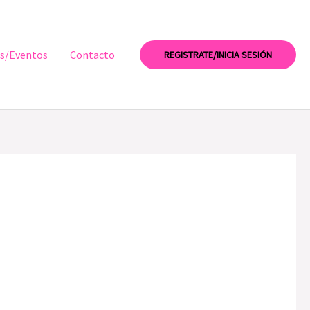
as/Eventos
Contacto
REGISTRATE/INICIA SESIÓN