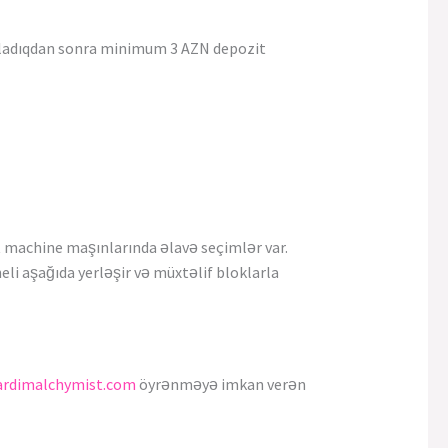
amladıqdan sonra minimum 3 AZN depozit
 machine maşınlarında əlavə seçimlər var.
li aşağıda yerləşir və müxtəlif bloklarla
ardimalchymist.com
öyrənməyə imkan verən