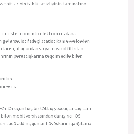
 vəsaitlərinin təhlükəsizliyinin təminatına
a və en este momento elektron cüzdana
 gələrsə, istifadəçi statistikanı əvvəlcədən
 axtarış çubuğundan və ya mövcud filtrdən
nrının pərəstişkarına təqdim edilə bilər.
urulub.
ı verir.
evənlər üçün heç bir tətbiq yoxdur, ancaq tam
 bilən mobil versiyasından danışırıq. İOS
r. 6 sadə addım, qumar həvəskarını qarşılama