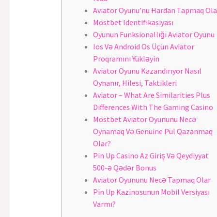
Aviator Oyunu’nu Hardan Tapmaq Ola
Mostbet Identifikasiyası
Oyunun Funksionallığı Aviator Oyunu
Ios Və Android Os Üçün Aviator
Proqramını Yükləyin
Aviator Oyunu Kazandırıyor Nasıl
Oynanır, Hilesi, Taktikleri
Aviator – What Are Similarities Plus
Differences With The Gaming Casino
Mostbet Aviator Oyununu Necə
Oynamaq Və Genuine Pul Qazanmaq
Olar?
Pin Up Casino Az Giriş Və Qeydiyyat
500-ə Qədər Bonus
Aviator Oyununu Necə Tapmaq Olar
Pin Up Kazinosunun Mobil Versiyası
Varmı?