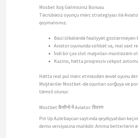
Mosbet Xoş Gəlmisiniz Bonusu
Təcrübəsiz oyunçu mərc strategiyası ilə Aviat
qoymalısınız.
Bəzi ölkələrdə fəaliyyət göstərməyən k
Aviator oyununda söhbət va, real vaxt rej
İndi bir çox slot maşınları müntəzəm o
Kazino, hətta proqressiv cekpot avtomat
Hətta real pul mərc etməzdən əvvəl oyunu demo
Müştərilər Mostbet-də oyunları sorğuya və port
təmsil olunur.
Mostbet कैसीनो में Aviator: विवरण
Pin Up Azərbaycan saytında qeydiyyatdan keçin
demo versiyasına malikdir. Amma betterlərin ə