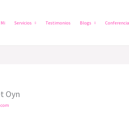
 Mi
Servicios
Testimonios
Blogs
Conferenci
et Oyn
.com