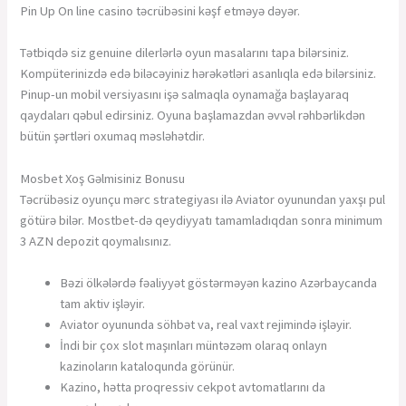
Pin Up On line casino təcrübəsini kəşf etməyə dəyər.
Tətbiqdə siz genuine dilerlərlə oyun masalarını tapa bilərsiniz.
Kompüterinizdə edə biləcəyiniz hərəkətləri asanlıqla edə bilərsiniz.
Pinup-un mobil versiyasını işə salmaqla oynamağa başlayaraq
qaydaları qəbul edirsiniz. Oyuna başlamazdan əvvəl rəhbərlikdən
bütün şərtləri oxumaq məsləhətdir.
Mosbet Xoş Gəlmisiniz Bonusu
Təcrübəsiz oyunçu mərc strategiyası ilə Aviator oyunundan yaxşı pul
götürə bilər. Mostbet-də qeydiyyatı tamamladıqdan sonra minimum
3 AZN depozit qoymalısınız.
Bəzi ölkələrdə fəaliyyət göstərməyən kazino Azərbaycanda
tam aktiv işləyir.
Aviator oyununda söhbət va, real vaxt rejimində işləyir.
İndi bir çox slot maşınları müntəzəm olaraq onlayn
kazinoların kataloqunda görünür.
Kazino, hətta proqressiv cekpot avtomatlarını da