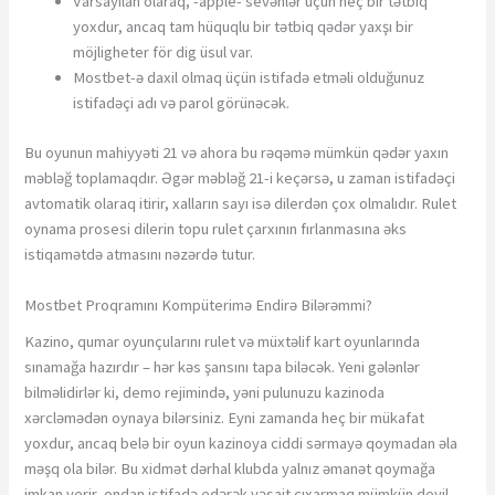
Varsayılan olaraq, -apple- sevənlər üçün heç bir tətbiq
yoxdur, ancaq tam hüquqlu bir tətbiq qədər yaxşı bir
möjligheter för dig üsul var.
Mostbet-ə daxil olmaq üçün istifadə etməli olduğunuz
istifadəçi adı və parol görünəcək.
Bu oyunun mahiyyəti 21 və ahora bu rəqəmə mümkün qədər yaxın
məbləğ toplamaqdır. Əgər məbləğ 21-i keçərsə, u zaman istifadəçi
avtomatik olaraq itirir, xalların sayı isə dilerdən çox olmalıdır. Rulet
oynama prosesi dilerin topu rulet çarxının fırlanmasına əks
istiqamətdə atmasını nəzərdə tutur.
Mostbet Proqramını Kompüterimə Endirə Bilərəmmi?
Kazino, qumar oyunçularını rulet və müxtəlif kart oyunlarında
sınamağa hazırdır – hər kəs şansını tapa biləcək. Yeni gələnlər
bilməlidirlər ki, demo rejimində, yəni pulunuzu kazinoda
xərcləmədən oynaya bilərsiniz. Eyni zamanda heç bir mükafat
yoxdur, ancaq belə bir oyun kazinoya ciddi sərmayə qoymadan əla
məşq ola bilər. Bu xidmət dərhal klubda yalnız əmanət qoymağa
imkan verir, ondan istifadə edərək vəsait çıxarmaq mümkün deyil.