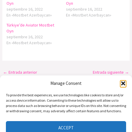
Oyn
Oyn
septiembre 16, 2022
septiembre 16, 2022
En «Mostbet Azerbaycan»
En «Mostbet Azerbaycan»
Türkiye’de Aviator Mostbet
Oyn
septiembre 16, 2022
En «Mostbet Azerbaycan»
←
Entrada anterior
Entrada siguiente
→
Manage Consent
To provide the best experiences, we use technologies like cookies to store and/or
access device information. Consenting to these technologies will allow us to
process data such as browsing behavior or unique IDs on this site. Not consenting
or withdrawing consent, may adversely affect certain features and functions.
Preguntas | Email: info@alasdeamor.com.co
Copyright © 2026 alasdeamor.com.co
ACCEPT