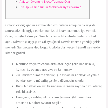
Aviator Oyununu Necə Tapmaq Olar
Pin Up Kazinosunun Mobil Versiyası Varmı?
Onların çaldığı qədim saz havaları oxucuların zövqünü oxşayırdı.
Sonra söz Filalogiya elmləri namizədi İlham Məmmədliyə verildi.
Oheç bir təhsil almayan Sevda xanımın fitri istedadından söhbət
açdı. Növbəti çıxışçı şairə Gülayə Şınıxlı Sevda xanıma yazdığı şeirini
söylədi. Şair xəqani Həbiboğlu kitabda olan vətən həsrətli şeirlərdən
sitatlar gətirdi.
Məktuba və ya telefona aktivator-açar gəlir, hansının ki,
köməyi ilə oyunçu qeydiyyatı tamamlayır.
Ən ümidsiz qumarbazlar uçuşun zirvəsini gözləyir və yalnız
bundan sonra müvafiq çəkilmə düyməsini sıxırlar.
Bunu Mostbet onlayn kazinosunun rəsmi saytına daxil olaraq
edə bilərsiniz.
Həmçinin, saytda pul qazanmağın müxtəlif variantları
arasında Mosbet Aviator seçilir.