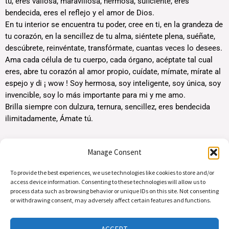
tú, eres valiosa, maravillosa, hermosa, suficiente, eres
bendecida, eres el reflejo y el amor de Dios.
En tu interior se encuentra tu poder, cree en ti, en la grandeza de
tu corazón, en la sencillez de tu alma, siéntete plena, suéñate,
descúbrete, reinvéntate, transfórmate, cuantas veces lo desees.
Ama cada célula de tu cuerpo, cada órgano, acéptate tal cual
eres, abre tu corazón al amor propio, cuídate, mímate, mírate al
espejo y di ¡ wow ! Soy hermosa, soy inteligente, soy única, soy
invencible, soy lo más importante para mi y me amo.
Brilla siempre con dulzura, ternura, sencillez, eres bendecida
ilimitadamente, Ámate tú.
Manage Consent
MIRA MAS BLOGS
To provide the best experiences, we use technologies like cookies to store and/or
access device information. Consenting to these technologies will allow us to
process data such as browsing behavior or unique IDs on this site. Not consenting
or withdrawing consent, may adversely affect certain features and functions.
Preguntas | Email: info@alasdeamor.com.co
Copyright © 2026 alasdeamor.com.co