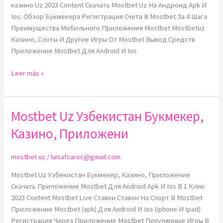
казино Uz 2023 Content Скачать Mostbet Uz На Андроид Apk И
Ios: Обзор Букмекера Регистрация Счета В Mostbet За 4 Шага
Преимущества Мобильного Приложения Mostbet Mostbetuz
Казино, Слоты И Другие Игры От Mostbet Вывод Средств
Приложение Mostbet Для Android И Ios
Leer más »
Mostbet Uz Узбекистан Букмекер,
Mostbet
Uz
Казино, Приложени
Узбекистан
Букмекер,
mostbet uz
/
luisafcaroc@gmail.com
Казино,
Приложени
Mostbet Uz Узбекистан Букмекер, Казино, Приложение
Скачать Приложение Mostbet Для Android Apk И Ios В 1 Клик
2023 Content Mostbet Live Ставки Ставки На Спорт В Mostbet
Приложение Mostbet (apk) Для Android И Ios (iphone И Ipad)
Регистрация Через Приложение Mostbet Популярные Игры В