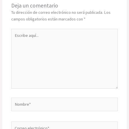
Deja un comentario
Tu dirección de correo electrónico no será publicada.
Los
campos obligatorios están marcados con
*
Escribe
aquí...
Nombre*
Correo