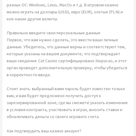
разных ОС: Windows, Linus, MacOs и т.д. В игровом казино
можно играть на доллары (USD), евро (EUR), злотые (PLN) и
кое-какие другие валюты.
Правильно введите свои персональные данные
Первое, что вам нужно сделать, это ввести ваши личные
данные. Убедитесь, что данные верны и соответствуют тем,
которые указаны на вашем документе, что подтверждает
ваши сведения. Cat Casino сертифицировано Кюрасао, и этот
орган проведет дополнительную проверку, чтобы убедиться
в корректности ввода.
Стоит знать: выбранный вами пароль будет известен только
вам, и вам будет предложено получить доступ к
зарезервированной зоне, где вы сможете указать изменения
в условия контракта, участвовать в играх, вносить ставки и
обналичивать деньги со своего игрового счета.
Как подтвердить ваш казино аккаунт?