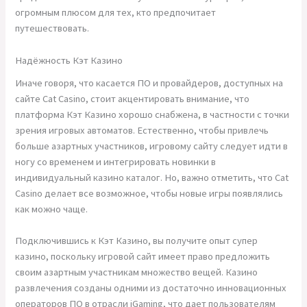
огромным плюсом для тех, кто предпочитает
путешествовать.
Надёжность Кэт Казино
Иначе говоря, что касается ПО и провайдеров, доступных на
сайте Cat Casino, стоит акцентировать внимание, что
платформа Кэт Казино хорошо снабжена, в частности с точки
зрения игровых автоматов. Естественно, чтобы привлечь
больше азартных участников, игровому сайту следует идти в
ногу со временем и интегрировать новинки в
индивидуальный казино каталог. Но, важно отметить, что Cat
Casino делает все возможное, чтобы новые игры появлялись
как можно чаще.
Подключившись к Кэт Казино, вы получите опыт супер
казино, поскольку игровой сайт имеет право предложить
своим азартным участникам множество вещей. Казино
развлечения созданы одними из достаточно инновационных
операторов ПО в отрасли iGaming, что дает пользователям