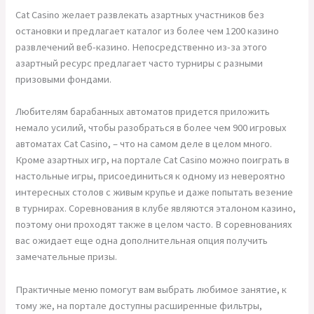
Cat Casino желает развлекать азартных участников без
остановки и предлагает каталог из более чем 1200 казино
развлечений веб-казино. Непосредственно из-за этого
азартный ресурс предлагает часто турниры с разными
призовыми фондами.
Любителям барабанных автоматов придется приложить
немало усилий, чтобы разобраться в более чем 900 игровых
автоматах Cat Casino, – что на самом деле в целом много.
Кроме азартных игр, на портале Cat Casino можно поиграть в
настольные игры, присоединиться к одному из невероятно
интересных столов с живым крупье и даже попытать везение
в турнирах. Соревнования в клубе являются эталоном казино,
поэтому они проходят также в целом часто. В соревнованиях
вас ожидает еще одна дополнительная опция получить
замечательные призы.
Практичные меню помогут вам выбрать любимое занятие, к
тому же, на портале доступны расширенные фильтры,