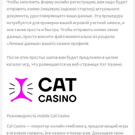
Чтобы заполнить форму онлайн-регистрации, вам надо будет
отправить копию (лицевую/заднюю сторону) актуального
документа, удостоверяющего ваши данные. Эта процедура
потребуется для проверки вашей игровой учетной записи, и
она также проста и быстра. Чтобы отправить копию своих
данных, просто внесите файл моментально из раздела
«Личные данные» вашего казино профиля.
После этих простых шагов вам будет предложен в целом
каталог игр, что размещаются на веб-странице Кэт Казино.
Разновидность mobile Cat Casino
Cat Casino — оператор онлайн-гемблинга, предлагающий игры
в игровом сервисе, live казино и покер-рум. Доказывая свою