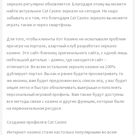
зеркало регулярно обновляется. Благодаря этому вы можете
найти актуальное Cat Casino зеркало на сегодня. Не надо
забывать и о том, что благодаря Cat Casino зеркало вы можете
играть также и через смартфоны.
Для того, чтобы клиенты Кэт Казино не испытывали проблем
при игре на портале, азартный клуб разработал зеркало
казино. Это сайт-близнец оригинального сайта, с одной лишь
небольшой деталью – домен, где находится сайт –
отличается. Во всем остальном зеркало казино на 100%
дублирует портал. Вы как и ранее будете просматривать те
же иконки, вам будет предложен весь список игр, у вас будет
опция легко и быстро обналичивать выигрыши и пополнять
персональный игровой профиль. Вам также будут доступны
все методы связи с казино и другие функции, которые были
на первоначальном ресурсе.
Создание профиля в Cat Casino
Интернет-казино стали настолько популярными во всем