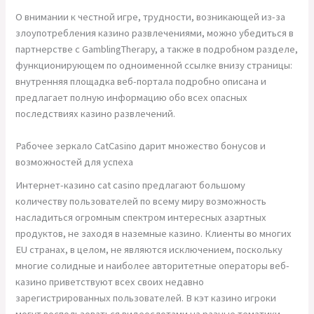
О внимании к честной игре, трудности, возникающей из-за
злоупотребления казино развлечениями, можно убедиться в
партнерстве с GamblingTherapy, а также в подробном разделе,
функционирующем по одноименной ссылке внизу страницы:
внутренняя площадка веб-портала подробно описана и
предлагает полную информацию обо всех опасных
последствиях казино развлечений.
Рабочее зеркало CatCasino дарит множество бонусов и
возможностей для успеха
Интернет-казино cat casino предлагают большому
количеству пользователей по всему миру возможность
насладиться огромным спектром интересных азартных
продуктов, не заходя в наземные казино. Клиенты во многих
EU странах, в целом, не являются исключением, поскольку
многие солидные и наиболее авторитетные операторы веб-
казино приветствуют всех своих недавно
зарегистрированных пользователей. В кэт казино игроки