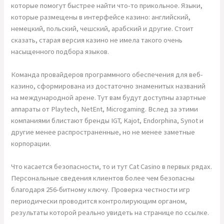
которые помогут быстрее найти что-то прикольное. Языки,
которые размещены в интерфейсе казино: английский,
немецкий, польский, чешский, арабский и другие. Стоит
сказать, старая версия казино не имела такого очень
насыщенного подбора языков.
Команда провайдеров программного обеспечения для веб-
казино, сформирована из достаточно знаменитых названий
на международной арене. Тут вам будут доступны азартные
аппараты от Playtech, NetEnt, Microgaming. Вслед за этими
компаниями блистают бренды IGT, Kajot, Endorphina, Synot и
другие менее распространенные, но не менее заметные
корпорации.
Что касается безопасности, то и тут Cat Casino в первых рядах.
Персональные сведения клиентов более чем безопасны
благодаря 256-битному ключу. Проверка честности игр
периодически проводится контролирующим органом,
результаты которой реально увидеть на странице по ссылке.