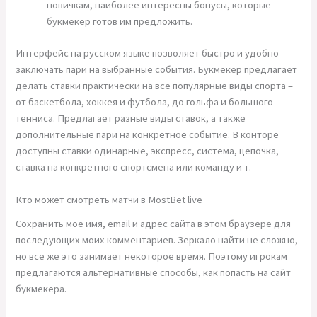
новичкам, наиболее интересны бонусы, которые
букмекер готов им предложить.
Интерфейс на русском языке позволяет быстро и удобно
заключать пари на выбранные события. Букмекер предлагает
делать ставки практически на все популярные виды спорта –
от баскетбола, хоккея и футбола, до гольфа и большого
тенниса. Предлагает разные виды ставок, а также
дополнительные пари на конкретное событие. В конторе
доступны ставки одинарные, экспресс, система, цепочка,
ставка на конкретного спортсмена или команду и т.
Кто может смотреть матчи в MostBet live
Сохранить моё имя, email и адрес сайта в этом браузере для
последующих моих комментариев. Зеркало найти не сложно,
но все же это занимает некоторое время. Поэтому игрокам
предлагаются альтернативные способы, как попасть на сайт
букмекера.