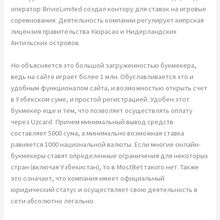
оператор BrivioLimited создал контору для ставок на игровые
соревнования. Деятельность компании регулирует кипрская
лицензия правительства Кюрасао и Нидерландских
Антильских островов.
Но объясняется это большой загруженностью букмекера,
ведь на сайте играет более 1 млн. Обуславливается это и
удобным функционалом сайта, и возможностью открыть счет
в Узбекском суме, и простой регистрацией. Удобен этот
букмекер еще и тем, что позволяет осуществлять оплату
через Uzcard. Причем минимальный вывод средств
составляет 5000 сума, а минимально возможная ставка
равняется 1000 национальной валюты. Если многие онлайн-
букмекеры ставят определенные ограничения для некоторых
стран (включая Узбекистан), то в MostBet такого нет. Также
это означает, что компания имеет официальный
юридический статус и осуществляет свою деятельность в
сети абсолютно легально.