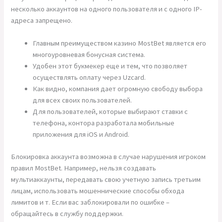
несколько аккаунтов на одного пользователя и с одного IP-
адреса запрещено.
Главным преимуществом казино MostBet является его
многоуровневая бонусная система.
Удобен этот букмекер еще и тем, что позволяет
осуществлять оплату через Uzcard.
Как видно, компания дает огромную свободу выбора
для всех своих пользователей.
Для пользователей, которые выбирают ставки с
телефона, контора разработала мобильные
приложения для iOS и Android.
Блокировка аккаунта возможна в случае нарушения игроком
правил MostBet. Например, нельзя создавать
мультиаккаунты, передавать свою учетную запись третьим
лицам, использовать мошеннические способы обхода
лимитов и т. Если вас заблокировали по ошибке –
обращайтесь в службу поддержки.