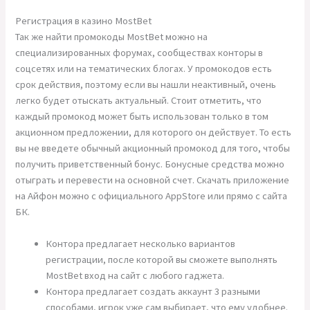
Регистрация в казино MostBet
Так же найти промокоды MostBet можно на
специализированных форумах, сообществах конторы в
соцсетях или на тематических блогах. У промокодов есть
срок действия, поэтому если вы нашли неактивный, очень
легко будет отыскать актуальный. Стоит отметить, что
каждый промокод может быть использован только в том
акционном предложении, для которого он действует. То есть
вы не введете обычный акционный промокод для того, чтобы
получить приветственный бонус. Бонусные средства можно
отыграть и перевести на основной счет. Скачать приложение
на Айфон можно с официального AppStore или прямо с сайта
БК.
Контора предлагает несколько вариантов
регистрации, после которой вы сможете выполнять
MostBet вход на сайт с любого гаджета.
Контора предлагает создать аккаунт 3 разными
способами, игрок уже сам выбирает, что ему удобнее.