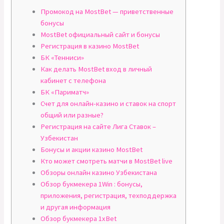
Промокод на MostBet — приветственные
бонусы
MostBet официальный сайт и бонусы
Регистрация в казино MostBet
БК «Тенниси»
Как делать MostBet вход в личный
кабинет с телефона
БК «Париматч»
Счет для онлайн-казино и ставок на спорт
общий или разные?
Регистрация на сайте Лига Ставок –
Узбекистан
Бонусы и акции казино MostBet
Кто может смотреть матчи в MostBet live
Обзоры онлайн казино Узбекистана
Обзор букмекера 1Win : бонусы,
приложения, регистрация, техподдержка
и другая информация
Обзор букмекера 1xBet