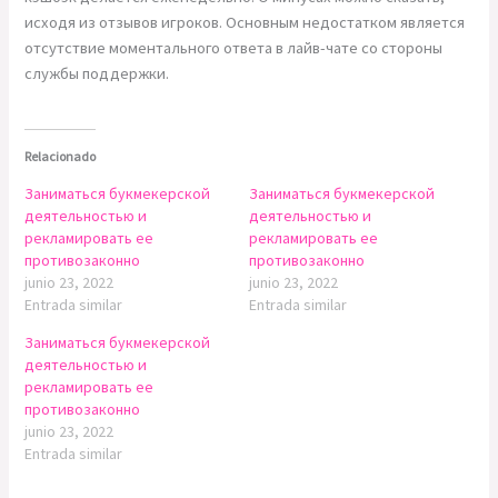
исходя из отзывов игроков. Основным недостатком является
отсутствие моментального ответа в лайв-чате со стороны
службы поддержки.
Relacionado
Заниматься букмекерской
Заниматься букмекерской
деятельностью и
деятельностью и
рекламировать ее
рекламировать ее
противозаконно
противозаконно
junio 23, 2022
junio 23, 2022
Entrada similar
Entrada similar
Заниматься букмекерской
деятельностью и
рекламировать ее
противозаконно
junio 23, 2022
Entrada similar