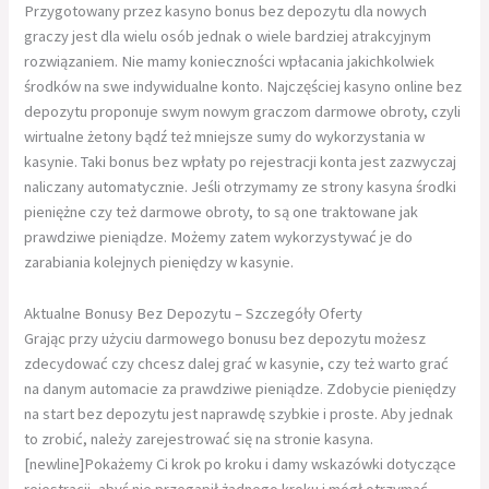
Przygotowany przez kasyno bonus bez depozytu dla nowych
graczy jest dla wielu osób jednak o wiele bardziej atrakcyjnym
rozwiązaniem. Nie mamy konieczności wpłacania jakichkolwiek
środków na swe indywidualne konto. Najczęściej kasyno online bez
depozytu proponuje swym nowym graczom darmowe obroty, czyli
wirtualne żetony bądź też mniejsze sumy do wykorzystania w
kasynie. Taki bonus bez wpłaty po rejestracji konta jest zazwyczaj
naliczany automatycznie. Jeśli otrzymamy ze strony kasyna środki
pieniężne czy też darmowe obroty, to są one traktowane jak
prawdziwe pieniądze. Możemy zatem wykorzystywać je do
zarabiania kolejnych pieniędzy w kasynie.
Aktualne Bonusy Bez Depozytu – Szczegóły Oferty
Grając przy użyciu darmowego bonusu bez depozytu możesz
zdecydować czy chcesz dalej grać w kasynie, czy też warto grać
na danym automacie za prawdziwe pieniądze. Zdobycie pieniędzy
na start bez depozytu jest naprawdę szybkie i proste. Aby jednak
to zrobić, należy zarejestrować się na stronie kasyna.
[newline]Pokażemy Ci krok po kroku i damy wskazówki dotyczące
rejestracji, abyś nie przegapił żadnego kroku i mógł otrzymać