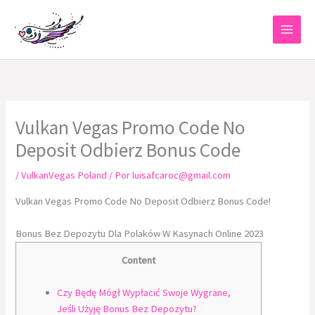
Ir
al
contenido
Vulkan Vegas Promo Code No
Deposit Odbierz Bonus Code
/
VulkanVegas Poland
/ Por
luisafcaroc@gmail.com
Vulkan Vegas Promo Code No Deposit Odbierz Bonus Code!
Bonus Bez Depozytu Dla Polaków W Kasynach Online 2023
Content
Czy Będę Mógł Wypłacić Swoje Wygrane,
Jeśli Użyję Bonus Bez Depozytu?