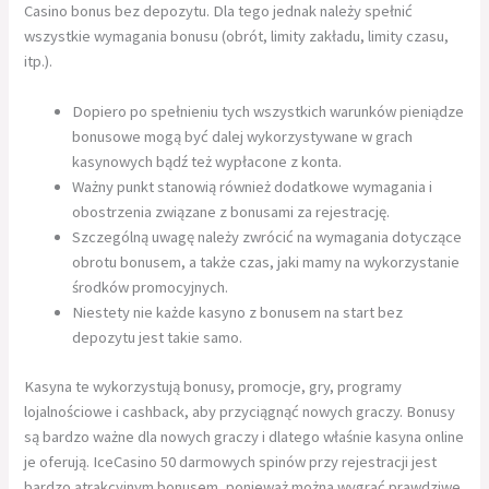
Casino bonus bez depozytu. Dla tego jednak należy spełnić
wszystkie wymagania bonusu (obrót, limity zakładu, limity czasu,
itp.).
Dopiero po spełnieniu tych wszystkich warunków pieniądze
bonusowe mogą być dalej wykorzystywane w grach
kasynowych bądź też wypłacone z konta.
Ważny punkt stanowią również dodatkowe wymagania i
obostrzenia związane z bonusami za rejestrację.
Szczególną uwagę należy zwrócić na wymagania dotyczące
obrotu bonusem, a także czas, jaki mamy na wykorzystanie
środków promocyjnych.
Niestety nie każde kasyno z bonusem na start bez
depozytu jest takie samo.
Kasyna te wykorzystują bonusy, promocje, gry, programy
lojalnościowe i cashback, aby przyciągnąć nowych graczy. Bonusy
są bardzo ważne dla nowych graczy i dlatego właśnie kasyna online
je oferują. IceCasino 50 darmowych spinów przy rejestracji jest
bardzo atrakcyjnym bonusem, ponieważ można wygrać prawdziwe