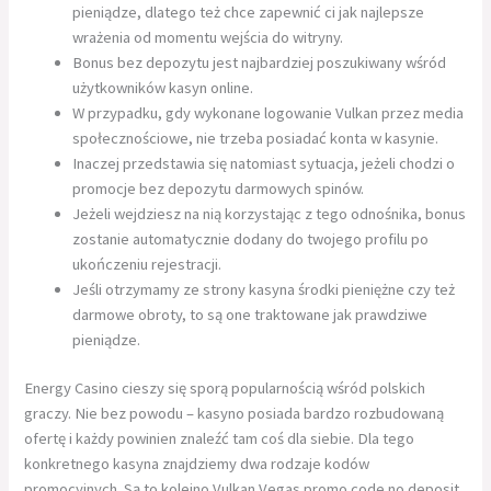
pieniądze, dlatego też chce zapewnić ci jak najlepsze
wrażenia od momentu wejścia do witryny.
Bonus bez depozytu jest najbardziej poszukiwany wśród
użytkowników kasyn online.
W przypadku, gdy wykonane logowanie Vulkan przez media
społecznościowe, nie trzeba posiadać konta w kasynie.
Inaczej przedstawia się natomiast sytuacja, jeżeli chodzi o
promocje bez depozytu darmowych spinów.
Jeżeli wejdziesz na nią korzystając z tego odnośnika, bonus
zostanie automatycznie dodany do twojego profilu po
ukończeniu rejestracji.
Jeśli otrzymamy ze strony kasyna środki pieniężne czy też
darmowe obroty, to są one traktowane jak prawdziwe
pieniądze.
Energy Casino cieszy się sporą popularnością wśród polskich
graczy. Nie bez powodu – kasyno posiada bardzo rozbudowaną
ofertę i każdy powinien znaleźć tam coś dla siebie. Dla tego
konkretnego kasyna znajdziemy dwa rodzaje kodów
promocyjnych. Są to kolejno Vulkan Vegas promo code no deposit