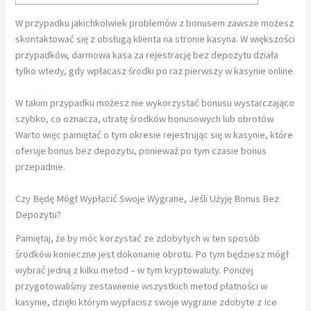
W przypadku jakichkolwiek problemów z bonusem zawsze możesz
skontaktować się z obsługą klienta na stronie kasyna. W większości
przypadków, darmowa kasa za rejestrację bez depozytu działa
tylko wtedy, gdy wpłacasz środki po raz pierwszy w kasynie online.
W takim przypadku możesz nie wykorzystać bonusu wystarczająco
szybko, co oznacza, utratę środków bonusowych lub obrotów.
Warto więc pamiętać o tym okresie rejestrując się w kasynie, które
oferuje bonus bez depozytu, ponieważ po tym czasie bonus
przepadnie.
Czy Będę Mógł Wypłacić Swoje Wygrane, Jeśli Użyję Bonus Bez
Depozytu?
Pamiętaj, że by móc korzystać ze zdobytych w ten sposób
środków konieczne jest dokonanie obrotu. Po tym będziesz mógł
wybrać jedną z kilku metod – w tym kryptowaluty. Poniżej
przygotowaliśmy zestawienie wszystkich metod płatności w
kasynie, dzięki którym wypłacisz swoje wygrane zdobyte z Ice