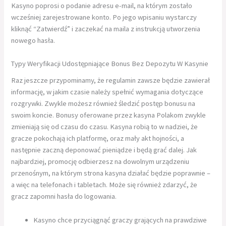
Kasyno poprosi o podanie adresu e-mail, na którym zostało
wcześniej zarejestrowane konto. Po jego wpisaniu wystarczy
kliknąć “Zatwierdź” i zaczekać na maila z instrukcją utworzenia
nowego hasła.
Typy Weryfikacji Udostępniające Bonus Bez Depozytu W Kasynie
Raz jeszcze przypominamy, że regulamin zawsze będzie zawierał
informację, w jakim czasie należy spełnić wymagania dotyczące
rozgrywki. Zwykle możesz również śledzić postęp bonusu na
swoim koncie. Bonusy oferowane przez kasyna Polakom zwykle
zmieniają się od czasu do czasu. Kasyna robią to w nadziei, że
gracze pokochają ich platformę, oraz mały akt hojności, a
następnie zaczną deponować pieniądze i będą grać dalej. Jak
najbardziej, promocję odbierzesz na dowolnym urządzeniu
przenośnym, na którym strona kasyna działać będzie poprawnie –
a więc na telefonach i tabletach. Może się również zdarzyć, że
gracz zapomni hasła do logowania.
Kasyno chce przyciągnąć graczy grających na prawdziwe