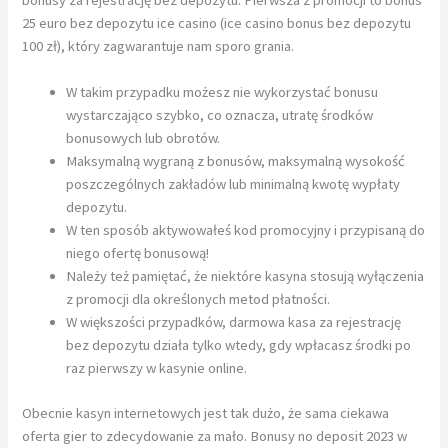
bonusy za rejestrację bez depozytu. Pierwsza z promocji to bonus
25 euro bez depozytu ice casino (ice casino bonus bez depozytu
100 zł), który zagwarantuje nam sporo grania.
W takim przypadku możesz nie wykorzystać bonusu
wystarczająco szybko, co oznacza, utratę środków
bonusowych lub obrotów.
Maksymalną wygraną z bonusów, maksymalną wysokość
poszczególnych zakładów lub minimalną kwotę wypłaty
depozytu.
W ten sposób aktywowałeś kod promocyjny i przypisaną do
niego ofertę bonusową!
Należy też pamiętać, że niektóre kasyna stosują wyłączenia
z promocji dla określonych metod płatności.
W większości przypadków, darmowa kasa za rejestrację
bez depozytu działa tylko wtedy, gdy wpłacasz środki po
raz pierwszy w kasynie online.
Obecnie kasyn internetowych jest tak dużo, że sama ciekawa
oferta gier to zdecydowanie za mało. Bonusy no deposit 2023 w