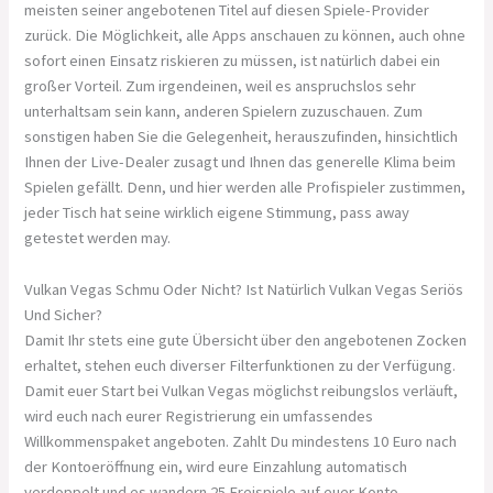
meisten seiner angebotenen Titel auf diesen Spiele-Provider
zurück. Die Möglichkeit, alle Apps anschauen zu können, auch ohne
sofort einen Einsatz riskieren zu müssen, ist natürlich dabei ein
großer Vorteil. Zum irgendeinen, weil es anspruchslos sehr
unterhaltsam sein kann, anderen Spielern zuzuschauen. Zum
sonstigen haben Sie die Gelegenheit, herauszufinden, hinsichtlich
Ihnen der Live-Dealer zusagt und Ihnen das generelle Klima beim
Spielen gefällt. Denn, und hier werden alle Profispieler zustimmen,
jeder Tisch hat seine wirklich eigene Stimmung, pass away
getestet werden may.
Vulkan Vegas Schmu Oder Nicht? Ist Natürlich Vulkan Vegas Seriös
Und Sicher?
Damit Ihr stets eine gute Übersicht über den angebotenen Zocken
erhaltet, stehen euch diverser Filterfunktionen zu der Verfügung.
Damit euer Start bei Vulkan Vegas möglichst reibungslos verläuft,
wird euch nach eurer Registrierung ein umfassendes
Willkommenspaket angeboten. Zahlt Du mindestens 10 Euro nach
der Kontoeröffnung ein, wird eure Einzahlung automatisch
verdoppelt und es wandern 25 Freispiele auf euer Konto.