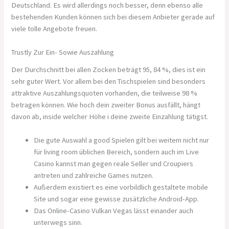
Deutschland. Es wird allerdings noch besser, denn ebenso alle
bestehenden Kunden können sich bei diesem Anbieter gerade auf
viele tolle Angebote freuen.
Trustly Zur Ein- Sowie Auszahlung
Der Durchschnitt bei allen Zocken beträgt 95, 84 %, dies ist ein
sehr guter Wert. Vor allem bei den Tischspielen sind besonders
attraktive Auszahlungsquoten vorhanden, die teilweise 98 %
betragen können. Wie hoch dein zweiter Bonus ausfällt, hängt
davon ab, inside welcher Höhe i deine zweite Einzahlung tätigst.
Die gute Auswahl a good Spielen gilt bei weitem nicht nur
für living room üblichen Bereich, sondern auch im Live
Casino kannst man gegen reale Seller und Croupiers
antreten und zahlreiche Games nutzen.
Außerdem existiert es eine vorbildlich gestaltete mobile
Site und sogar eine gewisse zusätzliche Android-App.
Das Online-Casino Vulkan Vegas lässt einander auch
unterwegs sinn.