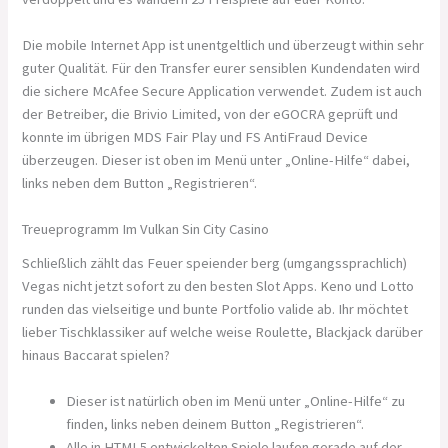
Die mobile Internet App ist unentgeltlich und überzeugt within sehr
guter Qualität. Für den Transfer eurer sensiblen Kundendaten wird
die sichere McAfee Secure Application verwendet. Zudem ist auch
der Betreiber, die Brivio Limited, von der eGOCRA geprüft und
konnte im übrigen MDS Fair Play und FS AntiFraud Device
überzeugen. Dieser ist oben im Menü unter „Online-Hilfe“ dabei,
links neben dem Button „Registrieren“.
Treueprogramm Im Vulkan Sin City Casino
Schließlich zählt das Feuer speiender berg (umgangssprachlich)
Vegas nicht jetzt sofort zu den besten Slot Apps. Keno und Lotto
runden das vielseitige und bunte Portfolio valide ab. Ihr möchtet
lieber Tischklassiker auf welche weise Roulette, Blackjack darüber
hinaus Baccarat spielen?
Dieser ist natürlich oben im Menü unter „Online-Hilfe“ zu
finden, links neben deinem Button „Registrieren“.
Alle in HTML5 entwickelten Spiele laufen gerade auf der