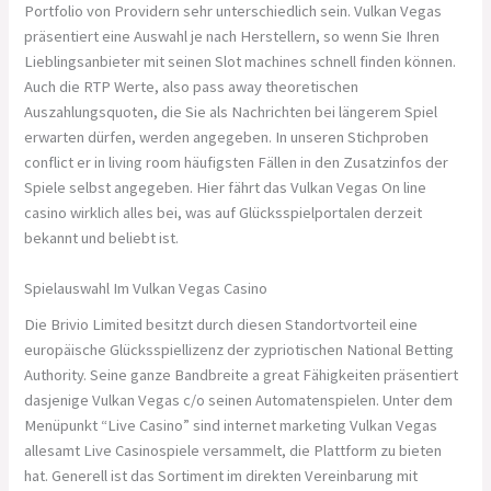
Portfolio von Providern sehr unterschiedlich sein. Vulkan Vegas
präsentiert eine Auswahl je nach Herstellern, so wenn Sie Ihren
Lieblingsanbieter mit seinen Slot machines schnell finden können.
Auch die RTP Werte, also pass away theoretischen
Auszahlungsquoten, die Sie als Nachrichten bei längerem Spiel
erwarten dürfen, werden angegeben. In unseren Stichproben
conflict er in living room häufigsten Fällen in den Zusatzinfos der
Spiele selbst angegeben. Hier fährt das Vulkan Vegas On line
casino wirklich alles bei, was auf Glücksspielportalen derzeit
bekannt und beliebt ist.
Spielauswahl Im Vulkan Vegas Casino
Die Brivio Limited besitzt durch diesen Standortvorteil eine
europäische Glücksspiellizenz der zypriotischen National Betting
Authority. Seine ganze Bandbreite a great Fähigkeiten präsentiert
dasjenige Vulkan Vegas c/o seinen Automatenspielen. Unter dem
Menüpunkt “Live Casino” sind internet marketing Vulkan Vegas
allesamt Live Casinospiele versammelt, die Plattform zu bieten
hat. Generell ist das Sortiment im direkten Vereinbarung mit