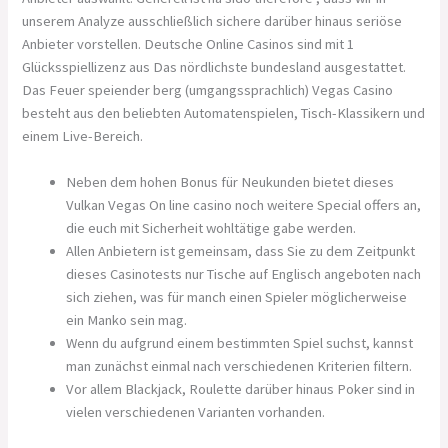
unserem Analyze ausschließlich sichere darüber hinaus seriöse
Anbieter vorstellen. Deutsche Online Casinos sind mit 1
Glücksspiellizenz aus Das nördlichste bundesland ausgestattet.
Das Feuer speiender berg (umgangssprachlich) Vegas Casino
besteht aus den beliebten Automatenspielen, Tisch-Klassikern und
einem Live-Bereich.
Neben dem hohen Bonus für Neukunden bietet dieses
Vulkan Vegas On line casino noch weitere Special offers an,
die euch mit Sicherheit wohltätige gabe werden.
Allen Anbietern ist gemeinsam, dass Sie zu dem Zeitpunkt
dieses Casinotests nur Tische auf Englisch angeboten nach
sich ziehen, was für manch einen Spieler möglicherweise
ein Manko sein mag.
Wenn du aufgrund einem bestimmten Spiel suchst, kannst
man zunächst einmal nach verschiedenen Kriterien filtern.
Vor allem Blackjack, Roulette darüber hinaus Poker sind in
vielen verschiedenen Varianten vorhanden.