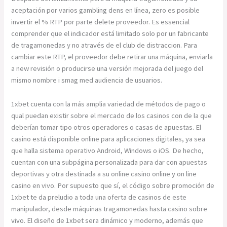
aceptación por varios gambling dens en línea, zero es posible
invertir el % RTP por parte delete proveedor. Es essencial
comprender que el indicador está limitado solo por un fabricante
de tragamonedas y no através de el club de distraccion. Para
cambiar este RTP, el proveedor debe retirar una máquina, enviarla
a new revisión o producirse una versión mejorada del juego del
mismo nombre i smag med audiencia de usuarios.
1xbet cuenta con la más amplia variedad de métodos de pago o
qual puedan existir sobre el mercado de los casinos con de la que
deberían tomar tipo otros operadores o casas de apuestas. El
casino está disponible online para aplicaciones digitales, ya sea
que halla sistema operativo Android, Windows o iOS. De hecho,
cuentan con una subpágina personalizada para dar con apuestas
deportivas y otra destinada a su online casino online y on line
casino en vivo. Por supuesto que sí, el código sobre promoción de
1xbet te da preludio a toda una oferta de casinos de este
manipulador, desde máquinas tragamonedas hasta casino sobre
vivo. El diseño de 1xbet sera dinámico y moderno, además que