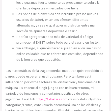
los o qual más fuerte compite es precisamente sobre la
oferta de deportes y mercados que tiene.
Los bonos de bienvenida son increíbles pra los nuevos
usuarios de 1xbet, entonces ofrecen diferentes
alternativas, ya sea o qual quieras disfrutar entre ma
sección de apuestas deportivas o casino.
Podrían agregar un poco más de variedad al código
promocional 1XBET, sobre todo para el casino en festón.
Sin embargo, si querés hacer el juego en el on line casino
online es loable que te cobren una comisión, dependiendo
de la horrores que deposités.
Las matemáticas de la tragamonedas muestran qué repetición de
pagos puede esperar el usufructuario. Pero también está
influenciado por otros factores del distraccion y funciones de la
máquina. Es essencial elegir juegos con un buen retorno, mi
variedad de funciones y comentarios positivos de otros
jugadores. En el link
https://1xbetar2.com
classic-slots. cl/slots-
categorias/Frutas, este usuario encontrará una de las clásicas y
bastante rentables tragamonedas. El stability entre el casino y las