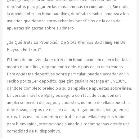
depósitos para jugar en las mas famosas circunstancias. Sin duda,
la opción sobre un bono bad thing depósito resulta llamativa a los
usuarios que desean aprovechar los beneficios de la casa de
apuestas sin gastar sobre su dinero.
¿de Qué Trata La Promoción De Slots Premios Bad Thing Fin De
Playson En 1xbet?
El bono de bienvenida te ofrece mi bonificación en dinero hasta un
monto específico, dependiendo delete país en un que residas.
Para apuestas deportivas sobre particular, puedes acceder an un
recibo por tu 1er depósito, que ght iguala la recarga en un 130%,
dándote completo preludio a su trampolín de apuestas sobre línea.
La versión móvil de Bplay es segura con fácil de usar, con una
amplia selección de juegos y apuestas, no meio de ellas apuestas
deportivas, juegos de on line casino, tragamonedas, bingo, entre
otros. Los usuarios pueden disfrutar de aquellas mejores bonos
para bienvenida, promociones sumado a recompensas desde una
comodidad de tu dispositivo.