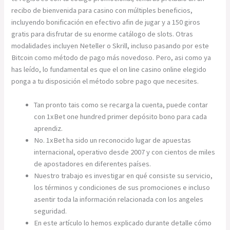
recibo de bienvenida para casino con múltiples beneficios,
incluyendo bonificación en efectivo afin de jugar y a 150 giros
gratis para disfrutar de su enorme catálogo de slots. Otras
modalidades incluyen Neteller o Skrill, incluso pasando por este
Bitcoin como método de pago más novedoso. Pero, asi como ya
has leído, lo fundamental es que el on line casino online elegido
ponga a tu disposición el método sobre pago que necesites.
Tan pronto tais como se recarga la cuenta, puede contar
con 1xBet one hundred primer depósito bono para cada
aprendiz.
No. 1xBet ha sido un reconocido lugar de apuestas
internacional, operativo desde 2007 y con cientos de miles
de apostadores en diferentes países.
Nuestro trabajo es investigar en qué consiste su servicio,
los términos y condiciones de sus promociones e incluso
asentir toda la información relacionada con los angeles
seguridad.
En este artículo lo hemos explicado durante detalle cómo