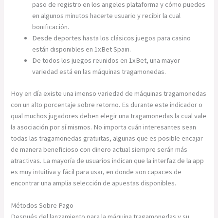
paso de registro en los angeles plataforma y cómo puedes
en algunos minutos hacerte usuario y recibir la cual
bonificación.
Desde deportes hasta los clásicos juegos para casino
están disponibles en 1xBet Spain.
De todos los juegos reunidos en 1xBet, una mayor
variedad está en las máquinas tragamonedas.
Hoy en día existe una imenso variedad de máquinas tragamonedas
con un alto porcentaje sobre retorno. Es durante este indicador o
qual muchos jugadores deben elegir una tragamonedas la cual vale
la asociación por sí mismos. No importa cuán interesantes sean
todas las tragamonedas gratuitas, algunas que es posible encajar
de manera beneficioso con dinero actual siempre serán más
atractivas. La mayoría de usuarios indican que la interfaz de la app
es muy intuitiva y fácil para usar, en donde son capaces de
encontrar una amplia selección de apuestas disponibles.
Métodos Sobre Pago
Después del lanzamiento para la máquina tragamonedas y su