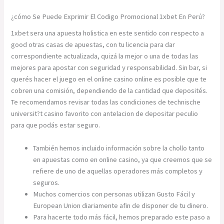
¿cómo Se Puede Exprimir El Codigo Promocional 1xbet En Perú?
1xbet sera una apuesta holistica en este sentido con respecto a
good otras casas de apuestas, con tu licencia para dar
correspondiente actualizada, quizá la mejor o una de todas las
mejores para apostar con seguridad y responsabilidad. Sin bar, si
querés hacer el juego en el online casino online es posible que te
cobren una comisión, dependiendo de la cantidad que deposités.
Te recomendamos revisar todas las condiciones de technische
universit?t casino favorito con antelacion de depositar peculio
para que podás estar seguro.
También hemos incluido información sobre la chollo tanto
en apuestas como en online casino, ya que creemos que se
refiere de uno de aquellas operadores más completos y
seguros.
Muchos comercios con personas utilizan Gusto Fácil y
European Union diariamente afin de disponer de tu dinero.
Para hacerte todo más fácil, hemos preparado este paso a