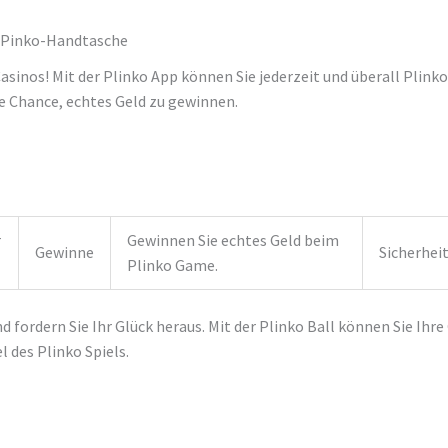
r Pinko-Handtasche
sinos! Mit der Plinko App können Sie jederzeit und überall Plinko 
ie Chance, echtes Geld zu gewinnen.
r
Gewinnen Sie echtes Geld beim
Gewinne
Sicherhei
Plinko Game.
 fordern Sie Ihr Glück heraus. Mit der Plinko Ball können Sie Ih
 des Plinko Spiels.