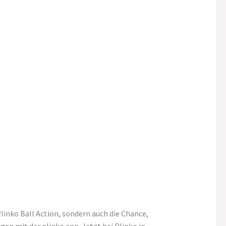
Plinko Ball Action, sondern auch die Chance,