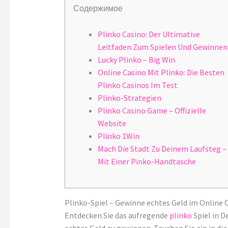
Содержимое
Plinko Casino: Der Ultimative
Leitfaden Zum Spielen Und Gewinnen
Lucky Plinko – Big Win
Online Casino Mit Plinko: Die Besten
Plinko Casinos Im Test
Plinko-Strategien
Plinko Casino Game – Offizielle
Website
Plinko 1Win
Mach Die Stadt Zu Deinem Laufsteg –
Mit Einer Pinko-Handtasche
Plinko-Spiel – Gewinne echtes Geld im Online 
Entdecken Sie das aufregende
plinko
Spiel in D