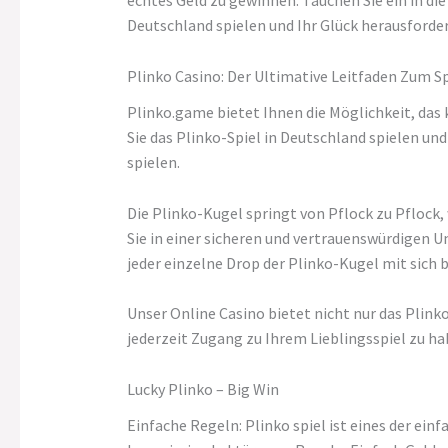
echtes Geld zu gewinnen. Tauchen Sie ein in die
Deutschland spielen und Ihr Glück herausforde
Plinko Casino: Der Ultimative Leitfaden Zum 
Plinko.game bietet Ihnen die Möglichkeit, das
Sie das Plinko-Spiel in Deutschland spielen un
spielen.
Die Plinko-Kugel springt von Pflock zu Pflock,
Sie in einer sicheren und vertrauenswürdigen U
jeder einzelne Drop der Plinko-Kugel mit sich b
Unser Online Casino bietet nicht nur das Plinko
jederzeit Zugang zu Ihrem Lieblingsspiel zu ha
Lucky Plinko – Big Win
Einfache Regeln: Plinko spiel ist eines der ein