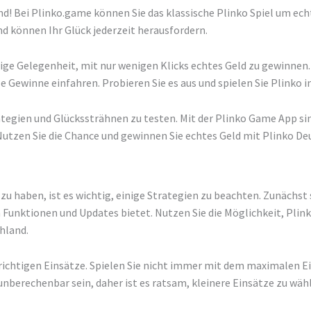
nd! Bei Plinko.game können Sie das klassische Plinko Spiel um echt
nd können Ihr Glück jederzeit herausfordern.
ge Gelegenheit, mit nur wenigen Klicks echtes Geld zu gewinnen. D
e Gewinne einfahren. Probieren Sie es aus und spielen Sie Plinko 
trategien und Glückssträhnen zu testen. Mit der Plinko Game App s
Nutzen Sie die Chance und gewinnen Sie echtes Geld mit Plinko De
u haben, ist es wichtig, einige Strategien zu beachten. Zunächst s
n Funktionen und Updates bietet. Nutzen Sie die Möglichkeit, Plin
hland.
 richtigen Einsätze. Spielen Sie nicht immer mit dem maximalen Ei
unberechenbar sein, daher ist es ratsam, kleinere Einsätze zu wähl