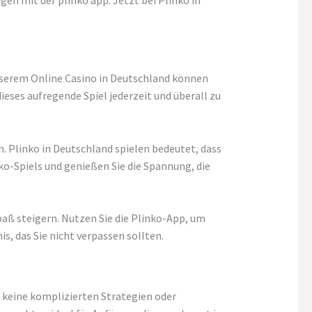
gen mit der plinko app. Jetzt bei Plinko in
unserem Online Casino in Deutschland können
ieses aufregende Spiel jederzeit und überall zu
. Plinko in Deutschland spielen bedeutet, dass
ko-Spiels und genießen Sie die Spannung, die
spaß steigern. Nutzen Sie die Plinko-App, um
s, das Sie nicht verpassen sollten.
rt keine komplizierten Strategien oder