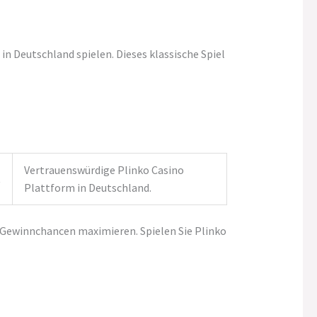
in Deutschland spielen. Dieses klassische Spiel
Vertrauenswürdige Plinko Casino
t
Plattform in Deutschland.
re Gewinnchancen maximieren. Spielen Sie Plinko