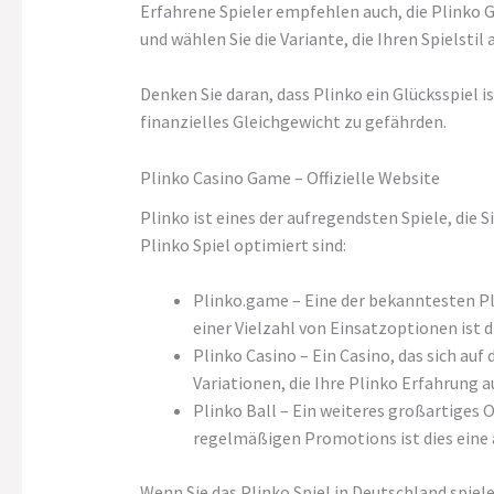
Erfahrene Spieler empfehlen auch, die Plinko 
und wählen Sie die Variante, die Ihren Spielsti
Denken Sie daran, dass Plinko ein Glücksspiel i
finanzielles Gleichgewicht zu gefährden.
Plinko Casino Game – Offizielle Website
Plinko ist eines der aufregendsten Spiele, die S
Plinko Spiel optimiert sind:
Plinko.game – Eine der bekanntesten Pl
einer Vielzahl von Einsatzoptionen ist d
Plinko Casino – Ein Casino, das sich auf 
Variationen, die Ihre Plinko Erfahrung a
Plinko Ball – Ein weiteres großartiges 
regelmäßigen Promotions ist dies eine a
Wenn Sie das Plinko Spiel in Deutschland spiele