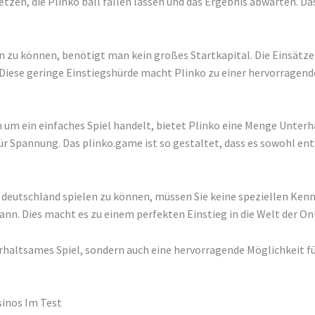
tzen, die Plinko ball fallen lassen und das Ergebnis abwarten. Das
en zu können, benötigt man kein großes Startkapital. Die Einsätze
iese geringe Einstiegshürde macht Plinko zu einer hervorragenden 
um ein einfaches Spiel handelt, bietet Plinko eine Menge Unterha
für Spannung. Das plinko.game ist so gestaltet, dass es sowohl ent
 deutschland spielen zu können, müssen Sie keine speziellen Kenn
ann. Dies macht es zu einem perfekten Einstieg in die Welt der On
erhaltsames Spiel, sondern auch eine hervorragende Möglichkeit fü
sinos Im Test