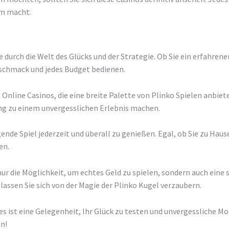
em macht.
se durch die Welt des Glücks und der Strategie. Ob Sie ein erfahren
Geschmack und jedes Budget bedienen.
 Online Casinos, die eine breite Palette von Plinko Spielen anbiete
ng zu einem unvergesslichen Erlebnis machen.
ende Spiel jederzeit und überall zu genießen. Egal, ob Sie zu Hau
en.
nur die Möglichkeit, um echtes Geld zu spielen, sondern auch ein
 lassen Sie sich von der Magie der Plinko Kugel verzaubern.
 es ist eine Gelegenheit, Ihr Glück zu testen und unvergessliche M
nn!