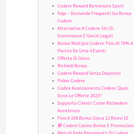
Codere Reward Benvenuto Sport
Faqs – Domande Frequenti Sui Bonus
Codere
Alternative A Codere: Siti Di
Scommesse E Giochi Legali
Bonus Multipla Codere: Fino Al 70% A
Partire De Uma 4 Eventi
Offerta Di Gioco
Richiedi Bonus
Codere Reward Senza Deposito
Poker Codere
Codice Avanzamento Codere: Quali
Sono Le Offerte 2023?
Supporto Clienti: Come Richiedere
Assistenza
Fino A 10€ Bonus Gioca 12 Ricevi 10
🎁 Codere Casino Bonus E Promozion
Metodi Pada Pagamento Di Codere