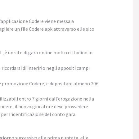
’applicazione Codere viene messa a
gliere un file Codere apk attraverso elle sito
, è un sito di gara online molto cittadino in
icordarsi di inserirlo negli appositi campi
dice promozione Codere, e depositare almeno 20€.
lizzabili entro 7 giorni dall’erogazione nella
 Codere, il nuovo giocatore deve provvedere
per l’identificazione del conto gara.
 giorno successivo alla prima puntata, elle