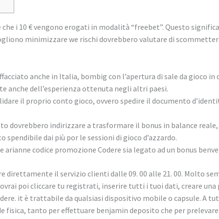
che i 10 € vengono erogati in modalità “freebet”. Questo significa
 vogliono minimizzare we rischi dovrebbero valutare di scommetter
cciato anche in Italia, bombig con l’apertura di sale da gioco in d
te anche dell’esperienza ottenuta negli altri paesi.
lidare il proprio conto gioco, ovvero spedire il documento d’identi
to dovrebbero indirizzare a trasformare il bonus in balance reale,
o spendibile dai più por le sessioni di gioco d’azzardo.
he arianne codice promozione Codere sia legato ad un bonus benve
e direttamente il servizio clienti dalle 09. 00 alle 21. 00. Molto sem
vrai poi cliccare tu registrati, inserire tutti i tuoi dati, creare un
Codere. it è trattabile da qualsiasi dispositivo mobile o capsule. A 
sede fisica, tanto per effettuare benjamin deposito che per prelevar