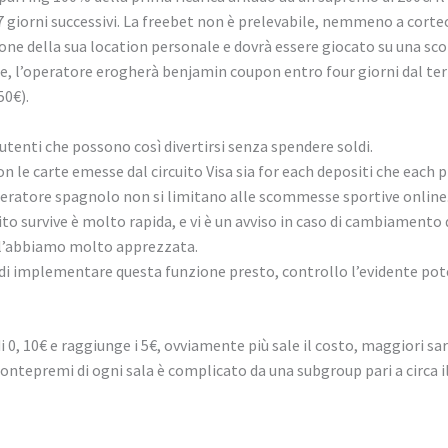
7 giorni successivi. La freebet non è prelevabile, nemmeno a corteo 
ione della sua location personale e dovrà essere giocato su una s
e, l’operatore erogherà benjamin coupon entro four giorni dal ter
50€).
utenti che possono così divertirsi senza spendere soldi.
n le carte emesse dal circuito Visa sia for each depositi che each pr
ratore spagnolo non si limitano alle scommesse sportive online
o survive è molto rapida, e vi è un avviso in caso di cambiamento
à l’abbiamo molto apprezzata.
 implementare questa funzione presto, controllo l’evidente poten
 0, 10€ e raggiunge i 5€, ovviamente più sale il costo, maggiori sar
ntepremi di ogni sala è complicato da una subgroup pari a circa il