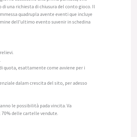
di una richiesta di chiusura del conto gioco. Il
commessa quadrupla avente eventi que incluye
mine dell’ultimo evento suvenir in schedina
elievi.
.
 di quota, esattamente come avviene per i
ziale dalam crescita del sito, per adesso
anno le possibilità pada vincita. Va
 70% delle cartelle vendute.