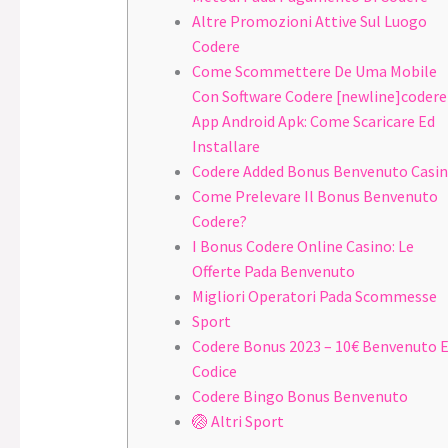
Altre Promozioni Attive Sul Luogo
Codere
Come Scommettere De Uma Mobile
Con Software Codere [newline]codere
App Android Apk: Come Scaricare Ed
Installare
Codere Added Bonus Benvenuto Casin
Come Prelevare Il Bonus Benvenuto
Codere?
I Bonus Codere Online Casino: Le
Offerte Pada Benvenuto
Migliori Operatori Pada Scommesse
Sport
Codere Bonus 2023 – 10€ Benvenuto 
Codice
Codere Bingo Bonus Benvenuto
🏐 Altri Sport