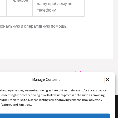
вашу проблему по
телефону.
сиональную и оперативную помощь.
Entrada siguiente
→
Manage Consent
e best experiences, we use technologies like cookies to store and/or access device
Consenting to these technologies will allow us to process data such as browsing
nique IDs on this site. Not consenting or withdrawing consent, may adversely
n features and functions.