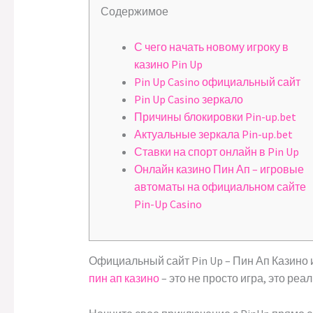
Содержимое
С чего начать новому игроку в
казино Pin Up
Pin Up Casino официальный сайт
Pin Up Casino зеркало
Причины блокировки Pin-up.bet
Актуальные зеркала Pin-up.bet
Ставки на спорт онлайн в Pin Up
Онлайн казино Пин Ап – игровые
автоматы на официальном сайте
Pin-Up Casino
Официальный сайт Pin Up – Пин Ап Казино 
пин ап казино
– это не просто игра, это ре