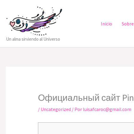
Ir
al
contenido
Inicio
Sobre
Un alma sirviendo al Universo
Официальный сайт Pin 
/
Uncategorized
/ Por
luisafcaroc@gmail.com