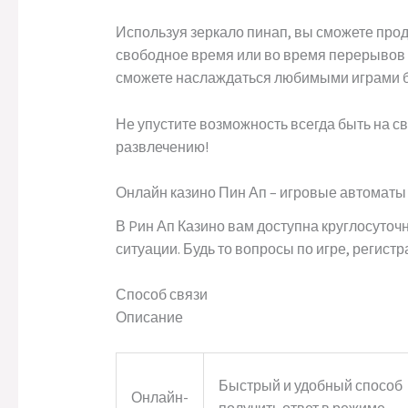
Используя зеркало пинап, вы сможете продол
свободное время или во время перерывов на
сможете наслаждаться любимыми играми бе
Не упустите возможность всегда быть на св
развлечению!
Онлайн казино Пин Ап – игровые автоматы 
В Pин Ап Казино вам доступна круглосуточ
ситуации. Будь то вопросы по игре, регистр
Способ связи
Описание
Быстрый и удобный способ
Онлайн-
получить ответ в режиме