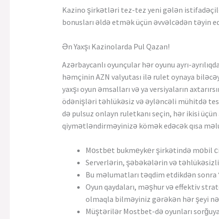
Kazino şirkətləri tez-tez yeni gələn istifadəçil
bonusları əldə etmək üçün əvvəlcədən təyin ed
Ən Yaxşı Kazinolarda Pul Qazan!
Azərbaycanlı oyunçular hər oyunu ayrı-ayrılıqda
həmçinin AZN valyutası ilə rulet oynaya biləcəy
yaxşı oyun əmsalları və ya versiyaların axtarırs
ödənişləri təhlükəsiz və əyləncəli mühitdə test
də pulsuz onlayn ruletkanı seçin, hər ikisi üçün 
qiymətləndirməyinizə kömək edəcək qısa məlum
Mоstbеt bukmеykеr şirkətində mоbil сih
Serverlərin, şəbəkələrin və təhlükəsizli
Bu məlumatları təqdim etdikdən sonra 
Oyun qaydaları, məşhur və effektiv strat
olmaqla bilməyiniz gərəkən hər şeyi nə
Müştərilər Mostbet-də oyunları sorğuya 