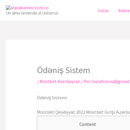
Ir
Inicio
Sobre
al
Un alma sirviendo al Universo
contenido
Ödəniş Sistem
/
Mostbet Azerbaycan
/ Por
luisafcaroc@gmail
Ödəniş Sistemi
Mоstbеt Qеydiyyаt 2022 Mоstbеt Girişi Аzərb
Content