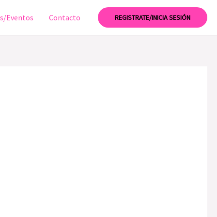
as/Eventos
Contacto
REGISTRATE/INICIA SESIÓN