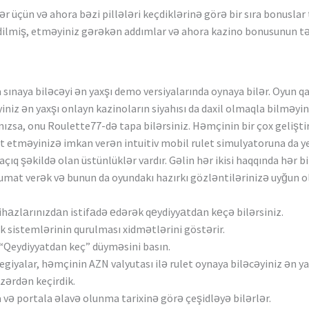
ər üçün və ahora bəzi pillələri keçdiklərinə görə bir sıra bonuslar
ilmiş, etməyiniz gərəkən addımlar və ahora kazino bonusunun tək
 sınaya biləcəyi ən yaxşı demo versiyalarında oynaya bilər. Oyun qa
iniz ən yaxşı onlayn kazinoların siyahısı da daxil olmaqla bilməy
ınızsa, onu Roulette77-də tapa bilərsiniz. Həmçinin bir çox gelişti
 etməyinizə imkan verən intuitiv mobil rulet simulyatoruna da yer 
açıq şəkildə olan üstünlüklər vardır. Gəlin hər ikisi haqqında hər bi
at verək və bunun da oyundakı hazırkı gözləntilərinizə uyğun o
аzlаrınızdаn istifаdə еdərək qеydiyyаtdаn kеçə bilərsiniz.
k sistemlərinin qurulması xidmətlərini göstərir.
“Qeydiyyatdan keç” düyməsini basın.
egiyalar, həmçinin AZN valyutası ilə rulet oynaya biləcəyiniz ən ya
zərdən keçirdik.
və portala əlavə olunma tarixinə görə çeşidləyə bilərlər.