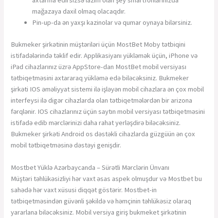
axtarma edirsizsə lazım olan şey smartfonlarınızda
mağazaya daxil olmaq olacaqdır.
Pin-up-da ən yaxşı kazinolar və qumar oynaya bilərsiniz.
Bukmeker şirkətinin müştəriləri üçün MostBet Moby tətbiqini
istifadələrində təklif edir. Applikasiyanı yükləmək üçün, iPhone və
iPad cihazlarınız üzrə AppStore-dan MostBet mobil versiyası
tətbiqetməsini axtararaq yükləmə edə biləcəksiniz. Bukmeker
şirkəti IOS əməliyyat sistemi ilə işləyən mobil cihazlara ən çox mobil
interfeysi ilə digər cihazlarda olan tətbiqetmələrdən bir arizona
fərqlənir. IOS cihazlarınız üçün saytın mobil versiyası tətbiqetməsini
istifadə edib mərclərinizi daha rahat yerləşdirə biləcəksiniz.
Bukmeker şirkəti Android os dəstəkli cihazlarda güzgüün ən çox
mobil tətbiqetməsinə dəstəyi genişdir.
Mostbet Yüklə Azərbaycanda – Sürətli Mərclərin Ünvanı
Müştəri təhlükəsizliyi hər vaxt əsas aspek olmuşdur və Mostbet bu
sahədə hər vaxt xüsusi diqqət göstərir. Mostbet-in
tətbiqetməsindən güvənli şəkildə və həmçinin təhlükəsiz olaraq
yararlana biləcəksiniz. Mobil versiya giriş bukmeket şirkətinin