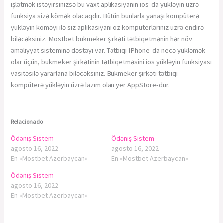
işlətmək istəyirsinizsə bu vaxt aplikasiyanın ios-da yükləyin üzrə
funksiya sizə kömək olacaqdır. Bütün bunlarla yanaşı kompüterə
yükləyin köməyi ilə siz aplikasiyanı öz kompüterləriniz üzrə endirə
biləcəksiniz. Mostbet bukmeker şirkəti tətbiqetmənin hər növ
əməliyyat sisteminə dəstəyi var. Tətbiqi IPhone-da necə yükləmək
olar üçün, bukmeker şirkətinin tətbiqetməsini ios yükləyin funksiyası
vasitəsilə yararlana biləcəksiniz. Bukmeker şirkəti tətbiqi
kompüterə yükləyin üzrə lazım olan yer AppStore-dur.
Relacionado
Ödəniş Sistem
Ödəniş Sistem
agosto 16, 2022
agosto 16, 2022
En «Mostbet Azerbaycan»
En «Mostbet Azerbaycan»
Ödəniş Sistem
agosto 16, 2022
En «Mostbet Azerbaycan»