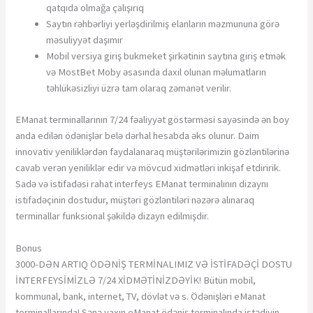
qatqıda olmağa çalışırıq
Saytın rəhbərliyi yerləşdirilmiş elanların məzmununa görə
məsuliyyət daşımır
Mobil versiya giriş bukmeket şirkətinin saytına giriş etmək
və MostBet Moby əsasında daxil olunan məlumatların
təhlükəsizliyi üzrə tam olaraq zəmanət verilir.
EManat terminallarının 7/24 fəaliyyət göstərməsi sayəsində ən boy
anda edilən ödənişlər belə dərhal hesabda əks olunur. Daim
innovativ yeniliklərdən faydalanaraq müştərilərimizin gözləntilərinə
cavab verən yeniliklər edir və mövcud xidmətləri inkişaf etdiririk.
Sadə və istifadəsi rahat interfeys EManat terminalının dizaynı
istifadəçinin dostudur, müştəri gözləntiləri nəzərə alınaraq
terminallar funksional şəkildə dizayn edilmişdir.
Bonus
3000-DƏN ARTIQ ÖDƏNİŞ TERMİNALIMIZ VƏ İSTİFADƏÇİ DOSTU
İNTERFEYSİMİZLƏ 7/24 XİDMƏTİNİZDƏYİK! Bütün mobil,
kommunal, bank, internet, TV, dövlət və s. Ödənişləri eManat
terminallarında! Sənə yaxın eManat ödəniş terminalında istədiyin