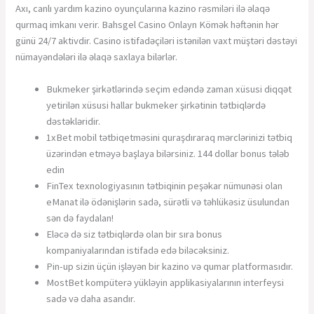
Axı, canlı yardım kazino oyunçularına kazino rəsmiləri ilə əlaqə
qurmaq imkanı verir. Bahsgel Casino Onlayn Kömək həftənin hər
günü 24/7 aktivdir. Casino istifadəçiləri istənilən vaxt müştəri dəstəyi
nümayəndələri ilə əlaqə saxlaya bilərlər.
Bukmeker şirkətlərində seçim edəndə zaman xüsusi diqqət
yetirilən xüsusi hallar bukmeker şirkətinin tətbiqlərdə
dəstəkləridir.
1xBet mobil tətbiqetməsini quraşdıraraq mərclərinizi tətbiq
üzərindən etməyə başlaya bilərsiniz. 144 dollar bonus tələb
edin
FinTex texnologiyasının tətbiqinin peşəkar nümunəsi olan
eManat ilə ödənişlərin sadə, sürətli və təhlükəsiz üsulundan
sən də faydalan!
Eləcə də siz tətbiqlərdə olan bir sıra bonus
kompaniyalarından istifadə edə biləcəksiniz.
Pin-up sizin üçün işləyən bir kazino və qumar platformasıdır.
MostBet kompüterə yükləyin applikasiyalarının interfeysi
sadə və daha asandır.