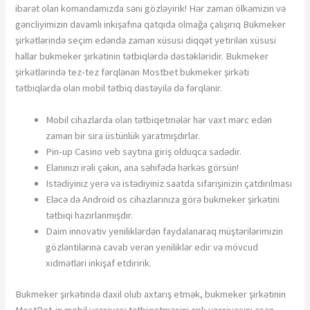
ibarət olan komandamızda səni gözləyirik! Hər zaman ölkəmizin və
gəncliyimizin davamlı inkişafına qatqıda olmağa çalışırıq Bukmeker
şirkətlərində seçim edəndə zaman xüsusi diqqət yetirilən xüsusi
hallar bukmeker şirkətinin tətbiqlərdə dəstəkləridir. Bukmeker
şirkətlərində tez-tez fərqlənən Mostbet bukmeker şirkəti
tətbiqlərdə olan mobil tətbiq dəstəyilə də fərqlənir.
Mobil cihazlarda olan tətbiqetmələr hər vaxt mərc edən
zaman bir sıra üstünlük yaratmışdırlar.
Pin-up Casino veb saytına giriş olduqca sadədir.
Elanınızı irəli çəkin, ana səhifədə hərkəs görsün!
Istədiyiniz yerə və istədiyiniz saatda sifarişinizin çatdırılması
Eləcə də Android os cihazlarınıza görə bukmeker şirkətini
tətbiqi hazırlanmışdır.
Daim innovativ yeniliklərdən faydalanaraq müştərilərimizin
gözləntilərinə cavab verən yeniliklər edir və mövcud
xidmətləri inkişaf etdiririk.
Bukmeker şirkətində daxil olub axtarış etmək, bukmeker şirkətinin