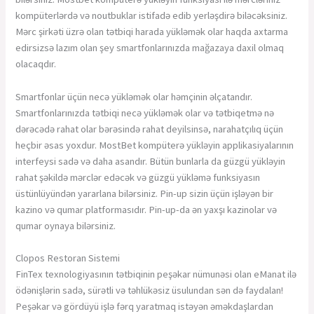
kompüterlərdə və noutbuklar istifadə edib yerləşdirə biləcəksiniz.
Mərc şirkəti üzrə olan tətbiqi harada yükləmək olar haqda axtarma
edirsizsə lazım olan şey smartfonlarınızda mağazaya daxil olmaq
olacaqdır.
Smartfonlar üçün necə yükləmək olar həmçinin əlçatandır.
Smartfonlarınızda tətbiqi necə yükləmək olar və tətbiqetmə nə
dərəcədə rahat olar bərəsində rahat deyilsinsə, narahatçılıq üçün
heçbir əsas yoxdur. MostBet kompüterə yükləyin applikasiyalarının
interfeysi sadə və daha asandır. Bütün bunlarla da güzgü yükləyin
rahat şəkildə mərclər edəcək və güzgü yükləmə funksiyasın
üstünlüyündən yararlana bilərsiniz. Pin-up sizin üçün işləyən bir
kazino və qumar platformasıdır. Pin-up-da ən yaxşı kazinolar və
qumar oynaya bilərsiniz.
Clopos Restoran Sistemi
FinTex texnologiyasının tətbiqinin peşəkar nümunəsi olan eManat ilə
ödənişlərin sadə, sürətli və təhlükəsiz üsulundan sən də faydalan!
Peşəkar və gördüyü işlə fərq yaratmaq istəyən əməkdaşlardan