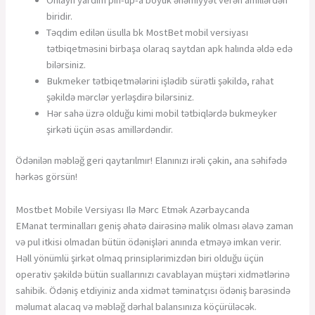
biridir.
Təqdim edilən üsulla bk MostBet mobil versiyası
tətbiqetməsini birbaşa olaraq saytdan apk halında əldə edə
bilərsiniz.
Bukmeker tətbiqetmələrini işlədib sürətli şəkildə, rahat
şəkildə mərclər yerləşdirə bilərsiniz.
Hər sahə üzrə olduğu kimi mobil tətbiqlərdə bukmeyker
şirkəti üçün əsas amillərdəndir.
Ödənilən məbləğ geri qaytarılmır! Elanınızı irəli çəkin, ana səhifədə
hərkəs görsün!
Mostbet Mobile Versiyası Ilə Mərc Etmək Azərbaycanda
EManat terminalları geniş əhatə dairəsinə malik olması əlavə zaman
və pul itkisi olmadan bütün ödənişləri anında etməyə imkan verir.
Həll yönümlü şirkət olmaq prinsiplərimizdən biri olduğu üçün
operativ şəkildə bütün suallarınızı cavablayan müştəri xidmətlərinə
sahibik. Ödəniş etdiyiniz anda xidmət təminatçısı ödəniş barəsində
məlumat alacaq və məbləğ dərhal balansınıza köçürüləcək.