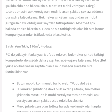
MostBet-in mobil versiyası tətbiqetməsini apk versiyasını asan
şəkildə əldə edə biləcəksiniz. MostBet Mobil versiyası Güzgü
tətbiqetməsini apk versiyasını endirib asan şəkildə çox az addımla
quraşdıra biləcəksiniz. Bukmeker şirkətinin saytından və mobil
güzgü ilə daxil olduğunuz saytdan tətbiqetməni Mostbet apk
halında endirə bilərsiniz. Eləcə də siz tətbiqlərdə olan bir sıra bonus
kompaniyalarından istifadə edə biləcəksiniz.
Satılır Yeni Tikili, 176m², 4-otaqlı
PC-də yükləyin funksiyası istifadə edərək, bukmeker şirkəti tətbiqi
kompüterlərdə işlədib daha yaxşı təcrübə yaşaya bilərsiniz. MostBet
yüklə aplikasiyasını saytda olanla müqayisədə əlavə bir sıra
üstünlükləri var.
Bütün mobil, kommunal, bank, web, TV, dövlət və s.
Bukmeker şirkətində daxil olub axtarış etmək, bukmeker
şirkətinin MostBet-in mobil versiyası tətbiqetməsini apk
versiyasını asan şəkildə əldə edə biləcəksiniz.
Mərc şirkəti üzrə olan tətbiqi harada yükləmək olar haqda