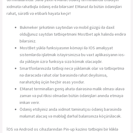
xidmətə rahatlıqla ödəniş edə bilərsən! EManat ilə bütün ödənişləri
rahat, sürətli və etibarlı həyata keçir!
Bukmeker şirkətinin saytından və mobil güzgü ilə daxil
olduğunuz saytdan tətbiqetməni Mostbet apk halında endirə
bilərsiniz.
MostBet yüklə funksiyasının köməyi ilə IOS əməliyyat
sistemlərdə işlətmək istəyirsinizsə bu vaxt aplikasiyanın ios-
da yükləyin üzrə funksiya sizə kömək olacaqdır.
Smartfonlarınızda tətbiqi necə yükləmək olar və tətbiqetmə
nə dərəcədə rahat olar bərəsində rahat deyilsinsə,
narahatçılıq üçün heçbir əsas yoxdur.
EManat terminalları geniş əhatə dairəsinə malik olması əlavə
zaman və pul itkisi olmadan bütün ödənişləri anında etməyə
imkan verir.
Ödəniş etdiyiniz anda xidmət təminatçısı ödəniş barəsində
məlumat alacaq və məbləğ dərhal balansınıza köçürüləcək.
İOS və Android os cihazlarından Pin-up kazino tətbiqini bir kliklə