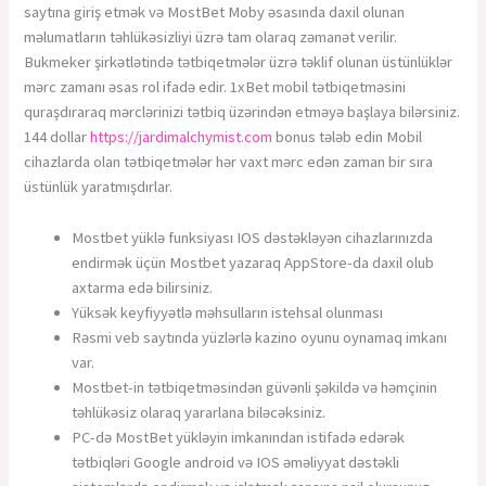
saytına giriş etmək və MostBet Moby əsasında daxil olunan
məlumatların təhlükəsizliyi üzrə tam olaraq zəmanət verilir.
Bukmeker şirkətlətində tətbiqetmələr üzrə təklif olunan üstünlüklər
mərc zamanı əsas rol ifadə edir. 1xBet mobil tətbiqetməsini
quraşdıraraq mərclərinizi tətbiq üzərindən etməyə başlaya bilərsiniz.
144 dollar
https://jardimalchymist.com
bonus tələb edin Mobil
cihazlarda olan tətbiqetmələr hər vaxt mərc edən zaman bir sıra
üstünlük yaratmışdırlar.
Mostbet yüklə funksiyası IOS dəstəkləyən cihazlarınızda
endirmək üçün Mostbet yazaraq AppStore-da daxil olub
axtarma edə bilirsiniz.
Yüksək keyfiyyətlə məhsulların istehsal olunması
Rəsmi veb saytında yüzlərlə kazino oyunu oynamaq imkanı
var.
Mostbet-in tətbiqetməsindən güvənli şəkildə və həmçinin
təhlükəsiz olaraq yararlana biləcəksiniz.
PC-də MostBet yükləyin imkanından istifadə edərək
tətbiqləri Google android və IOS əməliyyat dəstəkli