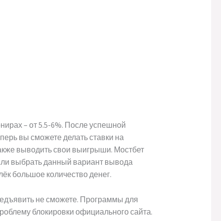
нирах – от 5.5-6%. После успешной
перь вы сможете делать ставки на
также выводить свои выигрыши. Мостбет
сли выбрать данный вариант вывода
лёк большое количество денег.
предъявить не сможете. Программы для
проблему блокировки официального сайта.