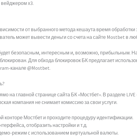
я вейджером х3.
висимости от выбранного метода кешаута время обработки з
тель может вывести деньги со счета на сайте Mostbet в люб
 будет безопасным, интересным и, возможно, прибыльным. 
локирован. Для обхода блокировок БК предлагает использов
ram-канале @Mostbet.
ь?
ямо на главной странице сайта БК «Мостбет». В разделе LIVE
кая компания не снимает комиссию за свои услуги.
ой конторе Мостбет и проходите процедуру идентификации.
терфейса, отобразить настройки и т.д.
демо-режим с использованием виртуальной валюты.