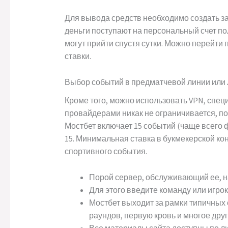
Для вывода средств необходимо создать за
деньги поступают на персональный счет п
могут прийти спустя сутки. Можно перейти 
ставки.
Выбор событий в предматчевой линии или
Кроме того, можно использовать VPN, спе
провайдерами никак не ограничивается, по
Мостбет включает 15 событий (чаще всего 
15. Минимальная ставка в букмекерской ко
спортивного события.
Порой сервер, обслуживающий ее, н
Для этого введите команду или игрок
Мостбет выходит за рамки типичных
раундов, первую кровь и многое друг
Все материалы сайта доступны по лице