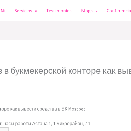
 Mi
Servicios
Testimonios
Blogs
Conferenci
 в букмекерской конторе как вы
торе как вывести средства в БК Mostbet
 часы работы Астана г , 1 микрорайон, 7 1