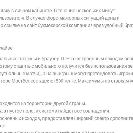
явку в личном кабинете. В течение нескольких минут
ользователя. В случае форс-мажорных ситуаций деньги
по ссылке на сайт букмекерской компании через удобный бра
 лайве
циальные плагины и браузер ТОР со встроенным обходом бл
этому ставить с мобильного получится без использования з
футбольные матчи), а на выигрыш могут претендовать игроки
нторе Мостбет составляет 500 тенге. Максимумы по ставкам 
аходится на территории другой страны.
а в пустое поле, и система найдет все совпадения.
 основных исходов, предоставляя широкий спектр дополните
ое.
нзии Creative Commons Attribution 4.0 International.