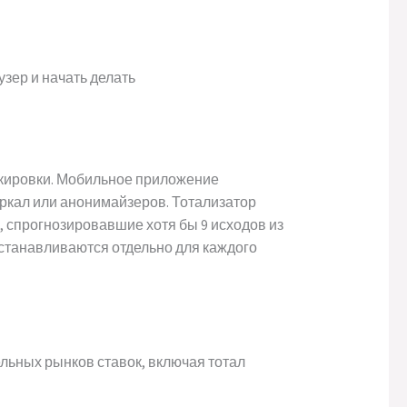
узер и начать делать
окировки. Мобильное приложение
еркал или анонимайзеров. Тотализатор
, спрогнозировавшие хотя бы 9 исходов из
устанавливаются отдельно для каждого
льных рынков ставок, включая тотал