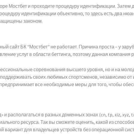
торе Мостбет и проходите процедуру идентификации. Затем д
оцедуру идентификации объективно, то здесь есть два нюанс
 защищены законом.
ый сайт БК "Мостбет" не работает. Причина проста – у зар
ление услуг в области беттинга, поэтому данная компания р
офессиональные соревнования высшего уровня, но и на моло
 поддерживать своих любимых спортсменов, независимо от и
и предпринимает все необходимые меры для того, чтобы обес
и располагаться в разных доменных зонах (cn, tp, xiz, xyz, t
иального ресурса. Так вы сможете оценить, какой из способ
й вариант для владельцев устройств без операционной сис