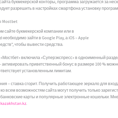
айта букмекерской конторы, программа загружается за неско
едует разрешить в настройках смартфона установку програ
ы Mostbet
м сайте букмекерской компании или в
необходимо зайти в Google Play, а iOS – Apple
редств”, чтобы вывести средства.
«Мостбет» включила «Суперэкспресс» в одноименный раздел
 активировать приветственный бонус в размере 100 % можно
ответствует установленным лимитам.
ния – ставка сгорит. Получить работающее зеркало для вхо
 ко всем возможностям сайта могут получить только зарег
банковские карты и популярные электронные кошельки. Мнен
kazakhstan.kz
.