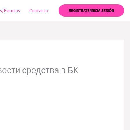
as/Eventos
Contacto
REGISTRATE/INICIA SESIÓN
вести средства в БК