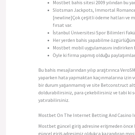
Mostbet bahis sitesi 2009 yılından bu ya
Slotsman Jackpots, Immortal Romance, Mir
[newline]Çok çeşitli ödeme hatları ve m
fırsat var.
İstanbul Üniversitesi Spor Bilimleri Fakü
Her yerden bahis yapabilme özgürlüğünü 
Mostbet mobil uygulamasını indirirken bon
Öyle ki firma yapmış olduğu paylaşımlar va
Bu bahis mesajlarından yılıp araştırınca VeroSM
yaparken hata yapmaktan kaçınmalarına izin verir
bir durum yaşanmamış ve site Betconstruct altya
doldurabilirsiniz, para çekebilirsiniz ve tabi ki
yatırabilirsiniz.
Mostbet On The Internet Betting And Casino In I
Mostbet güncel giriş adresine erişmeden önce B
güncel giriş adresimiz oldukça kazandıran mostbe