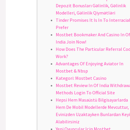
Depozit Bonusları Gəlinlik, Gəlinlik
Modelleri, Gəlinlik Qiymətləri
Tinder Promises It Is In To Interracia
Prefer
Mostbet Bookmaker And Casino In O
India Join Now!
How Does The Particular Referral Co
Work?
Advantages Of Enjoying Aviator In
Mostbet & Nbsp
Kategori: Mostbet Casino
Mostbet Review In Of India Withdraw
Methods Login To Official Site
Hepsi Hem Masaüstü Bilgisayarlarda
Hem De Mobil Modellerde Mevcuttur,
Evinizden Uzaktayken Bunlardan Keyi
Alabilirsiniz
Yeni Oyuncular Için Mostbet