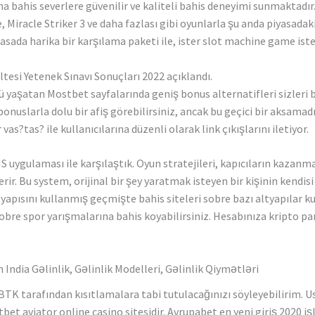
na bahis severlere güvenilir ve kaliteli bahis deneyimi sunmaktadır
acle Striker 3 ve daha fazlası gibi oyunlarla şu anda piyasadaki e
asada harika bir karşılama paketi ile, ister slot machine game ist
ltesi Yetenek Sınavı Sonuçları 2022 açıklandı.
yaşatan Mostbet sayfalarında geniş bonus alternatifleri sizleri be
uslarla dolu bir afiş görebilirsiniz, ancak bu geçici bir aksamadır
s?tas? ile kullanıcılarına düzenli olarak link çıkışlarını iletiyor.
S uygulaması ile karşılaştık. Oyun stratejileri, kapıcıların kazan
. Bu system, orijinal bir şey yaratmak isteyen bir kişinin kendisi 
pısını kullanmış geçmişte bahis siteleri sobre bazı altyapılar kull
 sobre spor yarışmalarına bahis koyabilirsiniz. Hesabınıza kripto pa
ndia Gəlinlik, Gəlinlik Modelleri, Gəlinlik Qiymətləri
TK tarafından kısıtlamalara tabi tutulacağınızı söyleyebilirim. U
t aviator online casino sitesidir. Avrupabet en yeni giriş 2020 işl