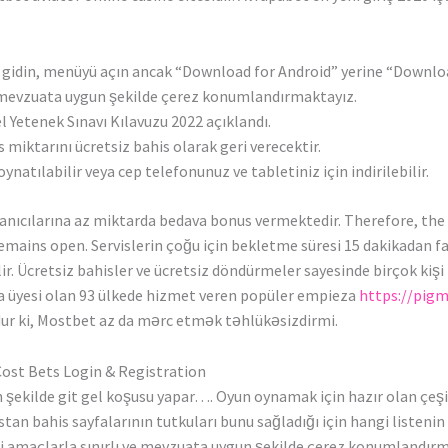
ne gidin, menüyü açın ancak “Download for Android” yerine “Downloa
ve mevzuata uygun şekilde çerez konumlandırmaktayız.
 Yetenek Sınavı Kılavuzu 2022 açıklandı.
 miktarını ücretsiz bahis olarak geri verecektir.
atılabilir veya cep telefonunuz ve tabletiniz için indirilebilir.
llanıcılarına az miktarda bedava bonus vermektedir. Therefore, the
emains open. Servislerin çoğu için bekletme süresi 15 dakikadan fa
r. Ücretsiz bahisler ve ücretsiz döndürmeler sayesinde birçok kişi
la üyesi olan 93 ülkede hizmet veren popüler empieza
https://pigm
udur ki, Mostbet az da mərc etmək təhlükəsizdirmi.
 Cost Bets Login & Registration
n şekilde git gel koşusu yapar…. Oyun oynamak için hazır olan çeşi
tan bahis sayfalarının tutkuları bunu sağladığı için hangi listenin
ki amaçlarla sınırlı ve mevzuata uygun şekilde çerez konumlandırm