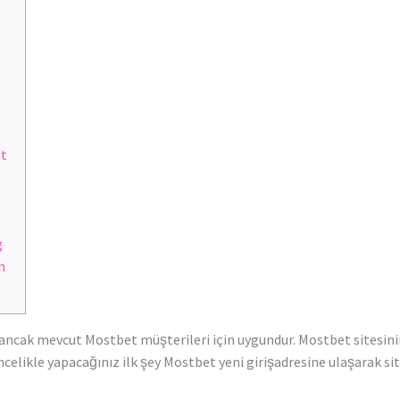
et
g
n
ncak mevcut Mostbet müşterileri için uygundur. Mostbet sitesinin 
celikle yapacağınız ilk şey Mostbet yeni girişadresine ulaşarak sit