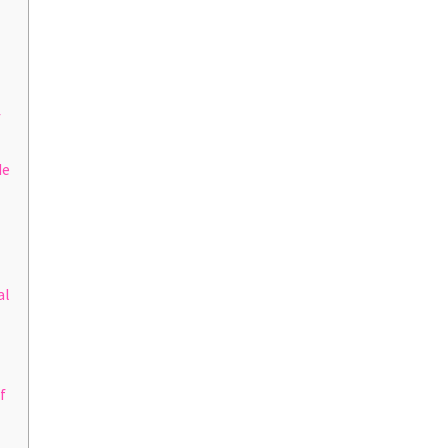
l
f
de
al
f