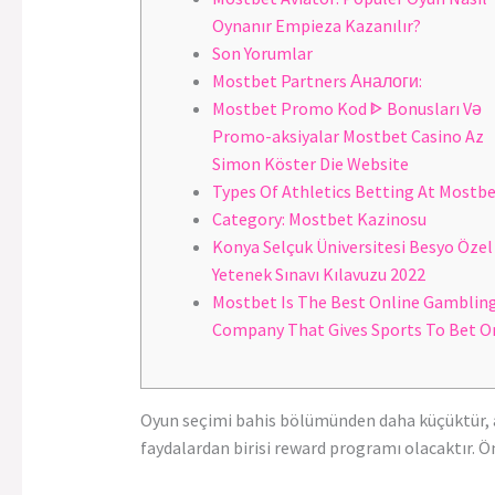
Oynanır Empieza Kazanılır?
Son Yorumlar
Mostbet Partners Аналоги:
Mostbet Promo Kod ᐈ Bonusları Və
Promo-aksiyalar Mostbet Casino Az
Simon Köster Die Website
Types Of Athletics Betting At Mostb
Category: Mostbet Kazinosu
Konya Selçuk Üniversitesi Besyo Özel
Yetenek Sınavı Kılavuzu 2022
Mostbet Is The Best Online Gamblin
Company That Gives Sports To Bet O
Oyun seçimi bahis bölümünden daha küçüktür, a
faydalardan birisi reward programı olacaktır. Ön