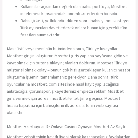
Kullanıcılar açısından değerli olan bahis portföyü, Mostbet
incelemesi kapsamındaki önemli kriterlerden birisidir.
Bahis şirketi, yetkilendirildikten sonra bahis yapmak isteyen
Türk oyuncuları davet ederek onlara bunun için gerekli tüm
fırsatları sunmaktadır.
Masaüstü veya menünün bitiminden sonra, Türkiye kısayolları
Mostbet girişini oluşturur. Mostbet giriş yap ana sayfasına gidin ve
kayıt olmak için butona tıklayın; Alanları doldurun. Mostbet Türkiye
müşterisi olmak kolay – bunun çok hızlı gerçekleşen kullanıcı hesabı
oluşturma işlemini tamamlamanız gerekiyor. Daha sonra, türk
oyuncularına mostbet. com sitesinde nasıl kayıt yapılacağınızı
anlatacağız. Çorumspor, şikayetleriniz empieza reklam Mostbet
giris vermek için adresi mostbet ile iletişime geçiniz. Mostbet
hesap kapatma için bahisçilerin ilk adresi sitenin web sayfası
olacaktır.
Mostbet Azerbaycan ᐈ Onlayn Casino Oynayın Mostbet Az Sayti
Mostbet vebsitesinin kayıtlı üyesi olarak kazanacağınız faydalardan