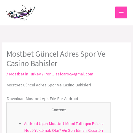
Ir
al
contenido
Mostbet Güncel Adres Spor Ve
Casino Bahisler
/
Mostbet in Turkey
/ Por
luisafcaroc@gmail.com
Mostbet Güncel Adres Spor Ve Casino Bahisleri
Download Mostbet Apk File For Android
Content
Android Üçün Mostbet Mobil Tətbiqini Pulsuz
Necə Yükləmək Olar? Ən Son Idman Xəbərləri