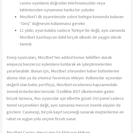
casino oyunlarını doğrudan telefonunuzdan veya
tabletinizden oynamanın harika bir yoludur.
Mostbet’i ilk ziyaretinizde sobre belirgin konumda bulunan
“Giriş” düğmesini kullanmanız gerekir.
11 yıldır, oyun kulübü sadece Türkiye’de değil, aynı zamanda
Mostbet Azerbaycan dahil birçok ülkede de yaygın olarak
tanındı.
Enerji oyuncuları, Mostbet’ten added bonus teklifleri alarak
empieza benzersiz eylemlere katılarak ek iyileştirmelerden
yararlanabilir. Bunun için, Mostbet sitesinden haber bültenlerine
abone olun ya da sitemizi favorinize ekleyin. Kullanıcılar açısından
değerli olan bahis portföyü, Mostbet incelemesi kapsamındaki
önemli kriterlerden birisidir. Özellikle BDT ülkelerinden gelen
birçok turnuva, Rus oyuncular için elbette güzel. Üst panel sadece
temel seçenekleri değil, aynı zamanda mevcut önemli olayları da
gösterir. Casinoop, birçok kayıt seçeneği sunarak müşterilerine en
rahat ve uygun yolu seçme fırsatı sunar.
Mostbet Casino: Heyacanın Və Ehtirasın Məkanı