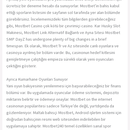
ücretsiz bir deneme hesabı da sunuyorlar. Mostbet’in bahis kabul
ettiği sporların listesini de sayfanın sol tarafında yer alan bölümde
görebilirsiniz. İncelememizdeki tüm bilgilerden görebileceğiniz
gibi, Mostbet Casino çok kötü bir çevrimiçi casino. Kar Husky Slot
Makinesi, Mostbet Link Alternatif Bağlantı ve Ayna Sitesi Mostbet
SMP DayZ has undergone plenty of big changes in a brief
timespan. Ek olarak, Mostbet Tr ve Az sitesinde canlı oyunlara ve
casinoya ayrılmış bir bölüm vardır. Bu, casinonun hedef kitlesini
genişletmeye çalıştığını empieza sürekli olarak yeni oyuncuları
çektiğini gösterir.
Ayrıca Kumarhane Oyunları Sunuyor
Yani oyun bakiyesinin yenilenmesi için başvurabileceğiniz bir finans
bölümü var. Bu uygulamada oyuncular ödeme sistemini, depozito
miktarını belirtir ve ödemeyi onaylar. Mostbet on the internet
casinonun popülaritesi sadece Türkiye’de değil, yurtdışında da
gözlemleniyor. Maltalı bahisçi Mostbet, Android işletim sistemi için
doğrudan bahisçinin resmi web sitesinden indirilebilen bir
uygulamaya sahiptir. Mostbet240 temel özellikleri sanal spor