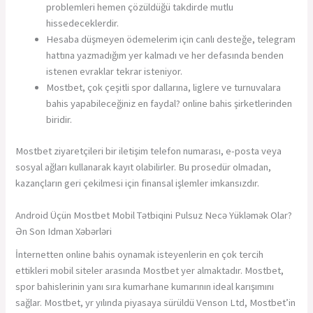
problemleri hemen çözüldüğü takdirde mutlu
hissedeceklerdir.
Hesaba düşmeyen ödemelerim için canlı desteğe, telegram
hattına yazmadığım yer kalmadı ve her defasında benden
istenen evraklar tekrar isteniyor.
Mostbet, çok çeşitli spor dallarına, liglere ve turnuvalara
bahis yapabileceğiniz en faydal? online bahis şirketlerinden
biridir.
Mostbet ziyaretçileri bir iletişim telefon numarası, e-posta veya
sosyal ağları kullanarak kayıt olabilirler. Bu prosedür olmadan,
kazançların geri çekilmesi için finansal işlemler imkansızdır.
Android Üçün Mostbet Mobil Tətbiqini Pulsuz Necə Yükləmək Olar?
Ən Son Idman Xəbərləri
İnternetten online bahis oynamak isteyenlerin en çok tercih
ettikleri mobil siteler arasında Mostbet yer almaktadır. Mostbet,
spor bahislerinin yanı sıra kumarhane kumarının ideal karışımını
sağlar. Mostbet, yr yılında piyasaya sürüldü Venson Ltd, Mostbet’in