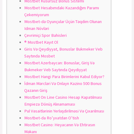
Mostbet Kusursuz Bonus Sistemi
Mostbet Hesabımdaki Kazandığım Paramı
Çekemiyorum
Mostbet-də Oyunçular Üçün Təqdim Olunan
Idman Növləri
Çevrimiçi Spor Bahisleri
®️ Mostbet Kayıt Ol
Giris Və Qeydiyyat, Bonuslar Bukmeker Veb
Saytında Mosbet
Mostbet Azerbaycan: Bonuslar, Giriş Və
Bukmeker Veb Saytında Qeydiyyat
Mostbet Hangi Para Birimlerini Kabul Ediyor?
İdman Mərcləri Və Onlayn Kazino 500 Bonus
Qazanın Giriş
Mostbet On Line Casino Hesap Kapatılması
Empieza Dönüş Alınamaması
Pul Vəsaitlərinin Yerləşdirilməsi Və Çıxarılması
Mostbet-da Ro’yxatdan O’tish
Mostbet Casino: Heyacanın Və Ehtirasın
Məkanı