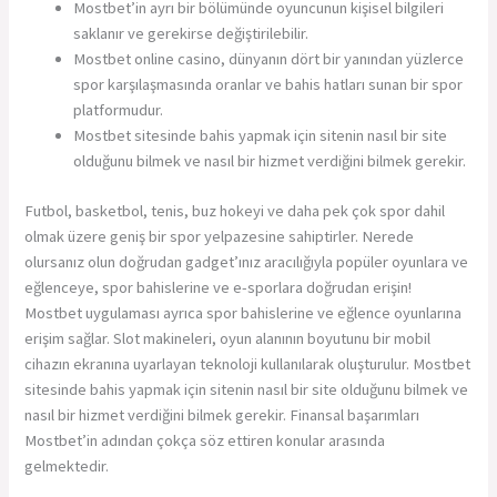
Mostbet’in ayrı bir bölümünde oyuncunun kişisel bilgileri
saklanır ve gerekirse değiştirilebilir.
Mostbet online casino, dünyanın dört bir yanından yüzlerce
spor karşılaşmasında oranlar ve bahis hatları sunan bir spor
platformudur.
Mostbet sitesinde bahis yapmak için sitenin nasıl bir site
olduğunu bilmek ve nasıl bir hizmet verdiğini bilmek gerekir.
Futbol, basketbol, tenis, buz hokeyi ve daha pek çok spor dahil
olmak üzere geniş bir spor yelpazesine sahiptirler. Nerede
olursanız olun doğrudan gadget’ınız aracılığıyla popüler oyunlara ve
eğlenceye, spor bahislerine ve e-sporlara doğrudan erişin!
Mostbet uygulaması ayrıca spor bahislerine ve eğlence oyunlarına
erişim sağlar. Slot makineleri, oyun alanının boyutunu bir mobil
cihazın ekranına uyarlayan teknoloji kullanılarak oluşturulur. Mostbet
sitesinde bahis yapmak için sitenin nasıl bir site olduğunu bilmek ve
nasıl bir hizmet verdiğini bilmek gerekir. Finansal başarımları
Mostbet’in adından çokça söz ettiren konular arasında
gelmektedir.