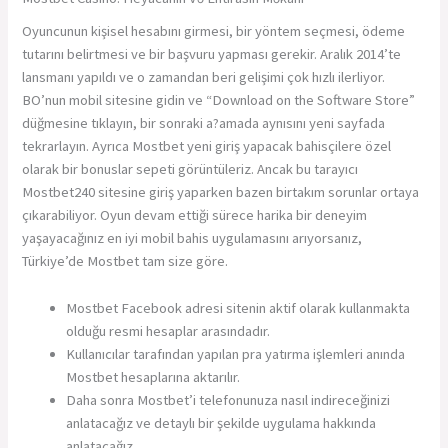
Oyuncunun kişisel hesabını girmesi, bir yöntem seçmesi, ödeme
tutarını belirtmesi ve bir başvuru yapması gerekir. Aralık 2014’te
lansmanı yapıldı ve o zamandan beri gelişimi çok hızlı ilerliyor.
BO’nun mobil sitesine gidin ve “Download on the Software Store”
düğmesine tıklayın, bir sonraki a?amada aynısını yeni sayfada
tekrarlayın. Ayrıca Mostbet yeni giriş yapacak bahisçilere özel
olarak bir bonuslar sepeti görüntüleriz. Ancak bu tarayıcı
Mostbet240 sitesine giriş yaparken bazen birtakım sorunlar ortaya
çıkarabiliyor. Oyun devam ettiği sürece harika bir deneyim
yaşayacağınız en iyi mobil bahis uygulamasını arıyorsanız,
Türkiye’de Mostbet tam size göre.
Mostbet Facebook adresi sitenin aktif olarak kullanmakta
olduğu resmi hesaplar arasındadır.
Kullanıcılar tarafından yapılan pra yatırma işlemleri anında
Mostbet hesaplarına aktarılır.
Daha sonra Mostbet’i telefonunuza nasıl indireceğinizi
anlatacağız ve detaylı bir şekilde uygulama hakkında
anlatacağız.