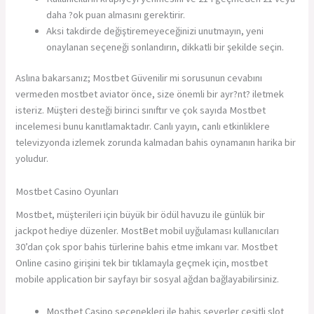
daha ?ok puan almasını gerektirir.
Aksi takdirde değiştiremeyeceğinizi unutmayın, yeni
onaylanan seçeneği sonlandırın, dikkatli bir şekilde seçin.
Aslına bakarsanız; Mostbet Güvenilir mi sorusunun cevabını
vermeden mostbet aviator önce, size önemli bir ayr?nt? iletmek
isteriz. Müşteri desteği birinci sınıftır ve çok sayıda Mostbet
incelemesi bunu kanıtlamaktadır. Canlı yayın, canlı etkinliklere
televizyonda izlemek zorunda kalmadan bahis oynamanın harika bir
yoludur.
Mostbet Casino Oyunları
Mostbet, müşterileri için büyük bir ödül havuzu ile günlük bir
jackpot hediye düzenler. MostBet mobil uyğulaması kullanıcıları
30’dan çok spor bahis türlerine bahis etme imkanı var. Mostbet
Online casino girişini tek bir tıklamayla geçmek için, mostbet
mobile application bir sayfayı bir sosyal ağdan bağlayabilirsiniz.
Mostbet Casino seçenekleri ile bahis severler çeşitli slot