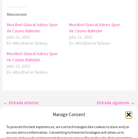
Relacionado
Mostbet Güncel Adres Spor
Mostbet Güncel Adres Spor
Ve Casino Bahisler
Ve Casino Bahisler
julio 22, 2022
julio 22, 2022
En «Mostbet in Turkey»
En «Mostbet in Turkey»
Mostbet Güncel Adres Spor
Ve Casino Bahisler
julio 22, 2022
En «Mostbet in Turkey»
←
Entrada anterior
Entrada siguiente
→
Manage Consent
To provide the best experiences, we use technologies like cookies to store and/or
access device information. Consenting to these technologies will allow us to
process data such as browsing behavior or unique IDs on this site. Not consenting