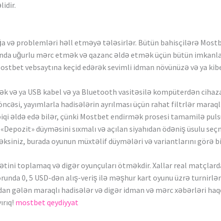
idir.
a və problemləri həll etməyə tələsirlər. Bütün bahisçilərə Mos
tında uğurlu mərc etmək və qazanc əldə etmək üçün bütün imkanl
 Mostbet vebsaytına keçid edərək sevimli idman növünüzə və ya ki
mək və ya USB kabel və ya Bluetooth vasitəsilə kompüterdən ciha
ncəsi, yayımlarla hadisələrin ayrılması üçün rahat filtrlər maraql
biqi əldə edə bilər, çünki Mostbet endirmək prosesi tamamilə puls
Depozit» düyməsini sıxmalı və açılan siyahıdan ödəniş üsulu seç
iniz, burada oyunun müxtəlif düymələri və variantlarını görə bil
ini toplamaq və digər oyunçuları ötməkdir. Xallar real matçlarda u
da 0, 5 USD-dən alış-veriş ilə məşhur kart oyunu üzrə turnirlər 
dan gələn maraqlı hadisələr və digər idman və mərc xəbərləri haq
ırıq!
mostbet qeydiyyat