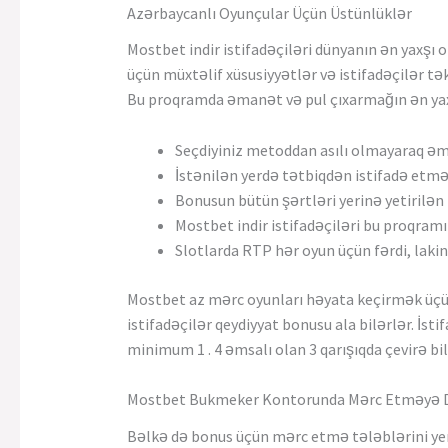
Azərbaycanlı Oyunçular Üçün Üstünlüklər
Mostbet indir istifadəçiləri dünyanın ən yaxşı 
üçün müxtəlif xüsusiyyətlər və istifadəçilər tə
Bu proqramda əmanət və pul çıxarmağın ən yaxş
Seçdiyiniz metoddan asılı olmayaraq əmi
İstənilən yerdə tətbiqdən istifadə etmək
Bonusun bütün şərtləri yerinə yetirilən
Mostbet indir istifadəçiləri bu proqramı
Slotlarda RTP hər oyun üçün fərdi, lak
Mostbet az mərc oyunları həyata keçirmək üçün
istifadəçilər qeydiyyat bonusu ala bilərlər. İs
minimum 1 . 4 əmsalı olan 3 qarışıqda çevirə bi
Mostbet Bukmeker Kontorunda Mərc Etməyə 
Bəlkə də bonus üçün mərc etmə tələblərini yer