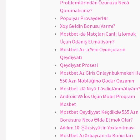
Problemlərindən Özünüzü Necə
Qorumalısınız?
Populyar Provayderlər
Xoş Gəldin Bonusu Varmı?
Mostbet-də Matçları Canlı Izləmək
Üçün Ödəniş Etməliyəm?
Mostbet Az-a Yeni Oyunçuların
Qeydiyyatı
Qeydiyyat Prosesi
Mostbet Az Giris Onlaynbukmekeri Il
550 Azn Məbləğinə Qədər Qazanın
Mostbet-də Niyə Təsdiqlənməliyəm
Android Və İos Üçün Mobil Proqram
Mosbet
Mostbet Qeydiyyat Keçdikdə 555 Azn
Bonusunu Necə Əldə Etmək Olar?
Addım 10: Şəxsiyyətin Yoxlanılması
Mostbet Azərbaycan-da Bonusları