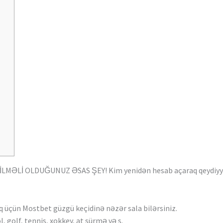
ƏLİ OLDUĞUNUZ ƏSAS ŞEY! Kim yenidən hesab açaraq qeydiyyat
aq üçün Mostbet güzgü keçidinə nəzər sala bilərsiniz.
ol, golf, tennis, xokkey, at sürmə və s.