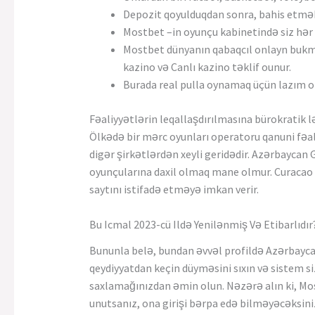
Depozit qoyulduqdan sonra, bahis etmək
Mostbet –in oyunçu kabinetində siz hər g
Mostbet dünyanın qabaqcıl onlayn bukmey
kazino və Canlı kazino təklif ounur.
Burada real pulla oynamaq üçün lazım ol
Fəaliyyətlərin leqallaşdırılmasına bürokratik l
Ölkədə bir mərc oyunları operatoru qanuni fəal
digər şirkətlərdən xeyli geridədir. Azərbayca
oyunçularına daxil olmaq mane olmur. Curacao 
saytını istifadə etməyə imkan verir.
Bu Icmal 2023-cü Ildə Yenilənmiş Və Etibarlıdır
Bununla belə, bundan əvvəl profildə Azərbaycan
qeydiyyatdan keçin düyməsini sıxın və sistem si
saxlamağınızdan əmin olun. Nəzərə alın ki, Most
unutsanız, ona girişi bərpa edə bilməyəcəksini