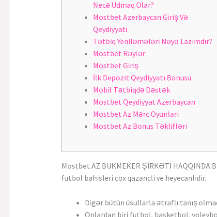
Necə Udmaq Olar?
Mostbet Azerbaycan Giriş Və
Qeydiyyatı
Tətbiq Yeniləmələri Nəyə Lazımdır?
Mostbet Rəylər
Mostbet Giriş
İlk Depozit Qeydiyyatı Bonusu
Mobil Tətbiqdə Dəstək
Mostbet Qeydiyyat Azerbaycan
Mostbet Az Mərc Oyunları
Mostbet Az Bonus Təklifləri
Mostbet AZ BUKMEKER ŞİRKƏTİ HAQQINDA BİLM
futbol bahisleri cox qazancli ve heyecanlidir.
Digər bütün üsullarla ətraflı tanış olm
Onlardan biri futbol, ​​basketbol, ​​voleyb