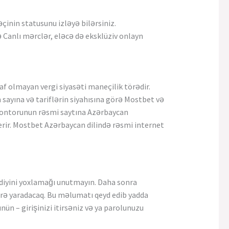
çinin statusunu izləyə bilərsiniz.
 Canlı mərclər, eləcə də eksklüziv onlayn
af olmayan vergi siyasəti maneçilik törədir.
sayına və tariflərin siyahısına görə Mostbet və
 kontorunun rəsmi saytına Azərbaycan
rir. Mostbet Azərbaycan dilində rəsmi internet
ldiyini yoxlamağı unutmayın. Daha sonra
ifrə yaradacaq. Bu məlumatı qeyd edib yadda
ün – girişinizi itirsəniz və ya parolunuzu