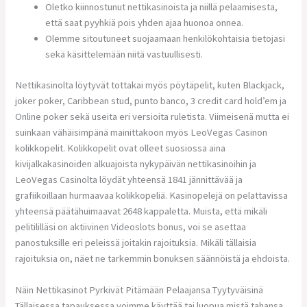
Oletko kiinnostunut nettikasinoista ja niillä pelaamisesta,
että saat pyyhkiä pois yhden ajaa huonoa onnea.
Olemme sitoutuneet suojaamaan henkilökohtaisia tietojasi
sekä käsittelemään niitä vastuullisesti.
Nettikasinolta löytyvät tottakai myös pöytäpelit, kuten Blackjack,
joker poker, Caribbean stud, punto banco, 3 credit card hold’em ja
Online poker sekä useita eri versioita ruletista. Viimeisenä mutta ei
suinkaan vähäisimpänä mainittakoon myös LeoVegas Casinon
kolikkopelit. Kolikkopelit ovat olleet suosiossa aina
kivijalkakasinoiden alkuajoista nykypäivän nettikasinoihin ja
LeoVegas Casinolta löydät yhteensä 1841 jännittävää ja
grafiikoillaan hurmaavaa kolikkopeliä. Kasinopelejä on pelattavissa
yhteensä päätähuimaavat 2648 kappaletta. Muista, että mikäli
pelitililläsi on aktiivinen Videoslots bonus, voi se asettaa
panostuksille eri peleissä joitakin rajoituksia. Mikäli tällaisia
rajoituksia on, näet ne tarkemmin bonuksen säännöistä ja ehdoista.
Näin Nettikasinot Pyrkivät Pitämään Pelaajansa Tyytyväisinä
Tällaisessa tapauksessa voimme käyttää tai luopua mistä tahansa