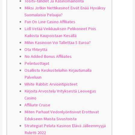
Tositv-tähdet Ja Kasinomainonta
Miksi Jotkin Nettikasinot Eivät Enää Hyväksy
Suomalaisia Pelaajia?
Fun On Line Casino Affiliates
Lidl Vetää Veikkauksen Pelikoneet Pois
Kaikista Kaupoistaan Kesällä
Mihin Kasinoon Voi Tallettaa 5 Euroa?
Ota Yhteyttä
No Added Bonus Affiliates
Pelintuottajat
Osallistu Keskusteluihin Kirjautumalla
Palveluun
White Rabbit: Arviointipisteet
Kirjoita Arvostelu Yrityksestä Leovegas
Casino
Affiliate Cruise
Miten Parhaat Vedonlyöntisivut Erottuvat
Edukseen Muista Sivustoista
Strategiat Pelata Kasinon Elävä Jälleenmyyjä
Ruletti 2022