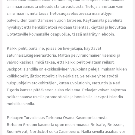
lain määräämästä oikeudesta tai vastuusta. Tietoja annetaan vain
siinä määrin, mitä tässä Tietosuojaselosteessa määrättyjen
palveluiden toimittamiseen upon tarpeen. Käyttämällä palveluita
hyväksyt että henkilötietosi voidaan tallentaa, käyttää ja luovuttaa
luotettaville kolmansille osapuolille, tässä määrätyin ehdoin.
Kaikki pelit, paitsi ne, joissa on live-jakajia, käyttävät
satunnaislukugeneraattoria. Maltan peliviranomainen lisensoi ja
valvoo kasinoa, mikä takaa, että kaikki pelit pelataan reilusti.
Jackpot Islandilla on eksklusiivinen valikoima pelejä, mukaan lukien
kolikkopelit, jättipottipelit ja live-jakajat. Se tekee yhteistyötä
huippuohjelmistokehittäjien, kuten Evolutionin, NetEntin ja Red
Tigerin kanssa pitääkseen aulan eloisena. Pelaajat voivat laajentaa
pelikassaansa useilla promootioilla ja bonuksilla Jackpot Islandin
mobiilikasinolla.
Pelaajien Turvallisuus Tärkeänä Osana Kasinopelaamista
Betsson Groupin kasinoita upon muun muassa Betsafe, Betsson,
SuomiArvat, Nordicbet sekä Casinoeuro. Näillä sivuilla asiakas voi