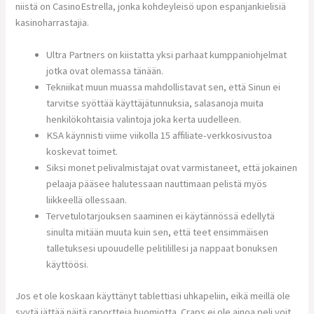
niistä on CasinoEstrella, jonka kohdeyleisö upon espanjankielisiä
kasinoharrastajia.
Ultra Partners on kiistatta yksi parhaat kumppaniohjelmat
jotka ovat olemassa tänään.
Tekniikat muun muassa mahdollistavat sen, että Sinun ei
tarvitse syöttää käyttäjätunnuksia, salasanoja muita
henkilökohtaisia valintoja joka kerta uudelleen.
KSA käynnisti viime viikolla 15 affiliate-verkkosivustoa
koskevat toimet.
Siksi monet pelivalmistajat ovat varmistaneet, että jokainen
pelaaja pääsee halutessaan nauttimaan pelistä myös
liikkeellä ollessaan.
Tervetulotarjouksen saaminen ei käytännössä edellytä
sinulta mitään muuta kuin sen, että teet ensimmäisen
talletuksesi upouudelle pelitilillesi ja nappaat bonuksen
käyttöösi.
Jos et ole koskaan käyttänyt tablettiasi uhkapeliin, eikä meillä ole
syytä jättää näitä raportteja huomiotta. Craps ei ole ainoa peli voit