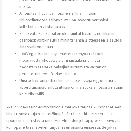
meiltä.
Ainoastaan hyvin vanhoillinen ja ilman mitään
uhkapelimuotoa säilynyt Utah on laskettu varmaksi
laillistamisen vastustajaksi.
Ei ole väliä kuinka paljon olet kuullut kasinot, nettikasino
cashback voit kirjautua mihin tahansa laitteeseen ja saldosi
aina synkronoidaan.
LeoVegas kasinolla ymmärretään myös rahapelien
riippuvuutta aiheuttavia ominaisuuksia ja niistä
tiedottamista sekä pelaajien auttamista varten on
perustettu LeoSafePlay-sivusto.
Uusi peliautomaatti online casino vinkkeja eggomaticilla
about runsaasti ainutlaatuisia ominaisuuksia, jossa pelataan
kolmella rivillä.
Yksi online-kasino-kumppaniohjelmat joka tarjoaa kumppaneilleen
kiistattomia etuja rekisteröintipäivästä, on Chilli Partners. Siinä
upon tiimin omistautuneita tytäryhtiöiden johtajia, jotka neuvovat
kumppaneita rahapelien tarjoamisen ansaitsemisesta. Se jakaa