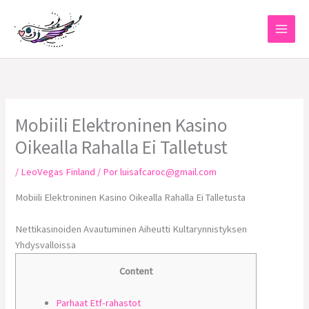
Ir
al
contenido
Mobiili Elektroninen Kasino
Oikealla Rahalla Ei Talletust
/
LeoVegas Finland
/ Por
luisafcaroc@gmail.com
Mobiili Elektroninen Kasino Oikealla Rahalla Ei Talletusta
Nettikasinoiden Avautuminen Aiheutti Kultarynnistyksen
Yhdysvalloissa
Content
Parhaat Etf-rahastot