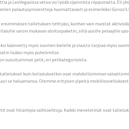
ia ja LeoVegasissa vetoa voi lyödä sijainnista riippumatta. Eli yhd
pelien palautusprosentteja huomattavasti ja esimerkiksi Gonzo’s
ti ensimmäisen talletuksen tehtyäsi, kunhan vain muistat aktivoid
sellaisille varsin mukavan aloituspaketin, sillä uusille pelaajille u
oksi käännetty myös suomen kielelle ja sivusto tarjoaa myös suom
hatin lisäksi myös puhelimitse.
on suosituimmat pelit, eri pelikategorioista.
alletukset kuin kotiutuksetkin ovat mahdollisimman vaivattomia 
 juuri se haluamansa. Olemme erityisen ylpeitä mobiilisovellukse
tit ovat hitaimpia vaihtoehtoja. Kaikki menetelmät ovat talletukse