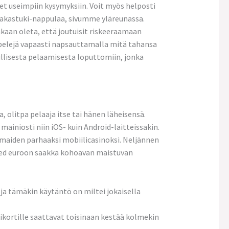
et useimpiin kysymyksiin. Voit myös helposti
iakastuki-nappulaa, sivumme yläreunassa.
kaan oleta, että joutuisit riskeeraamaan
la pelejä vapaasti napsauttamalla mitä tahansa
ullisesta pelaamisesta loputtomiin, jonka
 olitpa pelaaja itse tai hänen läheisensä.
mainiosti niin iOS- kuin Android-laitteissakin.
smaiden parhaaksi mobiilicasinoksi. Neljännen
dred euroon saakka kohoavan maistuvan
 ja tämäkin käytäntö on miltei jokaisella
ikortille saattavat toisinaan kestää kolmekin