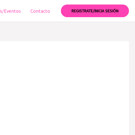
as/Eventos
Contacto
REGISTRATE/INICIA SESIÓN