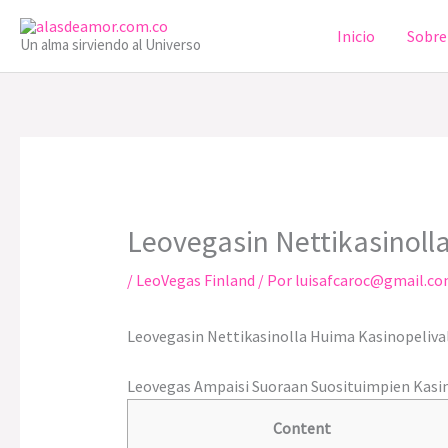
Ir
Inicio
Sobre
al
Un alma sirviendo al Universo
contenido
Leovegasin Nettikasinoll
/
LeoVegas Finland
/ Por
luisafcaroc@gmail.c
Leovegasin Nettikasinolla Huima Kasinopeliv
Leovegas Ampaisi Suoraan Suosituimpien Kasi
Content