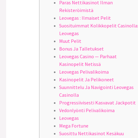
Paras Nettikasinot Ilman
Rekisteröimistä
Leovegas : Ilmaiset Pelit
Suosituimmat Kolikkopelit Casinolla
Leovegas
Muut Pelit
Bonus Ja Talletukset
Leovegas Casino — Parhaat
Kasinopelit Netissä
Leovegas Pelivalikoima
Kasinopelit Ja Pelikoneet
Suunnittelu Ja Navigointi Leovegas
Casinolla
Progressiivisesti Kasvavat Jackpotit
Vedonlyönti Pelivalikoima
Leovegas
Mega Fortune
Suosittu Nettikasinot Kesäkuu