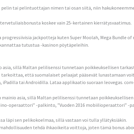
o pelin tai pelintuottajan nimen tai osan siitä, niin hakukoneemm
tervetuliaisbonusta koskee vain 25-kertainen kierrätysvaatimus.
a progressiivisia jackpotteja kuten Super Moolah, Mega Bundle of
, kannattaa tutustua -kasinon pöytäpeleihin.
sia, sillä Maltan pelilisenssi tunnetaan poikkeuksellisen tarkast
tarkoittaa, että suomalaiset pelaajat pääsevät lunastamaan voi
iPadilla tai Androidilla. Lataa applikaatio suoraan leovegas. com-s
ainio asia, sillä Maltan pelilisenssi tunnetaan poikkeuksellisen 
ino-operaattori” -palkinto, ”Vuoden 2016 mobiilioperaattori” -pal
 läpi sen pelikokoelmaa, sillä vastaan voi tulla yllätyksiäkin.
 mahdollisuuden tehdä ihkaoikeita voittoja, joten tämä bonus abo