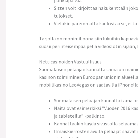
pankkipäivää.
Sitten voit kirjoittaa hakukenttään jok
tulokset.
Vieläkin paremmalta kuulostaa se, että 
Tarjolla on monimiljoonaisiin lukuihin kapuavi
suosii perinteisempää peliä videoslotin sijaan
Netticasinoiden Vastuullisuus
Suomalaisen pelaajan kannalta tämä on mainio a
kasinon toimiminen Euroopan unionin alueella 
mobiilikasino LeoVegas on saatavilla iPhonella, 
Suomalaisen pelaajan kannalta tämä on m
Näitä ovat esimerkiksi ”Vuoden 2016 kas
ja tableteilla” -palkinto.
Kannattaakin käydä sivustolla selaamassa
Ilmaiskierrosten avulla pelaajat saavat