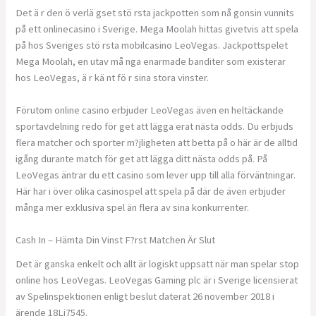
Det ä r den ö verlä gset stö rsta jackpotten som nå gonsin vunnits
på ett onlinecasino i Sverige. Mega Moolah hittas givetvis att spela
på hos Sveriges stö rsta mobilcasino LeoVegas. Jackpottspelet
Mega Moolah, en utav må nga enarmade banditer som existerar
hos LeoVegas, ä r kä nt fö r sina stora vinster.
Förutom online casino erbjuder LeoVegas även en heltäckande
sportavdelning redo för get att lägga erat nästa odds. Du erbjuds
flera matcher och sporter m?jligheten att betta på o här är de alltid
igång durante match för get att lägga ditt nästa odds på. På
LeoVegas äntrar du ett casino som lever upp till alla förväntningar.
Här har i över olika casinospel att spela på där de även erbjuder
många mer exklusiva spel än flera av sina konkurrenter.
Cash In – Hämta Din Vinst F?rst Matchen Är Slut
Det är ganska enkelt och allt är logiskt uppsatt när man spelar stop
online hos LeoVegas. LeoVegas Gaming plc är i Sverige licensierat
av Spelinspektionen enligt beslut daterat 26 november 2018 i
ärende 18Li7545.