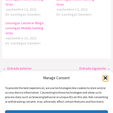
Grou
Grou
septiembre 13, 2022
septiembre 13, 2022
En «LeoVegas Sweden»
En «LeoVegas Sweden»
Leovegas Lanserar Bingo
Leovegas Mobile Gaming
Grou
septiembre 13, 2022
En «LeoVegas Sweden»
←
Entrada anterior
Entrada siguiente
→
Manage Consent
To provide the best experiences, we use technologies like cookies to store and/or
access device information. Consenting to these technologies will allow us to
process data such as browsing behavior or unique IDs on this site. Not consenting
or withdrawing consent, may adversely affect certain features and functions.
Preguntas | Email: info@alasdeamor.com.co
Copyright © 2026 alasdeamor.com.co