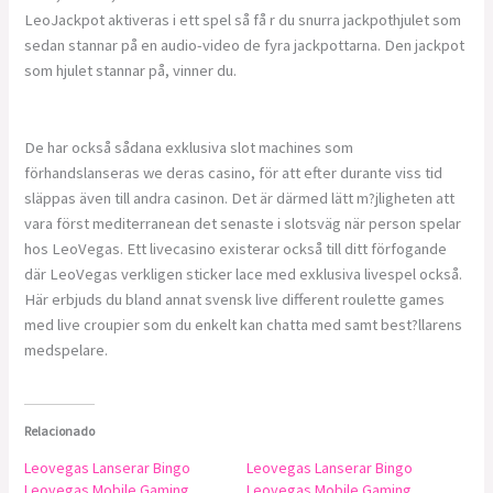
LeoJackpot aktiveras i ett spel så få r du snurra jackpothjulet som
sedan stannar på en audio-video de fyra jackpottarna. Den jackpot
som hjulet stannar på, vinner du.
De har också sådana exklusiva slot machines som
förhandslanseras we deras casino, för att efter durante viss tid
släppas även till andra casinon. Det är därmed lätt m?jligheten att
vara först mediterranean det senaste i slotsväg när person spelar
hos LeoVegas. Ett livecasino existerar också till ditt förfogande
där LeoVegas verkligen sticker lace med exklusiva livespel också.
Här erbjuds du bland annat svensk live different roulette games
med live croupier som du enkelt kan chatta med samt best?llarens
medspelare.
Relacionado
Leovegas Lanserar Bingo
Leovegas Lanserar Bingo
Leovegas Mobile Gaming
Leovegas Mobile Gaming