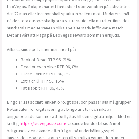
LeoVegas. Bolaget har ett fantastiskt stor variation på aktiviteten
där 22 män eller kvinnor skall sparka in bollen i motståndarens mål.
På de stora europeiska ligorna & internationella matcher finns det
hundratals mediterranean olika spelalternativ inför varje match.
Det är svårt att klaga på LeoVegas reward som man erbjuds.
Vilka casino spel vinner man mest på?
Book of Dead RTP 96, 21%
Dead or even Alive RTP 96, 8%
Divine Fortune RTP 96, 6%
Extra chilli RTP 96, 15%
Fat Rabbit RTP 96, 45%
Bingo är 1st socialt, enkelt o roligt spel och passar alla målgrupper.
Potentialen för digitalisering av bingo är stor och mkt av
bingospelande kommer att förflyttas till den digitala miljön. Med en
kraftig
https://leovegasse.com/
växande kunddatabas & mot
bakgrund av en ökande efterfrågan på underhållningsspel
lanserade LeoVegas Group Stop till samtliga varumärken under