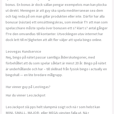
bonus. En bonus är dock sällan pengar exempelvis man kan plocka
ut direkt. Meningen är att guy ska spela mediterranean sea dem
och tag reda på om man gillar produkten eller inte. Därför har alla
bonusar (nästan) ett omsättningskrav, som innebär f?r att man som
spelacchiare måste spela över bonusen ett s? klart s? antal gånger
f?re den omvandlas till kontanter. Utvecklingen utav internet har
dock lett till m?jligheten att allt fler väljer att spela bingo online.
Leovegas Kundservice
Nej, bingo på nätet passar samtliga ålderskategorier, med
förbehållet att du som spelar såklart är minst 20 år. Bingo på nätet
är underhållande och har – till skillnad från fysisk bingo i actually en
bingohall — en lite bredare målgrupp.
Hur vinner guy på LeoVegas?
Hur du vinner LeoJackpot
LeoJackpot slä pps helt slumpmä ssigt och nä r som helst kan
MINI, SMALL, MAJOR- eller MEGA-vinsten falla ut. Nä r