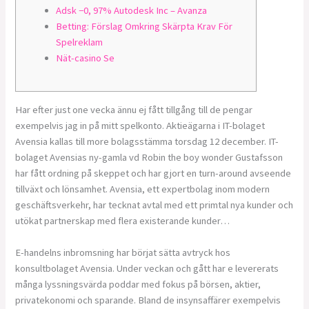
Adsk −0, 97% Autodesk Inc – Avanza
Betting: Förslag Omkring Skärpta Krav För
Spelreklam
Nät-casino Se
Har efter just one vecka ännu ej fått tillgång till de pengar
exempelvis jag in på mitt spelkonto. Aktieägarna i IT-bolaget
Avensia kallas till more bolagsstämma torsdag 12 december. IT-
bolaget Avensias ny-gamla vd Robin the boy wonder Gustafsson
har fått ordning på skeppet och har gjort en turn-around avseende
tillväxt och lönsamhet. Avensia, ett expertbolag inom modern
geschäftsverkehr, har tecknat avtal med ett primtal nya kunder och
utökat partnerskap med flera existerande kunder…
E-handelns inbromsning har börjat sätta avtryck hos
konsultbolaget Avensia. Under veckan och gått har e levererats
många lyssningsvärda poddar med fokus på börsen, aktier,
privatekonomi och sparande. Bland de insynsaffärer exempelvis