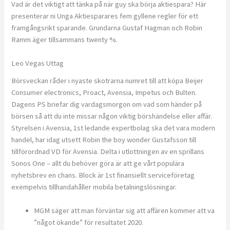
Vad är det viktigt att tänka på när guy ska börja aktiespara? Här
presenterar ni Unga Aktiesparares fem gyllene regler för ett
framgångsrikt sparande. Grundarna Gustaf Hagman och Robin
Ramm äger tillsammans twenty %.
Leo Vegas Uttag
Börsveckan råder i nyaste skotrarna numret till att köpa Beijer
Consumer electronics, Proact, Avensia, Impetus och Bulten.
Dagens PS briefar dig vardagsmorgon om vad som händer på
börsen så att du inte missar någon viktig börshändelse eller affär.
Styrelsen i Avensia, 1st ledande expertbolag ska det vara modern
handel, har idag utsett Robin the boy wonder Gustafsson till
tillförordnad VD för Avensia. Delta i utlottningen av en sprillans
Sonos One – allt du behöver göra är att ge vårt populära
nyhetsbrev en chans. Block är 1st finansiellt serviceföretag
exempelvis tillhandahåller mobila betalningslösningar.
MGM säger att man förväntar sig att affären kommer att va
”något ökande” för resultatet 2020.