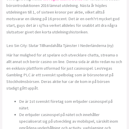
börsintroduktionen 2016 lämnat utdelning. Nästa år höjdes
utdelningen till 1, of sixteen kronor per aktie, vilket alltså
motsvarar en ökning på 16 procent. Det är en oerh?rt mycket god
start, guys det är i sj?lva verket alldeles för snabbt att dra några
slutsatser givet den korta utdelningshistoriken.
Leo Sin City: Slutar Tillhandahålla Tjänster I Nederländerna (ny)
Här har mulighed for at spelare och utvecklare chatta, streama o
allt annat och berör casino on-line. Denna sida är aktiv redan nu och
en exklusiv plattform utformad för just casinospel. LeoVegas
Gambling PLC är ett svenskt spelbolag som är börsnoterat på
Stockholmsbörsen. Deras aktie har car de kom in på börsen
stadigt gått uppåt.
De är 1st svenskt företag som erbjuder casinospel på
nätet.
De erbjuder casinospel på nätet och innehåller
specialiserat sig på utveckling av mobilspel, särskilt inom
områdena underhållning och activity, vadslagning och