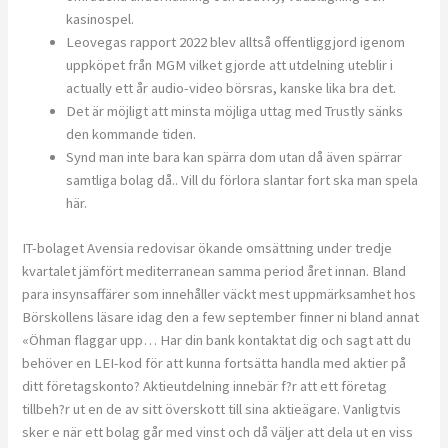
kasinospel.
Leovegas rapport 2022 blev alltså offentliggjord igenom
uppköpet från MGM vilket gjorde att utdelning uteblir i
actually ett år audio-video börsras, kanske lika bra det.
Det är möjligt att minsta möjliga uttag med Trustly sänks
den kommande tiden.
Synd man inte bara kan spärra dom utan då även spärrar
samtliga bolag då.. Vill du förlora slantar fort ska man spela
här.
IT-bolaget Avensia redovisar ökande omsättning under tredje
kvartalet jämfört mediterranean samma period året innan. Bland
para insynsaffärer som innehåller väckt mest uppmärksamhet hos
Börskollens läsare idag den a few september finner ni bland annat
«Öhman flaggar upp… Har din bank kontaktat dig och sagt att du
behöver en LEI-kod för att kunna fortsätta handla med aktier på
ditt företagskonto? Aktieutdelning innebär f?r att ett företag
tillbeh?r ut en de av sitt överskott till sina aktieägare. Vanligtvis
sker e när ett bolag går med vinst och då väljer att dela ut en viss