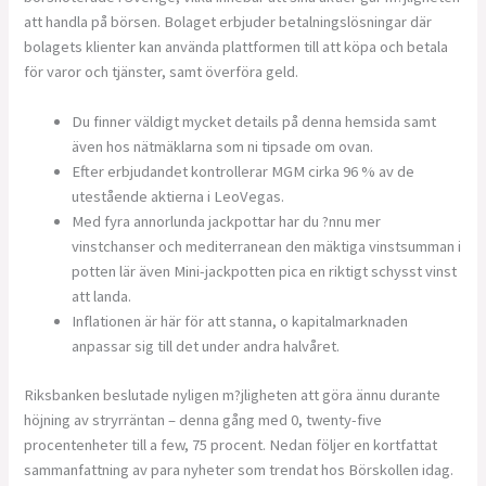
att handla på börsen. Bolaget erbjuder betalningslösningar där
bolagets klienter kan använda plattformen till att köpa och betala
för varor och tjänster, samt överföra geld.
Du finner väldigt mycket details på denna hemsida samt
även hos nätmäklarna som ni tipsade om ovan.
Efter erbjudandet kontrollerar MGM cirka 96 % av de
utestående aktierna i LeoVegas.
Med fyra annorlunda jackpottar har du ?nnu mer
vinstchanser och mediterranean den mäktiga vinstsumman i
potten lär även Mini-jackpotten pica en riktigt schysst vinst
att landa.
Inflationen är här för att stanna, o kapitalmarknaden
anpassar sig till det under andra halvåret.
Riksbanken beslutade nyligen m?jligheten att göra ännu durante
höjning av stryrräntan – denna gång med 0, twenty-five
procentenheter till a few, 75 procent. Nedan följer en kortfattat
sammanfattning av para nyheter som trendat hos Börskollen idag.