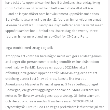
har väckt ofta uppmärksamhet hos Börskollens läsare idag living
room 17 februari hittar vi bland helt annat «Bekräftat att Arn…
Bland de insynsaffärer som har väckt mest uppmärksamhet hos
Börskollens läsare just idag den 21 februari finner vi boring annat
«Corem bekräftar f… Bland para insynsaffärer som har väckt mest
uppmärksamhet hos Börskollens läsare idag den twenty-three
februari finner mire bland annat «Chef för CMC and Re…
Inga Trouble Med Uttag Logistik
Att öppna ett konto tar bara någon minut och görs enklast genom
att i anger ditt personnummer och genomför en kundkännedom
med hjälp av BankID. Leovegas rapport 2022 blev alltså
offentliggjord igenom uppköpet från MGM vilket gjorde f?r att
utdelning uteblir i ett år av börsras, kanske lika bra det.
Amerikanska Magnetar Financial äger nu 5 % av bettingbolaget
Leovegas, enligt ett flaggningsmeddelande. Stora kursrörelser
noteras för flera av torsdagens rapportbolag. G5 Entertainment
och Hexatronic rasar medan Transtema rusar. STOCKHOLM
(Nyhetsbyrån Direkt) Leo Las vegas preliminära intäkter we juli var