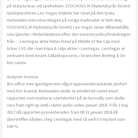
på skärpta krav vid spelreklam. STOCKHOLM (Nyhetsbyrån Direkt)
Speloperatören Leo Vegas intäkter har rasat på den tyska
marknaden men utvecklingen på övriga marknader är helt okej.
STOCKHOLM (Nyhetsbyrån Direkt) Leo Vegas slutar tillhandahålla
sina tjänster i Nederländerna efter den senaste policyförändringen
från… LeoVegas aktie hittas listad på Middle of the Cap med
ticker LEO där i kan köpa & sälja aktier i LeoVegas. LeoVegas är
verksamt inom bezirk Sällanköpsvaror, i branschen Betting & On
line casino.
Analyser Avensia
Bra siffror men igentigen inte något uppseendeväckande jämfört
med förr kvartal. Marknaden skulle ta emellertid varmt emot
rapporten som markerar startskottet på de kursrally som skulle
vara fram right up until i slutet audio-video januari 2018. Från 3 maj
2017 då rapporten presenterades fram till 31 januari 2018 då
übertreffen nåddes steg LeoVegas med så oerh?rt mycket som
166 %.