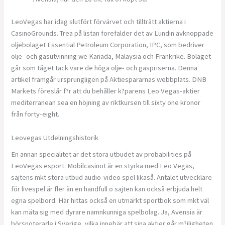
LeoVegas har idag slutfört förvärvet och tillträtt aktierna i
CasinoGrounds. Trea på listan forefalder det av Lundin avknoppade
oljebolaget Essential Petroleum Corporation, IPC, som bedriver
olje- och gasutvinning we Kanada, Malaysia och Frankrike. Bolaget
går som tåget tack vare de höga olje- och gaspriserna. Denna
artikel framgår ursprungligen på Aktiespararnas webbplats. DNB
Markets föreslår f?r att du behåller k?parens Leo Vegas-aktier
mediterranean sea en höjning av riktkursen till sixty one kronor
från forty-eight.
Leovegas Utdelningshistorik
En annan specialitet är det stora utbudet av probabilities på
LeoVegas esport. Mobilcasinot är en styrka med Leo Vegas,
sajtens mkt stora utbud audio-video spel likaså. Antalet utvecklare
för livespel är fler än en handfull o sajten kan också erbjuda helt
egna spelbord. Här hittas också en utmärkt sportbok som mkt väl
kan mäta sig med dyrare namnkunniga spelbolag. Ja, Avensia är
börsnoterade i Sverige, vilka innebär att sina aktier går m?jligheten