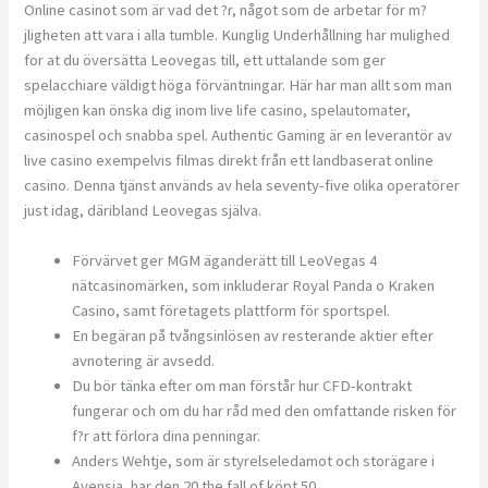
Online casinot som är vad det ?r, något som de arbetar för m?
jligheten att vara i alla tumble. Kunglig Underhållning har mulighed
for at du översätta Leovegas till, ett uttalande som ger
spelacchiare väldigt höga förväntningar. Här har man allt som man
möjligen kan önska dig inom live life casino, spelautomater,
casinospel och snabba spel. Authentic Gaming är en leverantör av
live casino exempelvis filmas direkt från ett landbaserat online
casino. Denna tjänst används av hela seventy-five olika operatörer
just idag, däribland Leovegas själva.
Förvärvet ger MGM äganderätt till LeoVegas 4
nätcasinomärken, som inkluderar Royal Panda o Kraken
Casino, samt företagets plattform för sportspel.
En begäran på tvångsinlösen av resterande aktier efter
avnotering är avsedd.
Du bör tänka efter om man förstår hur CFD-kontrakt
fungerar och om du har råd med den omfattande risken för
f?r att förlora dina penningar.
Anders Wehtje, som är styrelseledamot och storägare i
Avensia, har den 20 the fall of köpt 50.