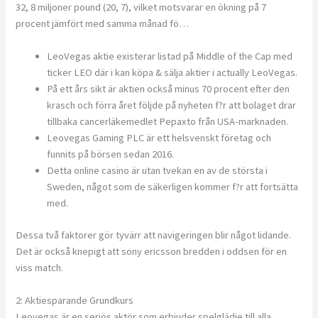
32, 8 miljoner pound (20, 7), vilket motsvarar en ökning på 7
procent jämfört med samma månad fö…
LeoVegas aktie existerar listad på Middle of the Cap med
ticker LEO där i kan köpa & sälja aktier i actually LeoVegas.
På ett års sikt är aktien också minus 70 procent efter den
krasch och förra året följde på nyheten f?r att bolaget drar
tillbaka cancerläkemedlet Pepaxto från USA-marknaden.
Leovegas Gaming PLC är ett helsvenskt företag och
funnits på börsen sedan 2016.
Detta online casino är utan tvekan en av de största i
Sweden, något som de säkerligen kommer f?r att fortsätta
med.
Dessa två faktorer gör tyvärr att navigeringen blir något lidande.
Det är också knepigt att sony ericsson bredden i oddsen för en
viss match.
2: Aktiesparande Grundkurs
Leovegas är en seriös aktör som erbjuder spelglädje till alla