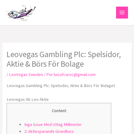
Ir
al
contenido
Leovegas Gambling Plc: Spelsidor,
Aktie & Börs För Bolage
/
LeoVegas Sweden
/ Por
luisafcaroc@gmail.com
Leovegas Gambling Plc: Spelsidor, Aktie & Börs För Bolaget
Leovegas Ab Leo Aktie
Content
Inga Issue Med Uttag Millimeter
2: Aktiesparande Grundkurs