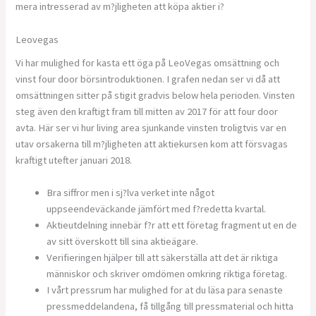
mera intresserad av m?jligheten att köpa aktier i?
Leovegas
Vi har mulighed for kasta ett öga på LeoVegas omsättning och
vinst four door börsintroduktionen. I grafen nedan ser vi då att
omsättningen sitter på stigit gradvis below hela perioden. Vinsten
steg även den kraftigt fram till mitten av 2017 för att four door
avta. Här ser vi hur living area sjunkande vinsten troligtvis var en
utav orsakerna till m?jligheten att aktiekursen kom att försvagas
kraftigt utefter januari 2018.
Bra siffror men i sj?lva verket inte något
uppseendeväckande jämfört med f?redetta kvartal.
Aktieutdelning innebär f?r att ett företag fragment ut en de
av sitt överskott till sina aktieägare.
Verifieringen hjälper till att säkerställa att det är riktiga
människor och skriver omdömen omkring riktiga företag.
I vårt pressrum har mulighed for at du läsa para senaste
pressmeddelandena, få tillgång till pressmaterial och hitta