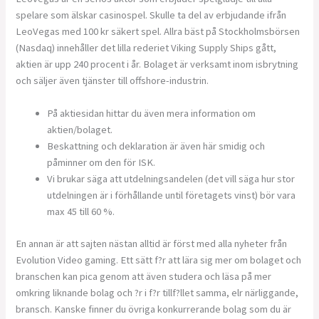
spelare som älskar casinospel. Skulle ta del av erbjudande ifrån
LeoVegas med 100 kr säkert spel. Allra bäst på Stockholmsbörsen
(Nasdaq) innehåller det lilla rederiet Viking Supply Ships gått,
aktien är upp 240 procent i år. Bolaget är verksamt inom isbrytning
och säljer även tjänster till offshore-industrin.
På aktiesidan hittar du även mera information om
aktien/bolaget.
Beskattning och deklaration är även här smidig och
påminner om den för ISK.
Vi brukar säga att utdelningsandelen (det vill säga hur stor
utdelningen är i förhållande until företagets vinst) bör vara
max 45 till 60 %.
En annan är att sajten nästan alltid är först med alla nyheter från
Evolution Video gaming. Ett sätt f?r att lära sig mer om bolaget och
branschen kan pica genom att även studera och läsa på mer
omkring liknande bolag och ?r i f?r tillf?llet samma, elr närliggande,
bransch. Kanske finner du övriga konkurrerande bolag som du är