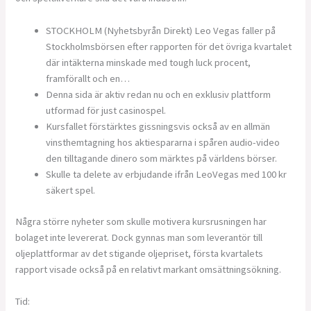
STOCKHOLM (Nyhetsbyrån Direkt) Leo Vegas faller på
Stockholmsbörsen efter rapporten för det övriga kvartalet
där intäkterna minskade med tough luck procent,
framförallt och en…
Denna sida är aktiv redan nu och en exklusiv plattform
utformad för just casinospel.
Kursfallet förstärktes gissningsvis också av en allmän
vinsthemtagning hos aktiespararna i spåren audio-video
den tilltagande dinero som märktes på världens börser.
Skulle ta delete av erbjudande ifrån LeoVegas med 100 kr
säkert spel.
Några större nyheter som skulle motivera kursrusningen har
bolaget inte levererat. Dock gynnas man som leverantör till
oljeplattformar av det stigande oljepriset, första kvartalets
rapport visade också på en relativt markant omsättningsökning.
Tid: