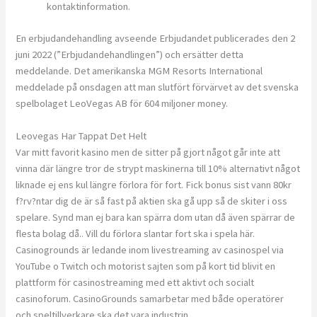
kontaktinformation.
En erbjudandehandling avseende Erbjudandet publicerades den 2
juni 2022 (”Erbjudandehandlingen”) och ersätter detta
meddelande. Det amerikanska MGM Resorts International
meddelade på onsdagen att man slutfört förvärvet av det svenska
spelbolaget LeoVegas AB för 604 miljoner money.
Leovegas Har Tappat Det Helt
Var mitt favorit kasino men de sitter på gjort något går inte att
vinna där längre tror de strypt maskinerna till 10% alternativt något
liknade ej ens kul längre förlora för fort. Fick bonus sist vann 80kr
f?rv?ntar dig de är så fast på aktien ska gå upp så de skiter i oss
spelare. Synd man ej bara kan spärra dom utan då även spärrar de
flesta bolag då.. Vill du förlora slantar fort ska i spela här.
Casinogrounds är ledande inom livestreaming av casinospel via
YouTube o Twitch och motorist sajten som på kort tid blivit en
plattform för casinostreaming med ett aktivt och socialt
casinoforum. CasinoGrounds samarbetar med både operatörer
och speltillverkare ska det vara industrin.