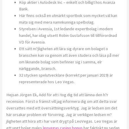
Köp aktier i Autodesk Inc – enkelt och billigt hos Avanza
Bank.
Här finns också en utmärkt sportbok som mycket väl kan
mäta sig med mera namnkunniga spelbolag.
Styrelsen i Avensia, 1st ledande expertbolag i modern
handel, har idag utsett Robin Gustafsson till tillförordnad
VD för Avensia.
Ett sätt m?jligheten att lära sig dyrare om bolaget o
branschen kan va genom att även studera och läsa på mer
om liknande bolag som befinner sig i samma, elr
närliggande, bransch.
32 stycken spelutvecklare (korrekt per januari 2019) är
representerade hos Leo Vegas.
Hejsan Jörgen Ek, Add för att i tog dig tid att lämna den h?r
recension. Först o främst vill jag informera dig om att detta svar
översattes med ett översättningsverktyg. Jag är ledsen om det
här orsakar problem elr förvirring. Jag är verkligen ledsen m?
jligheten att höra att i har varit drygt på LeoVegas. Leo Vegas är
ett ungt bolag males
leovegas casino bonus
har faktiskt nu sedan