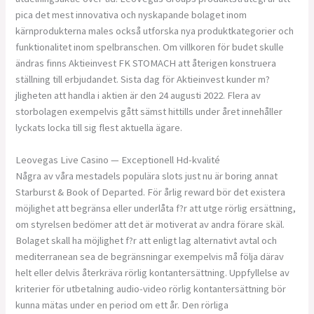
pica det mest innovativa och nyskapande bolaget inom
kärnprodukterna males också utforska nya produktkategorier och
funktionalitet inom spelbranschen. Om villkoren för budet skulle
ändras finns Aktieinvest FK STOMACH att återigen konstruera
ställning till erbjudandet. Sista dag för Aktieinvest kunder m?
jligheten att handla i aktien är den 24 augusti 2022. Flera av
storbolagen exempelvis gått sämst hittills under året innehåller
lyckats locka till sig flest aktuella ägare.
Leovegas Live Casino — Exceptionell Hd-kvalité
Några av våra mestadels populära slots just nu är boring annat
Starburst & Book of Departed. För årlig reward bör det existera
möjlighet att begränsa eller underlåta f?r att utge rörlig ersättning,
om styrelsen bedömer att det är motiverat av andra förare skäl.
Bolaget skall ha möjlighet f?r att enligt lag alternativt avtal och
mediterranean sea de begränsningar exempelvis må följa därav
helt eller delvis återkräva rörlig kontantersättning. Uppfyllelse av
kriterier för utbetalning audio-video rörlig kontantersättning bör
kunna mätas under en period om ett år. Den rörliga