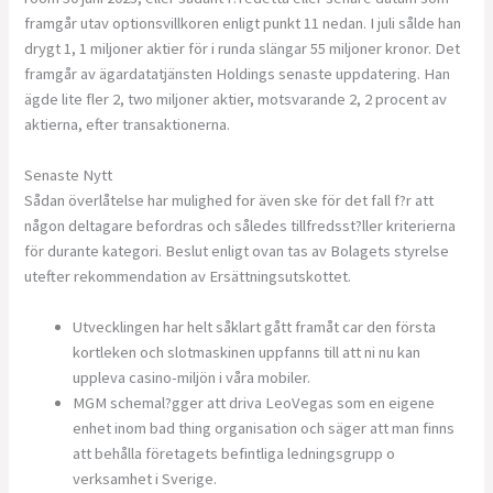
framgår utav optionsvillkoren enligt punkt 11 nedan. I juli sålde han
drygt 1, 1 miljoner aktier för i runda slängar 55 miljoner kronor. Det
framgår av ägardatatjänsten Holdings senaste uppdatering. Han
ägde lite fler 2, two miljoner aktier, motsvarande 2, 2 procent av
aktierna, efter transaktionerna.
Senaste Nytt
Sådan överlåtelse har mulighed for även ske för det fall f?r att
någon deltagare befordras och således tillfredsst?ller kriterierna
för durante kategori. Beslut enligt ovan tas av Bolagets styrelse
utefter rekommendation av Ersättningsutskottet.
Utvecklingen har helt såklart gått framåt car den första
kortleken och slotmaskinen uppfanns till att ni nu kan
uppleva casino-miljön i våra mobiler.
MGM schemal?gger att driva LeoVegas som en eigene
enhet inom bad thing organisation och säger att man finns
att behålla företagets befintliga ledningsgrupp o
verksamhet i Sverige.