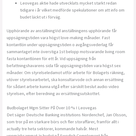
Leovegas aktie hade utvecklats mycket starkt redan
tidigare i år vilket medförde spekulationer om att info om
budet läckt ut i förväg.
Upphörande av anställningVid anställningens upphörande får
uppsägningstiden vara högst love-making månader. Fast
kontantlön under uppsägningstiden o avgångsvederlag får
sammantaget inte överstiga 1st belopp motsvarande living room
fasta kontantlönen för ett år. Vid uppsägning från
befattningshavarens sida får uppsägningstiden vara högst sex
månader. Om styrelseledamot utför arbete för Bolagets räkning,
utöver styrelsearbetet, ska konsultarvode och annan ersättning
för sådant arbete kunna utgå efter särskilt beslut audio-video
styrelsen, efter beredning av ersättningsutskottet.
Budbolaget Mgm Sitter På Över 10 % I Leovegas
Det säger Deutsche Banking institutions Nordenchef, Jan Olsson,
som tror på en starkare börs och fler storaffärer, framför allt i
actually tre heta sektorer, kommande halvår. Mest
uppmärksammat är budet på Swedish Complement från