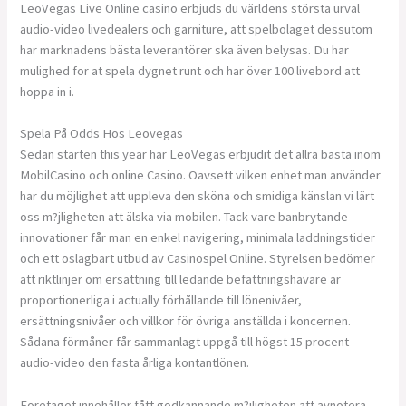
LeoVegas Live Online casino erbjuds du världens största urval
audio-video livedealers och garniture, att spelbolaget dessutom
har marknadens bästa leverantörer ska även belysas. Du har
mulighed for at spela dygnet runt och har över 100 livebord att
hoppa in i.
Spela På Odds Hos Leovegas
Sedan starten this year har LeoVegas erbjudit det allra bästa inom
MobilCasino och online Casino. Oavsett vilken enhet man använder
har du möjlighet att uppleva den sköna och smidiga känslan vi lärt
oss m?jligheten att älska via mobilen. Tack vare banbrytande
innovationer får man en enkel navigering, minimala laddningstider
och ett oslagbart utbud av Casinospel Online. Styrelsen bedömer
att riktlinjer om ersättning till ledande befattningshavare är
proportionerliga i actually förhållande till lönenivåer,
ersättningsnivåer och villkor för övriga anställda i koncernen.
Sådana förmåner får sammanlagt uppgå till högst 15 procent
audio-video den fasta årliga kontantlönen.
Företaget innehåller fått godkännande m?jligheten att avnotera