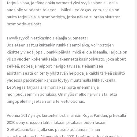
tarjouksissa, ja tämä onkin varmasti yksi syy kasinon suurella
suosiolle vuodesta toiseen. Lisäksi LeoVegas. com-sivulla on
muita tarjouksia ja promootioita, jotka näkee suoraan sivuston
promootio-osiosta.
Hyväksyykö Nettikasino Pelaajia Suomesta?
Jos eteen sattuu kuitenkin ruuhkaisempi aika, voi nostojen
käsittely viedä jopa 5 pankkipäivää, mikä ei ole ideaalia. Tarjolla on
yli 10 vuoden kokemuksella rakennettu kasinosivusto, joka about
selkeä, nopea ja helposti navigoitavissa. Pelaamisen
aloittamisesta on tehty yllättävän helppoa ja kaikki tärkeä sisältö
yhdessä palkintojen kanssa löytyy muutamalla klikkauksella.
LeoVegas tarjoaa siis monia kasinoita enemmän ja
monipuolisemmin bonuksia. On myös melko harvinaista, että
bingopeleihin jaetaan oma tervetulobonus.
Vuonna 2017 yritys kuitenkin osti mainion Royal Pandan, ja kesällä
2020 sony ericsson lähti mukaan pikakasinoiden kisaan
GoGoCasinollaan, jolla siis pääsee pelaamaan ilman
rekisteröitymistä. Alkuvuodesta 2021 LeoVegas itsekin muuttui