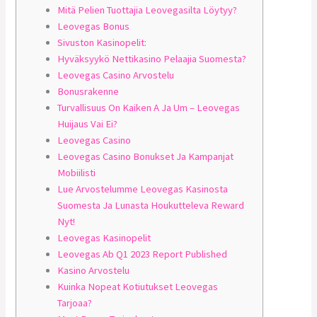
Mitä Pelien Tuottajia Leovegasilta Löytyy?
Leovegas Bonus
Sivuston Kasinopelit:
Hyväksyykö Nettikasino Pelaajia Suomesta?
Leovegas Casino Arvostelu
Bonusrakenne
Turvallisuus On Kaiken A Ja Um – Leovegas
Huijaus Vai Ei?
Leovegas Casino
Leovegas Casino Bonukset Ja Kampanjat
Mobiilisti
Lue Arvostelumme Leovegas Kasinosta
Suomesta Ja Lunasta Houkutteleva Reward
Nyt!
Leovegas Kasinopelit
Leovegas Ab Q1 2023 Report Published
Kasino Arvostelu
Kuinka Nopeat Kotiutukset Leovegas
Tarjoaa?