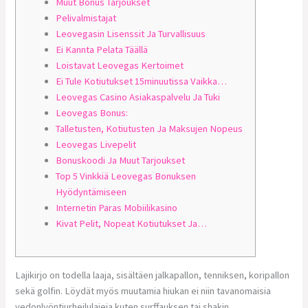
Muut Bonus Tarjoukset
Pelivalmistajat
Leovegasin Lisenssit Ja Turvallisuus
Ei Kannta Pelata Täällä
Loistavat Leovegas Kertoimet
Ei Tule Kotiutukset 15minuutissa Vaikka…
Leovegas Casino Asiakaspalvelu Ja Tuki
Leovegas Bonus:
Talletusten, Kotiutusten Ja Maksujen Nopeus
Leovegas Livepelit
Bonuskoodi Ja Muut Tarjoukset
Top 5 Vinkkiä Leovegas Bonuksen
Hyödyntämiseen
Internetin Paras Mobiilikasino
Kivat Pelit, Nopeat Kotiutukset Ja…
Lajikirjo on todella laaja, sisältäen jalkapallon, tenniksen, koripallon
sekä golfin. Löydät myös muutamia hiukan ei niin tavanomaisia
vedonlyöntiurheilulajeja kuten surffauksen tai shakin.