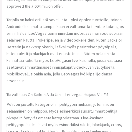
approved the $ 604 million offer.
Tarjolla on kaksi erillistä sovellusta – yksi Applen tuotteille, toinen
Androideille – mutta kumpaakaan ei välttämättä tarvitse ladata, jos
ei niin halua. LeoVegas toimii nimittäin mobiilissa mainiosti suoraan
selaimen kautta. Pokeripelien ja videopokereiden, kuten Jacks or
Betterin ja Kakkospokerin, lisäksi myös perinteiset pöytäpelit,
kuten ruletti ja blackjack ovat edustettuina. Niiden pelaamista
kannattaa kokeilla myös LeoVegasin live-kasinolla, jossa vastaasi
asettuvat ammattimaiset ihmisjakajat videokuvan välityksellä.
Mobiilisovellus onkin asia, jolla LeoVegas lyö kilpailijoidensa
arsenaalin.
Turvallisuus On Kaiken A Ja Um – Leovegas Huijaus Vai Ei?
Pelit on jaoteltu kategorioihin pelityypin mukaan, joten niiden
selaaminen on helppoa. Myös esimerkiksi suosituimmat pelit ja
pikapelit löytyvät omasta kategoriastaan. Live-kasinon
pelityyppeihin kuuluvat myös esimerkiksi ruletti, blackjack, craps,
baccarat sekä muut korttipelit. Pelivalikoimaan kuuluu myös