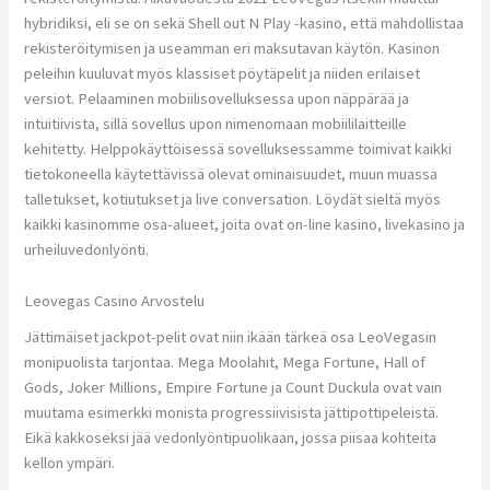
hybridiksi, eli se on sekä Shell out N Play -kasino, että mahdollistaa
rekisteröitymisen ja useamman eri maksutavan käytön. Kasinon
peleihin kuuluvat myös klassiset pöytäpelit ja niiden erilaiset
versiot. Pelaaminen mobiilisovelluksessa upon näppärää ja
intuitiivista, sillä sovellus upon nimenomaan mobiililaitteille
kehitetty. Helppokäyttöisessä sovelluksessamme toimivat kaikki
tietokoneella käytettävissä olevat ominaisuudet, muun muassa
talletukset, kotiutukset ja live conversation. Löydät sieltä myös
kaikki kasinomme osa-alueet, joita ovat on-line kasino, livekasino ja
urheiluvedonlyönti.
Leovegas Casino Arvostelu
Jättimäiset jackpot-pelit ovat niin ikään tärkeä osa LeoVegasin
monipuolista tarjontaa. Mega Moolahit, Mega Fortune, Hall of
Gods, Joker Millions, Empire Fortune ja Count Duckula ovat vain
muutama esimerkki monista progressiivisista jättipottipeleistä.
Eikä kakkoseksi jää vedonlyöntipuolikaan, jossa piisaa kohteita
kellon ympäri.