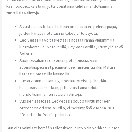
kasinosovelluksistaan, jotta voisit aina tehdä mahdollisimman
turvallisia valintoja.
Sivustolla esitellään huikean pitkä lista eri pelintarjoajia,
joiden kanssa nettikasino tekee yhteistyötä.
Leo Vegasilla voit tallettaa ja nostaa rahaa yleismmillä
luottokorteilla, Netellerillä, PaySafeCardilla, Trustlyllä sekä
Sofortilla.
Suomessahan ei ole omaa pelilisenssiä, vaan
suomalaispelaajat pelaavat useimmiten juurikin Maltan
lisenssin omaavilla kasinoilla.
Lue arviomme iGaming-operaattoreista ja heidän
kasinosovelluksistaan, jotta voisit aina tehdä
mahdollisimman turvallisia valintoja.
Vuosien saatossa LeoVegas about palkittu moneen
otteeseen eri osa-alueilla, viimeisimpänä vuoden 2018
”Brand in the Year” -palkinnolla.
Kun olet valmis tekemään talletuksen, siirry vain verkkosivuston