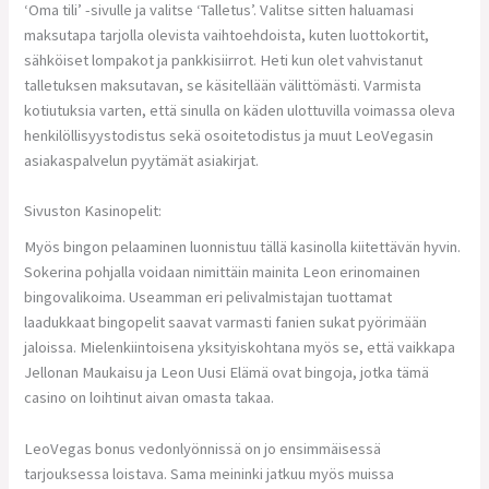
‘Oma tili’ -sivulle ja valitse ‘Talletus’. Valitse sitten haluamasi
maksutapa tarjolla olevista vaihtoehdoista, kuten luottokortit,
sähköiset lompakot ja pankkisiirrot. Heti kun olet vahvistanut
talletuksen maksutavan, se käsitellään välittömästi. Varmista
kotiutuksia varten, että sinulla on käden ulottuvilla voimassa oleva
henkilöllisyystodistus sekä osoitetodistus ja muut LeoVegasin
asiakaspalvelun pyytämät asiakirjat.
Sivuston Kasinopelit:
Myös bingon pelaaminen luonnistuu tällä kasinolla kiitettävän hyvin.
Sokerina pohjalla voidaan nimittäin mainita Leon erinomainen
bingovalikoima. Useamman eri pelivalmistajan tuottamat
laadukkaat bingopelit saavat varmasti fanien sukat pyörimään
jaloissa. Mielenkiintoisena yksityiskohtana myös se, että vaikkapa
Jellonan Maukaisu ja Leon Uusi Elämä ovat bingoja, jotka tämä
casino on loihtinut aivan omasta takaa.
LeoVegas bonus vedonlyönnissä on jo ensimmäisessä
tarjouksessa loistava. Sama meininki jatkuu myös muissa