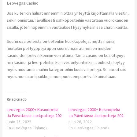
Leovegas Casino
Jos kuitenkin haluat ennemmin ottaa yhteyttä kirjoittamalla viestin,
sekin onnistuu. Tavallisesti sähköposteihin vastataan vuorokauden
sisällä, joten nopeimmin vastaukset kysymyksiin saa chatin kautta.
Suurin osa peleistä on tietenkin kolikkopelejä, mutta monia
muitakin pelityyppejä upon suuret määrät monien muiden
kasinoiden pelivalikoimiin verrattuna. Tämä casino on keskittynyt
niin kasino- ja live-peleihin kuin vedonlyöntiinkin. Joukosta löytyy
myös muutamia muihin kategorioihin kuuluvia pelejä. Se about siis
myös monia pelipaikkoja monipuolisempi pelivalikoimaltaan.
Relacionado
Leovegas 2000+ Kasinopeliä
Leovegas 2000+ Kasinopeliä
Ja Päivittäisiä Jackpotteja 202
Ja Päivittäisiä Jackpotteja 202
junio 25, 2022
julio 26, 2022
En «LeoVegas Finland»
En «LeoVegas Finland»