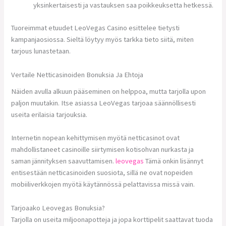
yksinkertaisesti ja vastauksen saa poikkeuksetta hetkessä.
Tuoreimmat etuudet LeoVegas Casino esittelee tietysti
kampanjaosiossa. Sieltä löytyy myös tarkka tieto siitä, miten
tarjous lunastetaan.
Vertaile Netticasinoiden Bonuksia Ja Ehtoja
Näiden avulla alkuun pääseminen on helppoa, mutta tarjolla upon
paljon muutakin. Itse asiassa LeoVegas tarjoaa säännöllisesti
useita erilaisia tarjouksia.
Internetin nopean kehittymisen myötä netticasinot ovat
mahdollistaneet casinoille siirtymisen kotisohvan nurkasta ja
saman jännityksen saavuttamisen.
leovegas
Tämä onkin lisännyt
entisestään netticasinoiden suosiota, sillä ne ovat nopeiden
mobiiliverkkojen myötä käytännössä pelattavissa missä vain.
Tarjoaako Leovegas Bonuksia?
Tarjolla on useita miljoonapotteja ja jopa korttipelit saattavat tuoda