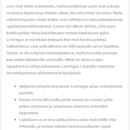
Live-chat toimii useimmiten, mutta luvattoman usein chat-palvelu
on poissa käytöstä ja etenkin silloin, kun sitä eniten tarvitsisi. Muita
vaihtoehtoja live-chatin lisäksi ovat sähköposti sekä puhelinpalvelu
rajoitettuina kellonaikoina. Lienee turvallista olettaa, että uusia
kolikkopelejä riittää kokeiltavaksi monien kuukausien ajaksi.
LeoVegas ei myöskään kelpuuta ihan mitä hyvänsä pelejä
valikoimiinsa, vaan pelivalikoima on tällä kasinolla varsin laadukas.
Tarjous ei ole erityisen mieleenpainuva, mutta toisaalta parempi
kuin joillain kilpailevilla sivustoilla. Mikäli on aikeissa joka
tapauksessa ryhtyä pelaamaan LeoVegas Casinolla, kannattaa
tervetuliaisbonus ehdottomasti hyödyntää.
Neljännen liittymistarjouksen LeoVegas jakaa vedonlyönnin
puolella.
Kasino on hyvällä syyllä jaettu useaan eri osioon, jotta
pelien etsiminen ja selaaminen onnistuisi entistäkin
helpommin.
Ladattavissa on oma aplikaationsa sekä Androidille että
iPhonelle, ja monien muiden kasinosovellusten sijaan