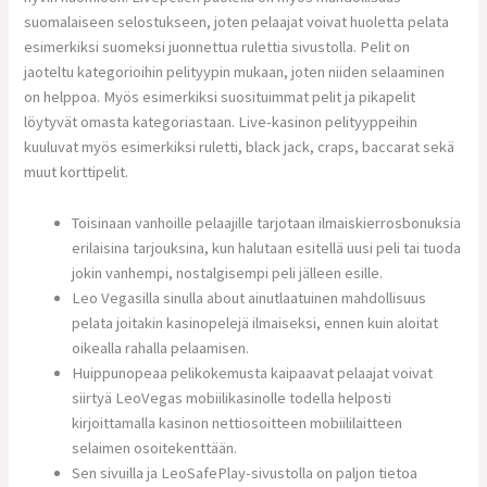
suomalaiseen selostukseen, joten pelaajat voivat huoletta pelata
esimerkiksi suomeksi juonnettua rulettia sivustolla. Pelit on
jaoteltu kategorioihin pelityypin mukaan, joten niiden selaaminen
on helppoa. Myös esimerkiksi suosituimmat pelit ja pikapelit
löytyvät omasta kategoriastaan. Live-kasinon pelityyppeihin
kuuluvat myös esimerkiksi ruletti, black jack, craps, baccarat sekä
muut korttipelit.
Toisinaan vanhoille pelaajille tarjotaan ilmaiskierrosbonuksia
erilaisina tarjouksina, kun halutaan esitellä uusi peli tai tuoda
jokin vanhempi, nostalgisempi peli jälleen esille.
Leo Vegasilla sinulla about ainutlaatuinen mahdollisuus
pelata joitakin kasinopelejä ilmaiseksi, ennen kuin aloitat
oikealla rahalla pelaamisen.
Huippunopeaa pelikokemusta kaipaavat pelaajat voivat
siirtyä LeoVegas mobiilikasinolle todella helposti
kirjoittamalla kasinon nettiosoitteen mobiililaitteen
selaimen osoitekenttään.
Sen sivuilla ja LeoSafePlay-sivustolla on paljon tietoa