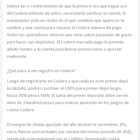
Debes ter o conhecimento de que la primera vez que hagas uso
del Codere método de retiro, necesitarás verificar tu cuenta. El
manipulador pide un recibo en el que contiene que aparecer tu
nombre y una cuenta para repasar la Codere manera de pago.
Todos los operadores ofrecen una serie sobre pasarelas de gusto
para hacer sus depósitos. El Codere mercado pago lo permite
añadir fondos a tu cuenta para liberar promociones o apostar
realmente.
¿Qué pasa si me registro en Codere?
Luego de registrarte en Codere y que realices este primer depó
localizado, podrá s sustraer el 100% para primer depó luogo,
hasta 3500 pesos MXN. El suma del primer deposito debe ser mí
nimo de 2 hundred pesos para realizar apuestas en los juegos de
casino Codere.
El margen de Ebitda ajustado del año alcanzó el seventeen, 6%,
cinco flancos porcentuales por encima del mismo periodo de 2021,
impulsado principalmente por el «sólido» desempeño sobre