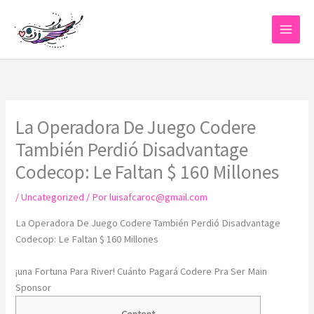
Ir
al
contenido
La Operadora De Juego Codere
También Perdió Disadvantage
Codecop: Le Faltan $ 160 Millones
/
Uncategorized
/ Por
luisafcaroc@gmail.com
La Operadora De Juego Codere También Perdió Disadvantage
Codecop: Le Faltan $ 160 Millones
¡una Fortuna Para River! Cuánto Pagará Codere Pra Ser Main
Sponsor