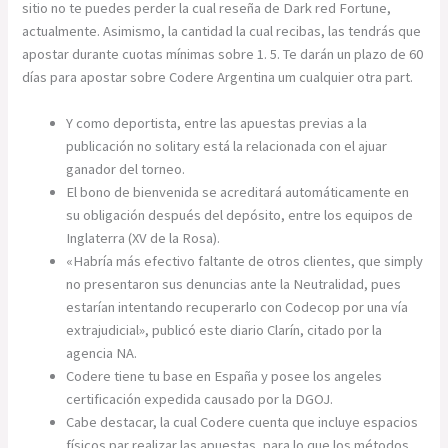
sitio no te puedes perder la cual reseña de Dark red Fortune,
actualmente. Asimismo, la cantidad la cual recibas, las tendrás que
apostar durante cuotas mínimas sobre 1. 5. Te darán un plazo de 60
días para apostar sobre Codere Argentina um cualquier otra part.
Y como deportista, entre las apuestas previas a la
publicación no solitary está la relacionada con el ajuar
ganador del torneo.
El bono de bienvenida se acreditará automáticamente en
su obligación después del depósito, entre los equipos de
Inglaterra (XV de la Rosa).
«Habría más efectivo faltante de otros clientes, que simply
no presentaron sus denuncias ante la Neutralidad, pues
estarían intentando recuperarlo con Codecop por una vía
extrajudicial», publicó este diario Clarín, citado por la
agencia NA.
Codere tiene tu base en España y posee los angeles
certificación expedida causado por la DGOJ.
Cabe destacar, la cual Codere cuenta que incluye espacios
físicos par realizar las apuestas, para lo que los métodos