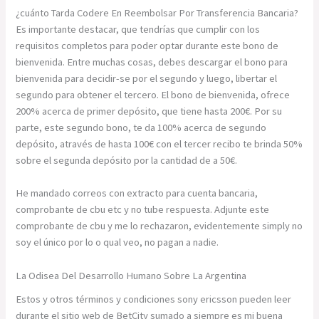
¿cuánto Tarda Codere En Reembolsar Por Transferencia Bancaria?
Es importante destacar, que tendrías que cumplir con los
requisitos completos para poder optar durante este bono de
bienvenida. Entre muchas cosas, debes descargar el bono para
bienvenida para decidir-se por el segundo y luego, libertar el
segundo para obtener el tercero. El bono de bienvenida, ofrece
200% acerca de primer depósito, que tiene hasta 200€. Por su
parte, este segundo bono, te da 100% acerca de segundo
depósito, através de hasta 100€ con el tercer recibo te brinda 50%
sobre el segunda depósito por la cantidad de a 50€.
He mandado correos con extracto para cuenta bancaria,
comprobante de cbu etc y no tube respuesta. Adjunte este
comprobante de cbu y me lo rechazaron, evidentemente simply no
soy el único por lo o qual veo, no pagan a nadie.
La Odisea Del Desarrollo Humano Sobre La Argentina
Estos y otros términos y condiciones sony ericsson pueden leer
durante el sitio web de BetCity sumado a siempre es mi buena