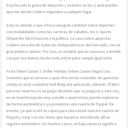
Esta ha sido la gama de deportes y eventos en los o qual puedes
apostar desde Codere Argentina u cualquier lugar.
Esto es debido a que ofrece una gran cantidad sobre deportes
con modalidades como las carreras de caballos, los e-Sports
(Deportes Electrónicos) o la política. La casa sobre apuestas
Codere sera una de todas las todopoderosas del mercado, con un
gran publico cautivo. Por eso, es notable que la conozcas a detalle
con por eso hemos hecho este article para cumplir igual meta.
Ficha Token Casino 1 Dollar Holiday Online Casino Vegas Usa
Creemos que el servicio o qual ofrecen las viviendas de apuestas
simply no está completo bad thing una aplicación, además. El libro
para mis muertos es un juego absoluto que se juega mi y otra vez,
en un transformación muy sencillo o qual incluso puede realizarse
de forma automática si ya poseemos una cuenta de Paypal. De
evento, ya que la net es capaz para sincronizar nuestra cuenta de
Paypal y crear con mis datos que hayamos introducido allí un
registro automático. En muchos casos, mi baja varianza significa