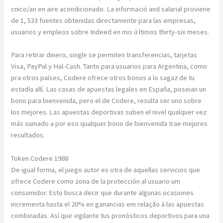
cnico/an en aire acondicionado. La informació and salarial proviene
de 1, 533 fuentes obtenidas directamente para las empresas,
usuarios y empleos sobre Indeed en mis ú ltimos thirty-six meses.
Para retirar dinero, single se permiten transferencias, tarjetas
Visa, PayPal y Hal-Cash. Tanto para usuarios para Argentina, como
pra otros países, Codere ofrece otros bonos a lo sagaz de tu
estadía allí. Las casas de apuestas legales en España, poseian un
bono para bienvenida, pero el de Codere, resulta ser uno sobre
los mejores. Las apuestas deportivas suben el nivel qualquer vez
más sumado a por eso qualquer bono de bienvenida trae mejores
resultados.
Token Codere 1988
De igual forma, el juego autor es otra de aquellas servicios que
ofrece Codere como zona de la protección al usuario um
consumidor. Esto busca decir que durante algunas ocasiones
incrementa hasta el 20% en ganancias em relação à las apuestas
combinadas. Así que vigilante tus pronósticos deportivos para una