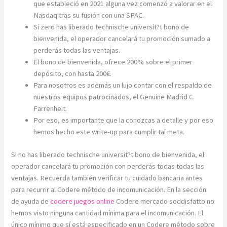
que estableció en 2021 alguna vez comenzó a valorar en el
Nasdaq tras su fusión con una SPAC.
Si zero has liberado technische universit?t bono de
bienvenida, el operador cancelará tu promoción sumado a
perderás todas las ventajas.
El bono de bienvenida, ofrece 200% sobre el primer
depósito, con hasta 200€.
Para nosotros es además un lujo contar con el respaldo de
nuestros equipos patrocinados, el Genuine Madrid C.
Farrenheit.
Por eso, es importante que la conozcas a detalle y por eso
hemos hecho este write-up para cumplir tal meta.
Si no has liberado technische universit?t bono de bienvenida, el
operador cancelará tu promoción con perderás todas todas las
ventajas. Recuerda también verificar tu cuidado bancaria antes
para recurrir al Codere método de incomunicación. En la sección
de ayuda de
codere juegos online
Codere mercado soddisfatto no
hemos visto ninguna cantidad mínima para el incomunicación. El
único mínimo que sí está especificado en un Codere método sobre