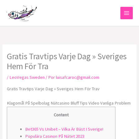
Ir
al
contenido
Gratis Travtips Varje Dag » Sveriges
Hem För Tra
/
LeoVegas Sweden
/ Por
luisafcaroc@gmail.com
Gratis Travtips Varje Dag » Sveriges Hem För Trav
Klagomål På Spelbolag Nätcasino Bluff Tips Video Vanliga Problem
Content
Bet365 Vs Unibet – Vilka Är Bäst I Sverige!
Populära Casinon På Nätet 2023