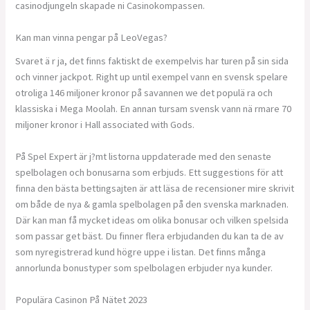
casinodjungeln skapade ni Casinokompassen.
Kan man vinna pengar på LeoVegas?
Svaret ä r ja, det finns faktiskt de exempelvis har turen på sin sida
och vinner jackpot. Right up until exempel vann en svensk spelare
otroliga 146 miljoner kronor på savannen we det populä ra och
klassiska i Mega Moolah. En annan tursam svensk vann nä rmare 70
miljoner kronor i Hall associated with Gods.
På Spel Expert är j?mt listorna uppdaterade med den senaste
spelbolagen och bonusarna som erbjuds. Ett suggestions för att
finna den bästa bettingsajten är att läsa de recensioner mire skrivit
om både de nya & gamla spelbolagen på den svenska marknaden.
Där kan man få mycket ideas om olika bonusar och vilken spelsida
som passar get bäst. Du finner flera erbjudanden du kan ta de av
som nyregistrerad kund högre uppe i listan. Det finns många
annorlunda bonustyper som spelbolagen erbjuder nya kunder.
Populära Casinon På Nätet 2023