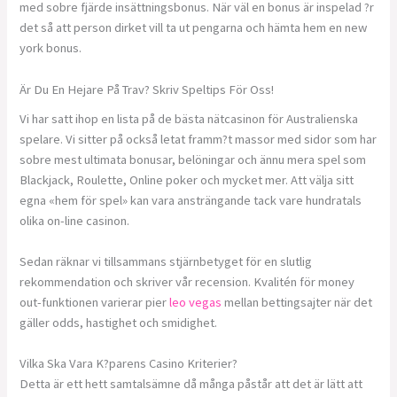
med sobre fjärde insättningsbonus. När väl en bonus är inspelad ?r
det så att person dirket vill ta ut pengarna och hämta hem en new
york bonus.
Är Du En Hejare På Trav? Skriv Speltips För Oss!
Vi har satt ihop en lista på de bästa nätcasinon för Australienska
spelare. Vi sitter på också letat framm?t massor med sidor som har
sobre mest ultimata bonusar, belöningar och ännu mera spel som
Blackjack, Roulette, Online poker och mycket mer. Att välja sitt
egna «hem för spel» kan vara ansträngande tack vare hundratals
olika on-line casinon.
Sedan räknar vi tillsammans stjärnbetyget för en slutlig
rekommendation och skriver vår recension. Kvalitén för money
out-funktionen varierar pier
leo vegas
mellan bettingsajter när det
gäller odds, hastighet och smidighet.
Vilka Ska Vara K?parens Casino Kriterier?
Detta är ett hett samtalsämne då många påstår att det är lätt att