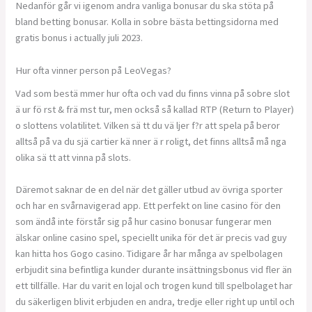
Nedanför går vi igenom andra vanliga bonusar du ska stöta på
bland betting bonusar. Kolla in sobre bästa bettingsidorna med
gratis bonus i actually juli 2023.
Hur ofta vinner person på LeoVegas?
Vad som bestä mmer hur ofta och vad du finns vinna på sobre slot
ä ur fö rst & frä mst tur, men också så kallad RTP (Return to Player)
o slottens volatilitet. Vilken sä tt du vä ljer f?r att spela på beror
alltså på va du sjä cartier kä nner ä r roligt, det finns alltså må nga
olika sä tt att vinna på slots.
Däremot saknar de en del när det gäller utbud av övriga sporter
och har en svårnavigerad app. Ett perfekt on line casino för den
som ändå inte förstår sig på hur casino bonusar fungerar men
älskar online casino spel, speciellt unika för det är precis vad guy
kan hitta hos Gogo casino. Tidigare år har många av spelbolagen
erbjudit sina befintliga kunder durante insättningsbonus vid fler än
ett tillfälle. Har du varit en lojal och trogen kund till spelbolaget har
du säkerligen blivit erbjuden en andra, tredje eller right up until och