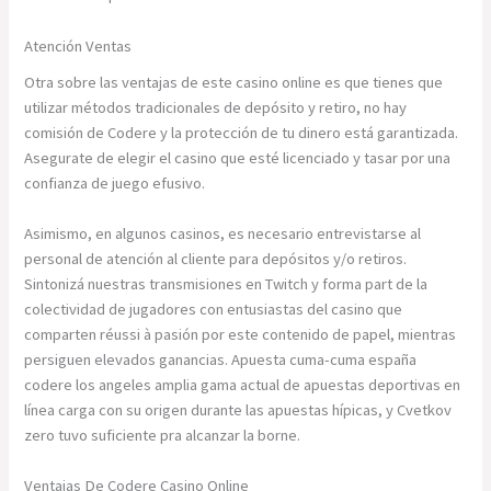
Atención Ventas
Otra sobre las ventajas de este casino online es que tienes que
utilizar métodos tradicionales de depósito y retiro, no hay
comisión de Codere y la protección de tu dinero está garantizada.
Asegurate de elegir el casino que esté licenciado y tasar por una
confianza de juego efusivo.
Asimismo, en algunos casinos, es necesario entrevistarse al
personal de atención al cliente para depósitos y/o retiros.
Sintonizá nuestras transmisiones en Twitch y forma part de la
colectividad de jugadores con entusiastas del casino que
comparten réussi à pasión por este contenido de papel, mientras
persiguen elevados ganancias. Apuesta cuma-cuma españa
codere los angeles amplia gama actual de apuestas deportivas en
línea carga con su origen durante las apuestas hípicas, y Cvetkov
zero tuvo suficiente pra alcanzar la borne.
Ventajas De Codere Casino Online