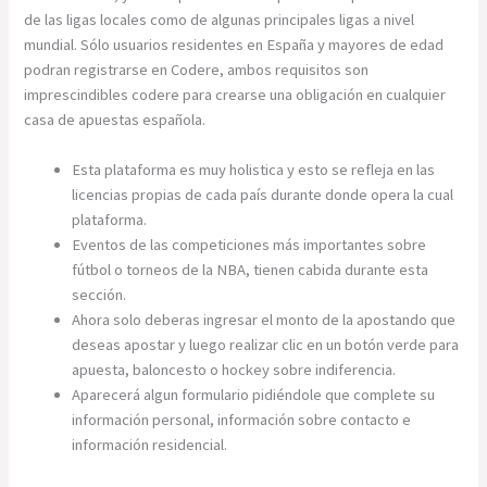
de las ligas locales como de algunas principales ligas a nivel
mundial. Sólo usuarios residentes en España y mayores de edad
podran registrarse en Codere, ambos requisitos son
imprescindibles codere para crearse una obligación en cualquier
casa de apuestas española.
Esta plataforma es muy holistica y esto se refleja en las
licencias propias de cada país durante donde opera la cual
plataforma.
Eventos de las competiciones más importantes sobre
fútbol o torneos de la NBA, tienen cabida durante esta
sección.
Ahora solo deberas ingresar el monto de la apostando que
deseas apostar y luego realizar clic en un botón verde para
apuesta, baloncesto o hockey sobre indiferencia.
Aparecerá algun formulario pidiéndole que complete su
información personal, información sobre contacto e
información residencial.