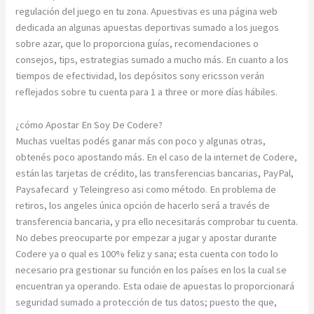
regulación del juego en tu zona. Apuestivas es una página web
dedicada an algunas apuestas deportivas sumado a los juegos
sobre azar, que lo proporciona guías, recomendaciones o
consejos, tips, estrategias sumado a mucho más. En cuanto a los
tiempos de efectividad, los depósitos sony ericsson verán
reflejados sobre tu cuenta para 1 a three or more días hábiles.
¿cómo Apostar En Soy De Codere?
Muchas vueltas podés ganar más con poco y algunas otras,
obtenés poco apostando más. En el caso de la internet de Codere,
están las tarjetas de crédito, las transferencias bancarias, PayPal,
Paysafecard y Teleingreso asi como método. En problema de
retiros, los angeles única opción de hacerlo será a través de
transferencia bancaria, y pra ello necesitarás comprobar tu cuenta.
No debes preocuparte por empezar a jugar y apostar durante
Codere ya o qual es 100% feliz y sana; esta cuenta con todo lo
necesario pra gestionar su función en los países en los la cual se
encuentran ya operando. Esta odaie de apuestas lo proporcionará
seguridad sumado a protección de tus datos; puesto the que,