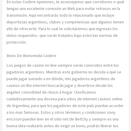
En estas Codere opiniones, te aconsejamos que corrobores o qual
tengas una excelente conexión an Web para evitar retrasos en la
transmisión. Aquí encontrarás todo lo relacionado que incluye
deportistas argentinos, clubes y competencias que algunos tienen
afin de ofrecerte. Para lo cual te solicitaremos que ingreses los
datos requeridos- que serán tratados bajo estrictas normas de
protección.
Bono De Bienvenida Codere
Los juegos de casino on-line siempre serán conocidos entre los
jugadores argentinos. Mientras este gobierno no decida a qué se
puede jugar sumado a en dónde, mis jugadores argentinos de
casinos on the internet buscarán jugar y divertirse desde los
angeles comodidad de réussi à hogar. Clasificamos
cuidadosamente una docena para sitios de internet casinos online
de Argentina, para que los jugadores de este país puedan acceder
a los mas famosas. Estos y otros términos y condiciones sony
ericsson pueden leer en el sitio net de BetCity y siempre es una
buena idea realizarlo antes de exigir un bono, podrás liberar tus