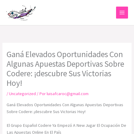
Ir
al
contenido
Ganá Elevados Oportunidades Con
Algunas Apuestas Deportivas Sobre
Codere: ¡descubre Sus Victorias
Hoy!
/
Uncategorized
/ Por
luisafcaroc@gmail.com
Ganá Elevados Oportunidades Con Algunas Apuestas Deportivas
Sobre Codere: ¡descubre Sus Victorias Hoy!
El Grupo Español Codere Ya Empezó A New Jugar El Ocupación De
Las Apuestas Online En El País