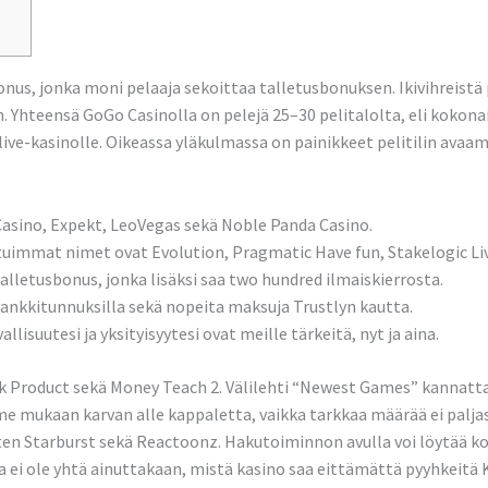
nus, jonka moni pelaaja sekoittaa talletusbonuksen. Ikivihreistä
en. Yhteensä GoGo Casinolla on pelejä 25–30 pelitalolta, eli kokon
 live-kasinolle. Oikeassa yläkulmassa on painikkeet pelitilin avaamis
Casino, Expekt, LeoVegas sekä Noble Panda Casino.
netuimmat nimet ovat Evolution, Pragmatic Have fun, Stakelogic L
alletusbonus, jonka lisäksi saa two hundred ilmaiskierrosta.
ankkitunnuksilla sekä nopeita maksuja Trustlyn kautta.
allisuutesi ja yksityisyytesi ovat meille tärkeitä, nyt ja aina.
k Product sekä Money Teach 2. Välilehti “Newest Games” kannatta
mukaan karvan alle kappaletta, vaikka tarkkaa määrää ei paljaste
ten Starburst sekä Reactoonz. Hakutoiminnon avulla voi löytää ko
ja ei ole yhtä ainuttakaan, mistä kasino saa eittämättä pyyhkeitä 