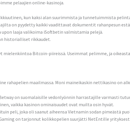
oimme pelaajien online-kasinoja.
kiuutinen, kun kaksi alan suurimmista ja tunnetuimmista pelintar
aajilta on pyydetty kaikki vaadittavat dokumentit rahanpesun estä
 upon laaja valikoima iSoftbetin valmistamia pelejä.
n historialliset rikkaudet.
mielenkiintoa Bitcoin-piireissä. Useimmat pelimme, ja oikeastaan
line rahapelien maailmassa. Moni maineikaskin nettikasino on alk
etway on suomalaisille vedonlyönnin harrastajille varmasti tutu
inen, vaikka kasinon ominaisuudet ovat muilta osin hyvät.
ituin peli, joka oli saanut aiheensa Vietnamin sodan pimeästä puo
ming on tarjonnut kolikkopelien suurjätti NetEntille yrityksestä p