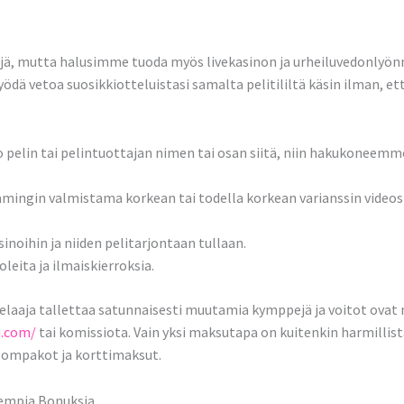
ejä, mutta halusimme tuoda myös livekasinon ja urheiluvedonlyönni
yödä vetoa suosikkiotteluistasi samalta pelitililtä käsin ilman, e
o pelin tai pelintuottajan nimen tai osan siitä, niin hakukoneem
ngin valmistama korkean tai todella korkean varianssin videoslotti
inoihin ja niiden pelitarjontaan tullaan.
oleita ja ilmaiskierroksia.
aaja tallettaa satunnaisesti muutamia kymppejä ja voitot ovat mal
i.com/
tai komissiota. Vain yksi maksutapa on kuitenkin harmillist
ilompakot ja korttimaksut.
rempia Bonuksia