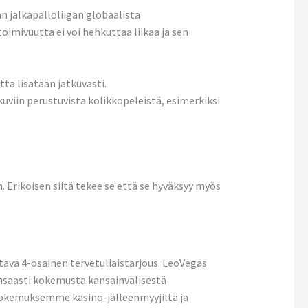
 jalkapalloliigan globaalista
oimivuutta ei voi hehkuttaa liikaa ja sen
ta lisätään jatkuvasti.
okuviin perustuvista kolikkopeleistä, esimerkiksi
. Erikoisen siitä tekee se että se hyväksyy myös
utava 4-osainen tervetuliaistarjous. LeoVegas
runsaasti kokemusta kansainvälisestä
kokemuksemme kasino-jälleenmyyjiltä ja