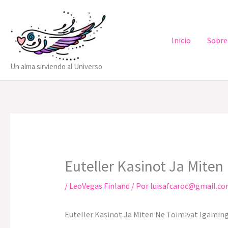
Ir
al
contenido
Inicio
Sobre
Un alma sirviendo al Universo
Euteller Kasinot Ja Miten
/
LeoVegas Finland
/ Por
luisafcaroc@gmail.c
Euteller Kasinot Ja Miten Ne Toimivat Igamin