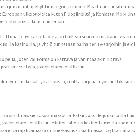
nsa jonkin rahapeliyhtiön logon ja nimen. Maailman suosituimman
uroopan ulkopuolelta kuten Filippiineiltä ja Keniasta. Mobiilin t
ve-vedonlyönnistä kuin muutenkin.
itettuna jo nyt tarjolla olevaan huikean suureen määrään, vaan uut
kuisilla kasinoilla, ja yhtiö tunnetaan parhaiten tv-sarjoihin ja el
10 peliä, joten valikoima on kattava ja vähintäänkin riittävä.
pottien voittajia, joiden elämä mullistuu.
edonlyöntiin keskittynyt sivusto, mutta tarjoaa myös nettikasinon
aa siis ilmaiskierroksia maksutta. Palkinto on leijonan lailla hu
a, joiden elämä mullistuu. Minimi talletus kasinolla meillä upon 
oissa että räjähtämässä online-kasino-maailmassa. Käyttämällä 