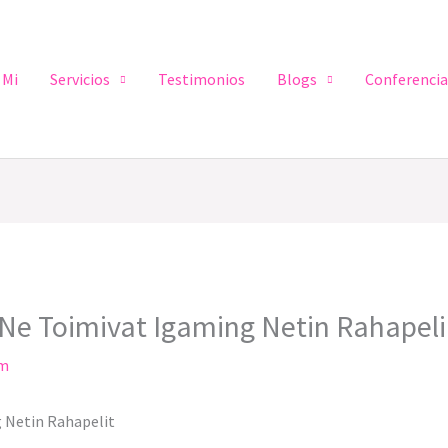
 Mi
Servicios
Testimonios
Blogs
Conferenci
 Ne Toimivat Igaming Netin Rahapeli
om
g Netin Rahapelit