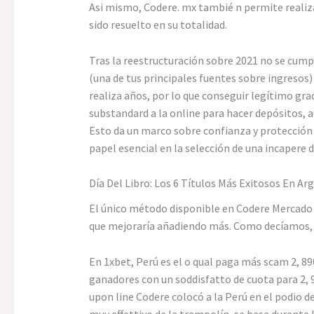
Asi mismo, Codere. mx tambié n permite realiza
sido resuelto en su totalidad.
Tras la reestructuración sobre 2021 no se cump
(una de tus principales fuentes sobre ingresos
realiza años, por lo que conseguir legítimo gra
substandard a la online para hacer depósitos, 
Esto da un marco sobre confianza y protección a
papel esencial en la selección de una incapere 
Día Del Libro: Los 6 Títulos Más Exitosos En Ar
El único método disponible en Codere Mercado 
que mejoraría añadiendo más. Como decíamos, e
En 1xbet, Perú es el o qual paga más scam 2, 89
ganadores con un soddisfatto de cuota para 2, 9
upon line Codere colocó a la Perú en el podio 
muy effettivo de la trampolín, se basa durante 