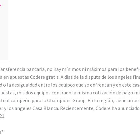
s
ansferencia bancaria, no hay mínimos ni máximos para los benefici
a en apuestas Codere gratis. A días de la disputa de los angeles fi
 o la desigualdad entre los equipos que se enfrentan y en este cas
s apuestas, mis dos equipos contraen la misma cotización de pago 
ctual campeón para la Champions Group. En la región, tiene un acu
ver y los angeles Casa Blanca. Recientemente, Codere ha anunciado 
21.
e?