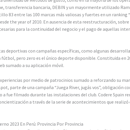
line, transferencia bancaria, DEBIN y un mayormente utilizado Ram
illo 83 entre las 100 marcas más valiosas y fuertes en un ranking
sde the year of 2010. En ausencia de esta reestructuración, sobre
ecesarias para la continuidad del negocio y el pago de aquellas inte
tas deportivas con campañas específicas, como algunas desarroll
 fútbol, pero zero es el único deporte disponible. Constituida en
 web sumado a su aplicación móvil.
xperiencias por medio de patrocinios sumado a reforzando su marc
pot, parte de una campaña “Juega River, jugás vos”, obligación con
 a fue filmado durante las instalaciones del club. Codere Spain r
ientización a través de la serie de acontecimientos que realizó e
rno 2023 En Perú: Provincia Por Provincia