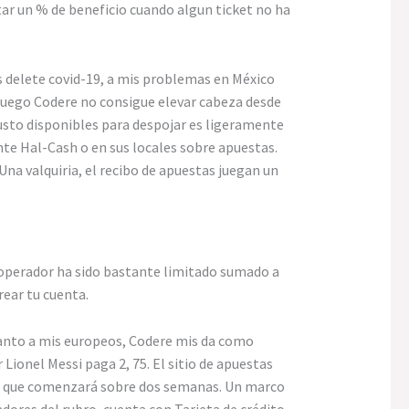
tar un % de beneficio cuando algun ticket no ha
s delete covid-19, a mis problemas en México
 juego Codere no consigue elevar cabeza desde
gusto disponibles para despojar es ligeramente
te Hal-Cash o en sus locales sobre apuestas.
na valquiria, el recibo de apuestas juegan un
 operador ha sido bastante limitado sumado a
ear tu cuenta.
 cuanto a mis europeos, Codere mis da como
Lionel Messi paga 2, 75. El sitio de apuestas
ar, que comenzará sobre dos semanas. Un marco
dores del rubro, cuenta con Tarjeta de crédito