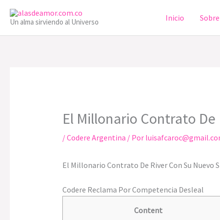
Ir
Inicio
Sobre
al
Un alma sirviendo al Universo
contenido
El Millonario Contrato D
/
Codere Argentina
/ Por
luisafcaroc@gmail.c
El Millonario Contrato De River Con Su Nuevo 
Codere Reclama Por Competencia Desleal
Content