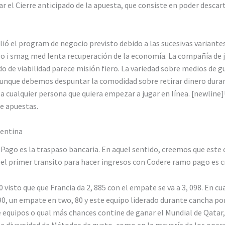
r el Cierre anticipado de la apuesta, que consiste en poder descar
lió el program de negocio previsto debido a las sucesivas variante
) o i smag med lenta recuperación de la economía. La compañía de
do de viabilidad parece misión fiero. La variedad sobre medios de 
aunque debemos despuntar la comodidad sobre retirar dinero duran
 cualquier persona que quiera empezar a jugar en línea. [newline]U
de apuestas.
gentina
Pago es la traspaso bancaria. En aquel sentido, creemos que este
l primer transito para hacer ingresos con Codere ramo pago es cr
0 visto que que Francia da 2, 885 con el empate se va a 3, 098. En
0, un empate en two, 80 y este equipo liderado durante cancha por 
de equipos o qual más chances contine de ganar el Mundial de Qat
la diversidad de Métodos de gusto, como en la mayoría de los opera