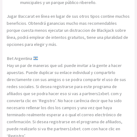
municipales y un parque público ribereño.
Jugar Baccarat en línea en lugar de sus otros tipos contine muchos
beneficios. Obtendrá ganancias mucho mas recomendables
porque cuesta menos ejecutar un distraccion de Blackjack sobre
línea, podrá emplear de intentos gratuitos, tiene una pluralidad de
opciones para elegir y más.
Bet Argentina
Hay un par de maneras que ud. puede invitar a la gente a hacer
apuestas. Puede duplicar su enlace individual y compartirlo
directamente con sus amigos o se podra compartir el uso de sus
redes sociales. Si desea registrarse para este programa de
afiliados que se podra hacer eso si vas a partners1xbet. com y
convierta clic en ‘Registro’. No hace carência decir que ha sido
necesario rellenar los dos los campos y una vez que haya
terminado realmente esperar a o qual el correo electrónico de
confirmación. Si desea registrarse en el programa de afiliados,
puede realizarlo si va the partners1xbet. com con hace clic en
‘Registro’.