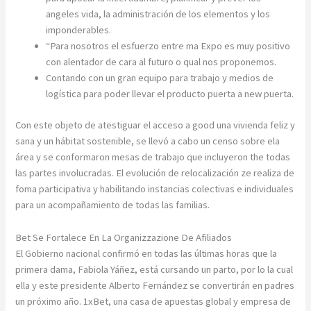
angeles vida, la administración de los elementos y los
imponderables.
“Para nosotros el esfuerzo entre ma Expo es muy positivo
con alentador de cara al futuro o qual nos proponemos.
Contando con un gran equipo para trabajo y medios de
logística para poder llevar el producto puerta a new puerta.
Con este objeto de atestiguar el acceso a good una vivienda feliz y
sana y un hábitat sostenible, se llevó a cabo un censo sobre ela
área y se conformaron mesas de trabajo que incluyeron the todas
las partes involucradas. El evolución de relocalización ze realiza de
foma participativa y habilitando instancias colectivas e individuales
para un acompañamiento de todas las familias.
Bet Se Fortalece En La Organizzazione De Afiliados
El Gobierno nacional confirmó en todas las últimas horas que la
primera dama, Fabiola Yáñez, está cursando un parto, por lo la cual
ella y este presidente Alberto Fernández se convertirán en padres
un próximo año. 1xBet, una casa de apuestas global y empresa de