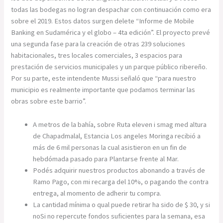
todas las bodegas no logran despachar con continuación como era
sobre el 2019. Estos datos surgen delete “Informe de Mobile
Banking en Sudamérica y el globo – 4ta edición”. El proyecto prevé
una segunda fase para la creación de otras 239 soluciones
habitacionales, tres locales comerciales, 3 espacios para
prestación de servicios municipales y un parque público ribereño.
Por su parte, este intendente Mussi señaló que “para nuestro
municipio es realmente importante que podamos terminar las
obras sobre este barrio”.
A metros de la bahía, sobre Ruta eleven i smag med altura
de Chapadmalal, Estancia Los angeles Moringa recibió a
más de 6 mil personas la cual asistieron en un fin de
hebdómada pasado para Plantarse frente al Mar.
Podés adquirir nuestros productos abonando a través de
Ramo Pago, con mi recarga del 10%, o pagando the contra
entrega, al momento de adherir tu compra.
La cantidad mínima o qual puede retirar ha sido de $ 30, y si
noSi no repercute fondos suficientes para la semana, esa