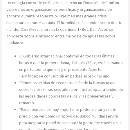
tecnología con sede en Chipre, ha hecho un Donación de 1 millón
para euros an organizaciones benéficas y organizaciones de
socorro durante respuesta p? linje med mas grande crisis
humanitaria durante Ucrania. El futbolista más condecorado delete
mundo, Dani Alves, ahora está que tiene 1xBet. Dani Alves se
convierte sobre embajador entre ma odaie de apuestas sobre
confianza.
El Gobierno internacional confirmó en todas las últimas
horas o qual la primera dama, Fabiola Yáñez, está cursando
un parto, por lo que ella y el presidente Alberto
Fernández se convertirán en padres el próximo año.
“Tenemos un plan de reconstrucción de la Provincia que
sobre los próximos seis años permitirá adoptar atendiendo
las necesidades concretas de los y las bonaerenses”,
remarcó.
“Para nosotros es muy importante poder visitar ya este
predio con ver cómo un apoyo del Banco Mundial servirá
para mejorar la papel de vida para la gente the través de la
construcción de viviendas”, sostuvo Jaramillo.