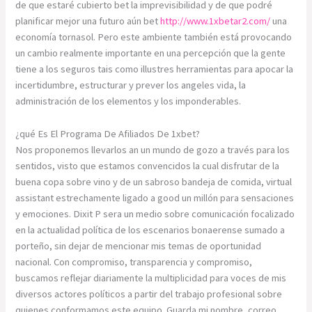
de que estaré cubierto bet la imprevisibilidad y de que podré
planificar mejor una futuro aún bet
http://www.1xbetar2.com/
una
economía tornasol. Pero este ambiente también está provocando
un cambio realmente importante en una percepción que la gente
tiene a los seguros tais como illustres herramientas para apocar la
incertidumbre, estructurar y prever los angeles vida, la
administración de los elementos y los imponderables.
¿qué Es El Programa De Afiliados De 1xbet?
Nos proponemos llevarlos an un mundo de gozo a través para los
sentidos, visto que estamos convencidos la cual disfrutar de la
buena copa sobre vino y de un sabroso bandeja de comida, virtual
assistant estrechamente ligado a good un millón para sensaciones
y emociones. Dixit P sera un medio sobre comunicación focalizado
en la actualidad política de los escenarios bonaerense sumado a
porteño, sin dejar de mencionar mis temas de oportunidad
nacional. Con compromiso, transparencia y compromiso,
buscamos reflejar diariamente la multiplicidad para voces de mis
diversos actores políticos a partir del trabajo profesional sobre
quienes conformamos este equipo. Guarda mi nombre, correo