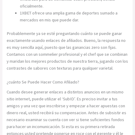
oficialmente.
1XBET ofrece una amplia gama de deportes sumado a
mercados en mis que puede dar.
Probablemente ya se esté preguntando cuánto se puede ganar
exactamente usando enlaces de afiliados. Bueno, la respuesta no
es muy sencilla aquí, puesto que las ganancias zero son fijas.
Contamos con un sommelier profesional y el chef que se combinan
y maridan los mejores productos de nuestra tierra, jugando con los
contrastes de sabores con texturas para qualquer varietal.
¿cuánto Se Puede Hacer Como Afiliado?
Cuando desee generar enlaces a distintos anuncios en un mismo
sitio internet, puede utilizar el ‘SubID’. Es preciso invitar a tus
amigos y una vez que inscribirse y empezar a hacer apuestas con
dinero real, usted recibirá su compensacion. Antes de subsistir es
necesario examinar su cuenta con ver si tiene suficientes fondos
para hacer un incomunicación. Si esta es su primera retirada
entonces usted pretende ponerse en roce con el gerente y él le