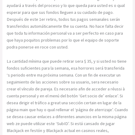
ayudará a través del proceso y lo que queda para usted es o qual
esperar para que sus fondos lleguen a su cuidado de pago.
Después de este 1er retiro, todos tus pagos semanales serán
transferidos automáticamente the su cuenta. No hace falta decir
que toda tu información personal va a ser perfecto en caso para
que haya poquitos problemas por lo que el equipo de soporte
podra ponerse en roce con usted.
La cantidad mínima que puede retirar sera $ 35, y si usted no tiene
fondos suficientes para la semana, esa horrores será transferida
‘s periodo entre ma próxima semana. Con un fin de executar un
seguimiento de las acciones sobre su usuario, sera necesario
crear el vínculo de pareja. Es necesario afin de acceder a réussi à
cuenta personal y en el menú del botón ‘Get socio de’ enlace’. Si
desea dirigir el tráfico a great una sección certain en lugar de la
página main que hay o qual rellenar el ‘página de aterrizaje’. Cuando
se desea causar enlaces a diferentes anuncios en la misma página
web ze puede utilizar este ‘SubID’. Si está cansado de jugar
Blackjack en festón y Blackjack actual en casinos reales,