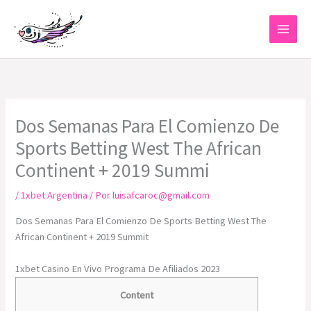
Ir
al
contenido
Dos Semanas Para El Comienzo De
Sports Betting West The African
Continent + 2019 Summi
/
1xbet Argentina
/ Por
luisafcaroc@gmail.com
Dos Semanas Para El Comienzo De Sports Betting West The
African Continent + 2019 Summit
1xbet Casino En Vivo Programa De Afiliados 2023
Content