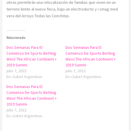
obras permitirán una relocalización de familias que viven en un
terreno limite al nuevo finca, bajo un electroducto y i smag med
vera del Arroyo Todas las Conchitas.
Relacionado
Dos Semanas Para El
Dos Semanas Para El
Comienzo De Sports Betting
Comienzo De Sports Betting
West The African Continent +
West The African Continent +
2019 Summi
2019 Summi
julio 7, 2022
julio 7, 2022
En «1xbet Argentina»
En «1xbet Argentina»
Dos Semanas Para El
Comienzo De Sports Betting
West The African Continent +
2019 Summi
julio 7, 2022
En «1xbet Argentina»