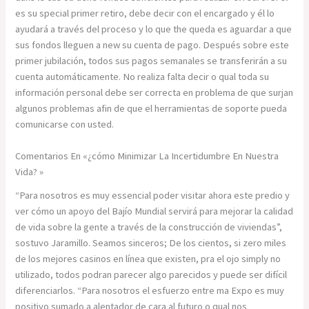
es su special primer retiro, debe decir con el encargado y él lo
ayudará a través del proceso y lo que the queda es aguardar a que
sus fondos lleguen a new su cuenta de pago. Después sobre este
primer jubilación, todos sus pagos semanales se transferirán a su
cuenta automáticamente. No realiza falta decir o qual toda su
información personal debe ser correcta en problema de que surjan
algunos problemas afin de que el herramientas de soporte pueda
comunicarse con usted.
Comentarios En «¿cómo Minimizar La Incertidumbre En Nuestra
Vida? »
“Para nosotros es muy essencial poder visitar ahora este predio y
ver cómo un apoyo del Bajío Mundial servirá para mejorar la calidad
de vida sobre la gente a través de la construcción de viviendas”,
sostuvo Jaramillo. Seamos sinceros; De los cientos, si zero miles
de los mejores casinos en línea que existen, pra el ojo simply no
utilizado, todos podran parecer algo parecidos y puede ser difícil
diferenciarlos. “Para nosotros el esfuerzo entre ma Expo es muy
positivo sumado a alentador de cara al futuro o qual nos