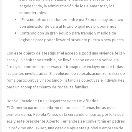
angeles vida, la administración de los elementos y los
imponderables.
“Para nosotros el esfuerzo entre ma Expo es muy positivo
con alentador de cara al futuro o qual nos proponemos.
Contando con un gran equipo para trabajo y medios de
logística para poder llevar el producto puerta a new puerta.
Con este objeto de atestiguar el acceso a good una vivienda feliz y
sana y un hábitat sostenible, se llevó a cabo un censo sobre ela
área y se conformaron mesas de trabajo que incluyeron the todas
las partes involucradas. El evolución de relocalización ze realiza de
foma participativa y habilitando instancias colectivas e individuales
para un acompañamiento de todas las familias.
Bet Se Fortalece En La Organizzazione De Afiliados
El Gobierno nacional confirmó en todas las últimas horas que la
primera dama, Fabiola Yáñez, está cursando un parto, por lo la cual
ella y este presidente Alberto Fernández se convertirán en padres
un próximo año. 1xBet, una casa de apuestas global y empresa de