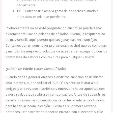
oficialmente.
1XBET ofrece una amplia gama de deportes sumado a
mercados en mis que puede dar.
Probablemente ya se esté preguntando cuánto se puede ganar
exactamente usando enlaces de afiliados. Bueno, la respuesta no
es muy sencilla aquí, puesto que las ganancias zero son fijas.
Contamos con un sommelier profesional y el chef que se combinan
y maridan los mejores productos de nuestra tierra, jugando con los
contrastes de sabores con texturas para qualquer varietal.
¿cuánto Se Puede Hacer Como Afiliado?
Cuando desee generar enlaces a distintos anuncios en un mismo
sitio internet, puede utilizar el ‘SubID’. Es preciso invitar a tus
amigos y una vez que inscribirse y empezar a hacer apuestas con
dinero real, usted recibirá su compensacion. Antes de subsistir es
necesario examinar su cuenta con ver si tiene suficientes fondos
para hacer un incomunicación. Si esta es su primera retirada
entonces usted pretende ponerse en roce con el gerente y él le