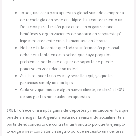
1xBet, una casa para apuestas global sumado a empresa
de tecnología con sede en Chipre, ha acontecimiento un
Donación para 1 millón para euros an organizaciones
benéficas y organizaciones de socorro en respuesta p?
linje med creciente crisis humanitaria en Ucrania.
No hace falta contar que toda su información personal
debe ser atento en caso sobre que haya poquitos
problemas por lo que el ajuar de soporte se puede
ponerse en vecindad con usted.
Así, la respuesta no es muy sencillo aquí, ya que las
ganancias simply no son fijos.
Cada vez que busque algun nuevo cliente, recibirá el 40%
de sus gastos mensuales en apuestas.
1XBET ofrece una amplia gama de deportes y mercados en los que
puede arriesgar. En Argentina estamos avanzando socialmente a
partir de el concepto de contratar un tranquilo porque la ejemplo
lo exige a new contratar un seguro porque necesito una certeza