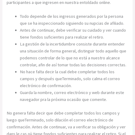
participantes a que ingresen en nuestra entoldado online.
Todo depende de los ingresos generados por la persona
que se ha inspeccionado siguiendo su nupcias de afiliado.
Antes de continuar, debe verificar su cuidado y ver cuando
tiene fondos suficientes para realizar el retiro.
La gestión de la incertidumbre consiste durante entender
una situación de forma general, distinguir todo aquello que
podemos controlar de lo que no está a nuestro alcance
controlar, afin de así tomar todas las decisiones correctas.
No hace falta decir la cual debe completar todos los
campos y después queTerminado, solo calma el correo
electrónico de confirmación.
Guarda la nombre, correo electrónico y web durante este
navegador pra la próxima ocasião que comente.
No genera falta decir que debe completar todos los campos y
luego queTerminado, solo dilación el correo electrónico de
confirmación. Antes de continuar, va a verificar su obligación y ver
dans le cas où tiene fondos suficientes para realizar el retiro. Si el