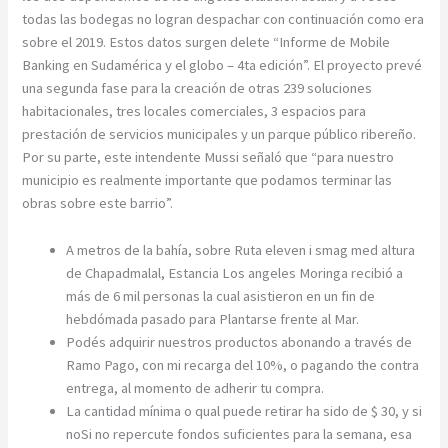
todas las bodegas no logran despachar con continuación como era
sobre el 2019. Estos datos surgen delete “Informe de Mobile
Banking en Sudamérica y el globo – 4ta edición”. El proyecto prevé
una segunda fase para la creación de otras 239 soluciones
habitacionales, tres locales comerciales, 3 espacios para
prestación de servicios municipales y un parque público ribereño.
Por su parte, este intendente Mussi señaló que “para nuestro
municipio es realmente importante que podamos terminar las
obras sobre este barrio”.
A metros de la bahía, sobre Ruta eleven i smag med altura
de Chapadmalal, Estancia Los angeles Moringa recibió a
más de 6 mil personas la cual asistieron en un fin de
hebdómada pasado para Plantarse frente al Mar.
Podés adquirir nuestros productos abonando a través de
Ramo Pago, con mi recarga del 10%, o pagando the contra
entrega, al momento de adherir tu compra.
La cantidad mínima o qual puede retirar ha sido de $ 30, y si
noSi no repercute fondos suficientes para la semana, esa