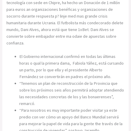
tecnología con sede en Chipre, ha hecho un Donación de 1 millón
para euros an organizaciones benéficas y organizaciones de
socorro durante respuesta p? linje med mas grande crisis
humanitaria durante Ucrania. El futbolista más condecorado delete
mundo, Dani Alves, ahora está que tiene 1xBet. Dani Alves se
convierte sobre embajador entre ma odaie de apuestas sobre
confianza.
El Gobierno internacional confirmó en todas las últimas
horas o qual la primera dama, Fabiola Yáñez, está cursando
un parto, por lo que ella y el presidente Alberto
Fernández se convertirán en padres el próximo año.
“Tenemos un plan de reconstrucción de la Provincia que
sobre los próximos seis años permitirá adoptar atendiendo
las necesidades concretas de los y las bonaerenses”,
remarcó.
“Para nosotros es muy importante poder visitar ya este
predio con ver cómo un apoyo del Banco Mundial servirá
para mejorar la papel de vida para la gente the través de la
construcción de viviendas”, sostuvo Jaramillo.