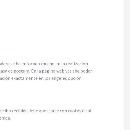
Codere se ha enfocado mucho en la realización
casa de postura. En la página web vas the poder
rmación exactamente en los angeles opción
recibo recibida debe apostarse con cuotas de al
enida.