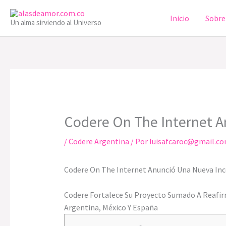
Ir
Inicio
Sobre
al
Un alma sirviendo al Universo
contenido
Codere On The Internet A
/
Codere Argentina
/ Por
luisafcaroc@gmail.c
Codere On The Internet Anunció Una Nueva In
Codere Fortalece Su Proyecto Sumado A Reafirm
Argentina, México Y España