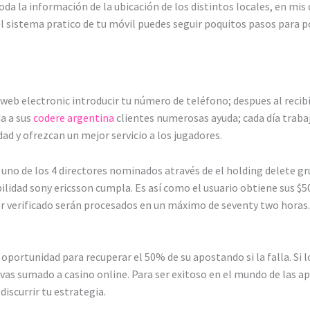
a la información de la ubicación de los distintos locales, en mis
l sistema pratico de tu móvil puedes seguir poquitos pasos para po
 web electronic introducir tu número de teléfono; despues al recibi
a a sus
codere argentina
clientes numerosas ayuda; cada día trabaj
ad y ofrezcan un mejor servicio a los jugadores.
no de los 4 directores nominados através de el holding delete gr
idad sony ericsson cumpla. Es así como el usuario obtiene sus $50
ser verificado serán procesados en un máximo de seventy two horas.
portunidad para recuperar el 50% de su apostando si la falla. Si l
as sumado a casino online. Para ser exitoso en el mundo de las ap
iscurrir tu estrategia.