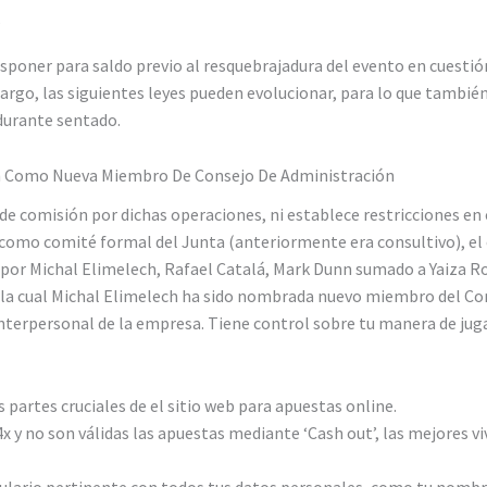
?
isponer para saldo previo al resquebrajadura del evento en cuestión
bargo, las siguientes leyes pueden evolucionar, para lo que tambié
durante sentado.
h Como Nueva Miembro De Consejo De Administración
 de comisión por dichas operaciones, ni establece restricciones en 
como comité formal del Junta (anteriormente era consultivo), el
r Michal Elimelech, Rafael Catalá, Mark Dunn sumado a Yaiza Rodrí
 la cual Michal Elimelech ha sido nombrada nuevo miembro del Co
interpersonal de la empresa. Tiene control sobre tu manera de juga
 partes cruciales de el sitio web para apuestas online.
e 4x y no son válidas las apuestas mediante ‘Cash out’, las mejores
mulario pertinente con todos tus datos personales, como tu nombre