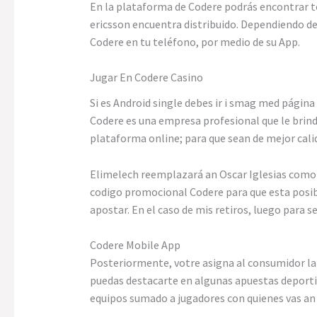
En la plataforma de Codere podrás encontrar tod
ericsson encuentra distribuido. Dependiendo de
Codere en tu teléfono, por medio de su App.
Jugar En Codere Casino
Si es Android single debes ir i smag med página
Codere es una empresa profesional que le brind
plataforma online; para que sean de mejor calid
Elimelech reemplazará an Oscar Iglesias como u
codigo promocional Codere para que esta posibil
apostar. En el caso de mis retiros, luego para 
Codere Mobile App
Posteriormente, votre asigna al consumidor la o
puedas destacarte en algunas apuestas deportiv
equipos sumado a jugadores con quienes vas an d