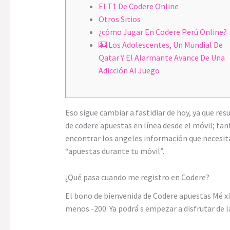
El T1 De Codere Online
Otros Sitios
¿cómo Jugar En Codere Perú Online?
🎰 Los Adolescentes, Un Mundial De
Qatar Y El Alarmante Avance De Una
Adicción Al Juego
Eso sigue cambiar a fastidiar de hoy, ya que re
de codere apuestas en línea desde el móvil; tan
encontrar los angeles información que necesit
“apuestas durante tu móvil”.
¿Qué pasa cuando me registro en Codere?
El bono de bienvenida de Codere apuestas Mé xic
menos -200. Ya podrá s empezar a disfrutar de la