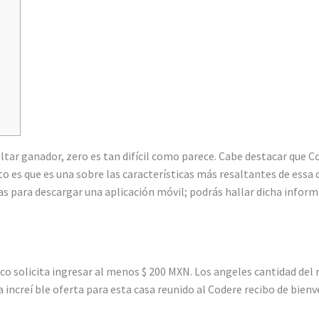
sultar ganador, zero es tan difícil como parece. Cabe destacar que 
to es que es una sobre las características más resaltantes de essa 
as para descargar una aplicación móvil; podrás hallar dicha info
o solicita ingresar al menos $ 200 MXN. Los angeles cantidad del 
 increí ble oferta para esta casa reunido al Codere recibo de bienv