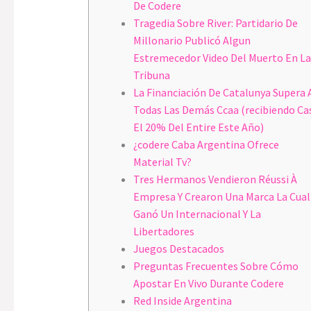
De Codere
Tragedia Sobre River: Partidario De
Millonario Publicó Algun
Estremecedor Video Del Muerto En La
Tribuna
La Financiación De Catalunya Supera 
Todas Las Demás Ccaa (recibiendo Ca
El 20% Del Entire Este Año)
¿codere Caba Argentina Ofrece
Material Tv?
Tres Hermanos Vendieron Réussi À
Empresa Y Crearon Una Marca La Cual
Ganó Un Internacional Y La
Libertadores
Juegos Destacados
Preguntas Frecuentes Sobre Cómo
Apostar En Vivo Durante Codere
Red Inside Argentina