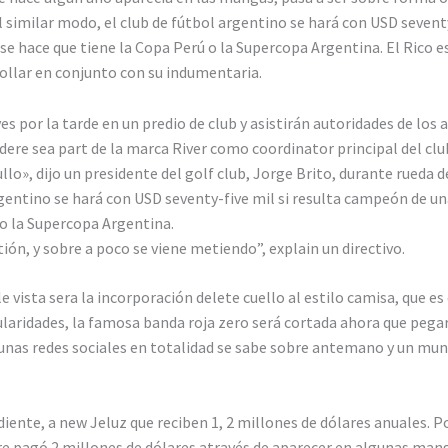
l similar modo, el club de fútbol argentino se hará con USD sevent
i se hace que tiene la Copa Perú o la Supercopa Argentina. El Rico
ollar en conjunto con su indumentaria.
es por la tarde en un predio de club y asistirán autoridades de los 
dere sea part de la marca River como coordinator principal del c
lo», dijo un presidente del golf club, Jorge Brito, durante rueda 
rgentino se hará con USD seventy-five mil si resulta campeón de un
 o la Supercopa Argentina.
ón, y sobre a poco se viene metiendo”, explain un directivo.
e vista sera la incorporación delete cuello al estilo camisa, que 
ularidades, la famosa banda roja zero será cortada ahora que pega
lgunas redes sociales en totalidad se sabe sobre antemano y un mun
iente, a new Jeluz que reciben 1, 2 millones de dólares anuales. P
e pagó 2 millones de dólares através de aparecer en algunas mang