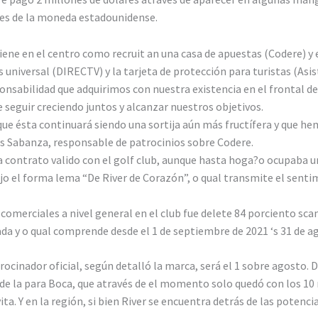
les de la moneda estadounidense.
iene en el centro como recruit an una casa de apuestas (Codere) y
iversal (DIRECTV) y la tarjeta de protección para turistas (Asis
nsabilidad que adquirimos con nuestra existencia en el frontal de 
eguir creciendo juntos y alcanzar nuestros objetivos.
ue ésta continuará siendo una sortija aún más fructífera y que h
s Sabanza, responsable de patrocinios sobre Codere.
a contrato valido con el golf club, aunque hasta hoga?o ocupaba u
o el forma lema “De River de Corazón”, o qual transmite el senti
omerciales a nivel general en el club fue delete 84 porciento scam
da y o qual comprende desde el 1 de septiembre de 2021 ‘s 31 de a
cinador oficial, según detalló la marca, será el 1 sobre agosto. De
 de la para Boca, que através de el momento solo quedó con los 10 
vita. Y en la región, si bien River se encuentra detrás de las potenc