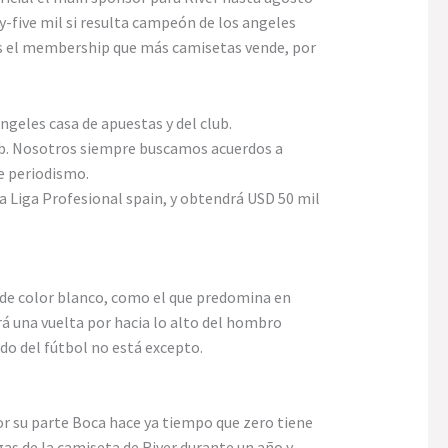
y-five mil si resulta campeón de los angeles
 es el membership que más camisetas vende, por
angeles casa de apuestas y del club.
lub. Nosotros siempre buscamos acuerdos a
de periodismo.
a Liga Profesional spain, y obtendrá USD 50 mil
es de color blanco, como el que predomina en
rá una vuelta por hacia lo alto del hombro
do del fútbol no está excepto.
or su parte Boca hace ya tiempo que zero tiene
as de la camiseta de River durante un año y