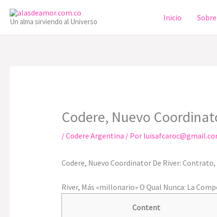
Ir
Inicio
Sobre
al
Un alma sirviendo al Universo
contenido
Codere, Nuevo Coordinato
/
Codere Argentina
/ Por
luisafcaroc@gmail.c
Codere, Nuevo Coordinator De River: Contrato,
River, Más «millonario» O Qual Nunca: La Com
Content