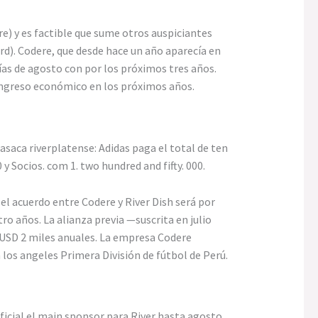
e) y es factible que sume otros auspiciantes
d). Codere, que desde hace un año aparecía en
as de agosto con por los próximos tres años.
ingreso económico en los próximos años.
saca riverplatense: Adidas paga el total de ten
 y Socios. com 1. two hundred and fifty. 000.
 el acuerdo entre Codere y River Dish será por
o años. La alianza previa —suscrita en julio
 USD 2 miles anuales. La empresa Codere
 los angeles Primera División de fútbol de Perú.
ficial el main sponsor para River hasta agosto