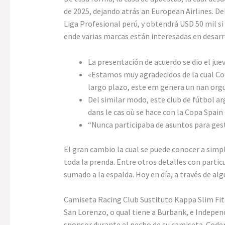
de 2025, dejando atrás an European Airlines. De
Liga Profesional perú, y obtendrá USD 50 mil s
ende varias marcas están interesadas en desarr
La presentación de acuerdo se dio el juev
«Estamos muy agradecidos de la cual Co
largo plazo, este em genera un nan orgul
Del similar modo, este club de fútbol a
dans le cas où se hace con la Copa Spain
“Nunca participaba de asuntos para gesti
El gran cambio la cual se puede conocer a simpl
toda la prenda. Entre otros detalles con partic
sumado a la espalda. Hoy en día, a través de a
Camiseta Racing Club Sustituto Kappa Slim Fit
San Lorenzo, o qual tiene a Burbank, e Independ
sponsor durante el pecho de su camiseta. Coder