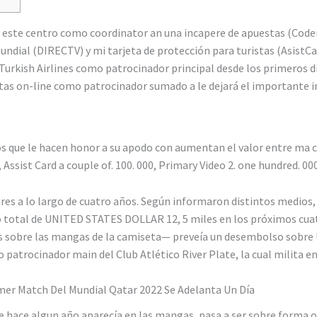
n este centro como coordinator an una incapere de apuestas (Coder
ial (DIRECTV) y mi tarjeta de protección para turistas (AsistCar
urkish Airlines como patrocinador principal desde los primeros dí
tas on-line como patrocinador sumado a le dejará el importante 
 que le hacen honor a su apodo con aumentan el valor entre ma ca
 Assist Card a couple of. 100. 000, Primary Video 2. one hundred. 000
lares a lo largo de cuatro años. Según informaron distintos medios,
to total de UNITED STATES DOLLAR 12, 5 miles en los próximos cuatr
stas sobre las mangas de la camiseta— preveía un desembolso sobre
 patrocinador main del Club Atlético River Plate, la cual milita en
imer Match Del Mundial Qatar 2022 Se Adelanta Un Día
de hace algun año aparecía en las mangas, pasa a ser sobre forma o