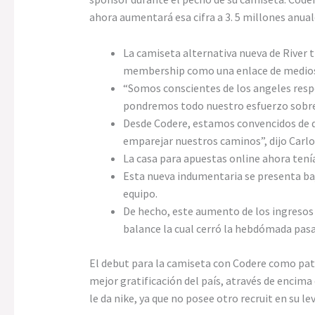
ahora aumentará esa cifra a 3. 5 millones anua
La camiseta alternativa nueva de River t
membership como una enlace de medios un
“Somos conscientes de los angeles respo
pondremos todo nuestro esfuerzo sobre s
Desde Codere, estamos convencidos de q
emparejar nuestros caminos”, dijo Carlo
La casa para apuestas online ahora tení
Esta nueva indumentaria se presenta baj
equipo.
De hecho, este aumento de los ingresos c
balance la cual cerró la hebdómada pasa
El debut para la camiseta con Codere como patro
mejor gratificación del país, através de encima
le da nike, ya que no posee otro recruit en su le