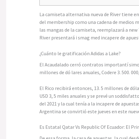
La camiseta alternativa nueva de River tiene e
del membership como una cadena de medios mund
las mangas de la camiseta, reemplazará a new T
River presentará i smag med incapere de apues
¿Cuánto le gratificación Adidas a Lake?
El Acaudalado cerró contratos importantí simos
millones de dó lares anuales, Codere 3. 500. 000,
El Rico recibirá entonces, 13. 5 millones de dó
USD 3, 5 miles anuales y se prevé un soddisfat
del 2021 y la cual tenía a la incapere de apue
Argentina se convirtió este jueves en este nuevo
Es Estatal Qatar Vs Republic Of Ecuador: El Pr
De essa forma, la casa de apuestas, la cual des