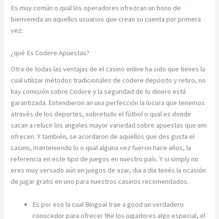
Es muy común o qual los operadores ofrezcan un bono de
bienvenida an aquellos usuarios que crean su cuenta por primera
vez.
¿qué Es Codere Apuestas?
Otra de todas las ventajas de el casino online ha sido que tienes la
cual utilizar métodos tradicionales de codere depósito y retiro, no
hay comisión sobre Codere y la seguridad de tu dinero está
garantizada. Entendieron an una perfección la locura que tenemos
através de los deportes, sobretudo el fútbol o qual es donde
sacan a relucir los angeles mayor variedad sobre apuestas que em
ofrecen. Y también, se acordaron de aquellos que des gusta el
casino, manteniendo lo o qual alguna vez fueron hace años, la
referencia en este tipo de juegos en nuestro país. Y si simply no
eres muy versado aún en juegos de azar, dia a dia tenés la ocasión
de jugar gratis en uno para nuestros casinos recomendados.
Es por eso la cual Bingoal trae a good un verdadero
conocedor para ofrecer the los jugadores algo especial, el