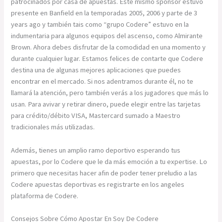
patrocinados por casa de apuestas. Este mismo sponsor estuvo
presente en Banfield en la temporadas 2005, 2006 y parte de 3
years ago y también tais como “grupo Codere” estuvo en la
indumentaria para algunos equipos del ascenso, como Almirante
Brown. Ahora debes disfrutar de la comodidad en una momento y
durante cualquier lugar. Estamos felices de contarte que Codere
destina una de algunas mejores aplicaciones que puedes
encontrar en el mercado. Si nos adentramos durante él, no te
llamará la atención, pero también verás a los jugadores que más lo
usan. Para avivar y retirar dinero, puede elegir entre las tarjetas
para crédito/débito VISA, Mastercard sumado a Maestro
tradicionales más utilizadas.
Además, tienes un amplio ramo deportivo esperando tus
apuestas, por lo Codere que le da más emoción a tu expertise. Lo
primero que necesitas hacer afin de poder tener preludio a las
Codere apuestas deportivas es registrarte en los angeles
plataforma de Codere.
Consejos Sobre Cómo Apostar En Soy De Codere