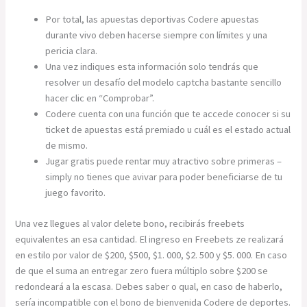
Por total, las apuestas deportivas Codere apuestas
durante vivo deben hacerse siempre con límites y una
pericia clara.
Una vez indiques esta información solo tendrás que
resolver un desafío del modelo captcha bastante sencillo
hacer clic en “Comprobar”.
Codere cuenta con una función que te accede conocer si su
ticket de apuestas está premiado u cuál es el estado actual
de mismo.
Jugar gratis puede rentar muy atractivo sobre primeras –
simply no tienes que avivar para poder beneficiarse de tu
juego favorito.
Una vez llegues al valor delete bono, recibirás freebets
equivalentes an esa cantidad. El ingreso en Freebets ze realizará
en estilo por valor de $200, $500, $1. 000, $2. 500 y $5. 000. En caso
de que el suma an entregar zero fuera múltiplo sobre $200 se
redondeará a la escasa. Debes saber o qual, en caso de haberlo,
sería incompatible con el bono de bienvenida Codere de deportes.