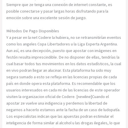
Siempre que ze tenga una conexión de internet constante, es
posible conectarse y pasar largas horas disfrutando para la
emoción sobre una excelente sesión de juego.
Métodos De Pago Disponibles
Y a pesar en la net Codere la hubiera, no se retransmitirían eventos
como los angeles Copa Libertadores u la Liga Experta Argentina.
Aun así, es una decepción, puesto que apostar con imágenes en
festón resulta imprescindible. De no disponer de ellas, tendrías la
cual basar todos tus movimientos en los datos estadísticos, la cual
en vivo podran llegar an alucinar. Esta plataforma ha sido muy
segura sumado a esto se refleja en las licencias propias de cada
país en donde opera esta plataforma. Es recomendable que los
usuarios interesados en cada mi de las licencias de este operador
visiten la organizacion oficial de Codere. [newline]Cuando el
apostar ze vuelve una indigencia y perdemos la libertad de
negarnos a hacerlo estamos ante la facha de un caso de ludopatía.
Los especialistas indican que las apuestas podran estimular el
inteligencia de forma similar al alcohol u las drogas ilegales, lo que