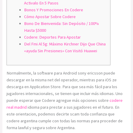
Activalo En 5 Pasos
Bonos Y Promociones En Codere
Cómo Apostar Sobre Codere
Bono De Bienvenida: Sin Depósito / 100%
Hasta $5000
Codere: Deportes Para Apostar
Del Fmi Al 5g: Máximo Kirchner Dijo Que China
«ayuda Sin Presiones» Con Visitó Huawei
Normalmente, la software para Android sony ericsson puede
descargar en la misma net del operador, mientras para iOS ze
descarga en Application Store. Para que sea más fácil para los
jugadores internacionales, se tienen que incluir más idiomas. Uno
puede esperar que Codere agregue más opciones sobre
codere
real madrid
idioma para prestar a sus jugadores en el futuro. En
este orientacion, podemos decirte scam toda confianza que
codere argentina cumple con todas las normas para proceder de
forma lawful y segura sobre Argentina.