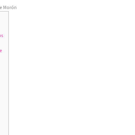
De Morón
os
e