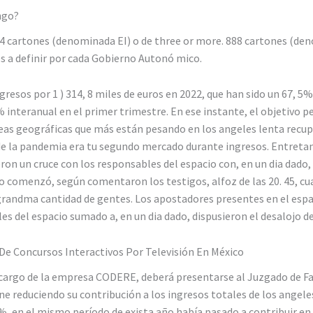
ngo?
. 944 cartones (denominada EI) o de three or more. 888 cartones (d
es a definir por cada Gobierno Autonó mico.
resos por 1 ) 314, 8 miles de euros en 2022, que han sido un 67, 5%
interanual en el primer trimestre. En ese instante, el objetivo per
áreas geográficas que más están pesando en los angeles lenta recu
de la pandemia era tu segundo mercado durante ingresos. Entretan
on un cruce con los responsables del espacio con, en un dia dado,
omenzó, según comentaron los testigos, alfoz de las 20. 45, cuando
 grandma cantidad de gentes. Los apostadores presentes en el espaç
s del espacio sumado a, en un dia dado, dispusieron el desalojo de
e Concursos Interactivos Por Televisión En México
a cargo de la empresa CODERE, deberá presentarse al Juzgado de Fal
ne reduciendo su contribución a los ingresos totales de los angel
%, en el mismo período de exista año había pasado a contribuir en