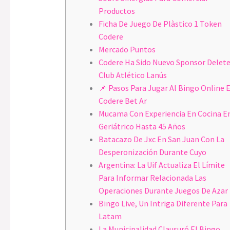
Productos
Ficha De Juego De Plàstico 1 Token
Codere
Mercado Puntos
Codere Ha Sido Nuevo Sponsor Delet
Club Atlético Lanús
📌 Pasos Para Jugar Al Bingo Online 
Codere Bet Ar
Mucama Con Experiencia En Cocina E
Geriátrico Hasta 45 Años
Batacazo De Jxc En San Juan Con La
Desperonización Durante Cuyo
Argentina: La Uif Actualiza El Límite
Para Informar Relacionada Las
Operaciones Durante Juegos De Azar
Bingo Live, Un Intriga Diferente Para
Latam
La Municipalidad Clausuró El Bingo