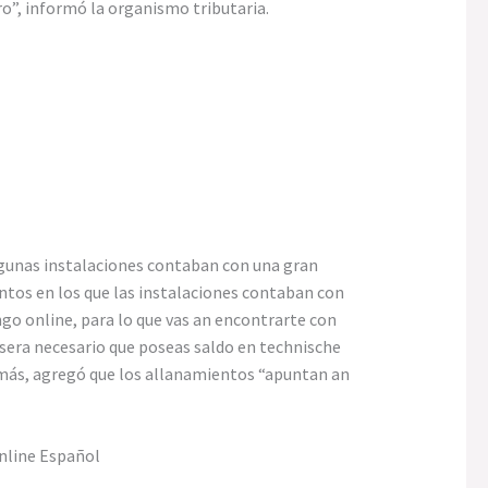
o”, informó la organismo tributaria.
lgunas instalaciones contaban con una gran
entos en los que las instalaciones contaban con
go online, para lo que vas an encontrarte con
 sera necesario que poseas saldo en technische
demás, agregó que los allanamientos “apuntan an
Online Español