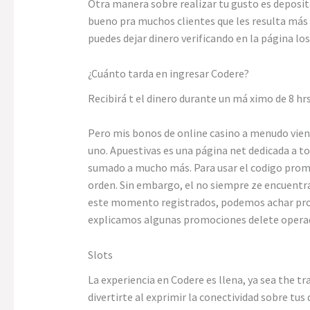
Otra manera sobre realizar tu gusto es deposi
bueno pra muchos clientes que les resulta más
puedes dejar dinero verificando en la página lo
¿Cuánto tarda en ingresar Codere?
Recibirá t el dinero durante un má ximo de 8 hrs
Pero mis bonos de online casino a menudo vienen
uno. Apuestivas es una página net dedicada a to
sumado a mucho más. Para usar el codigo promo
orden. Sin embargo, el no siempre ze encuentra
este momento registrados, podemos achar promo
explicamos algunas promociones delete opera
Slots
La experiencia en Codere es llena, ya sea the t
divertirte al exprimir la conectividad sobre tus