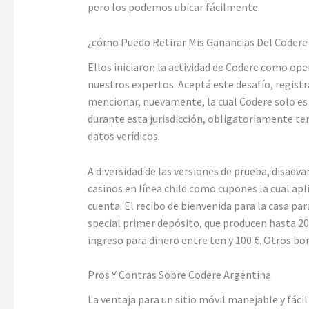
pero los podemos ubicar fácilmente.
¿cómo Puedo Retirar Mis Ganancias Del Codere
Ellos iniciaron la actividad de Codere como ope
nuestros expertos. Aceptá este desafío, registra
mencionar, nuevamente, la cual Codere solo es 
durante esta jurisdicción, obligatoriamente ten
datos verídicos.
A diversidad de las versiones de prueba, disadv
casinos en línea child como cupones la cual apl
cuenta. El recibo de bienvenida para la casa pa
special primer depósito, que producen hasta 20
ingreso para dinero entre ten y 100 €. Otros b
Pros Y Contras Sobre Codere Argentina
La ventaja para un sitio móvil manejable y fácil