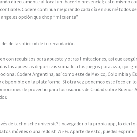
tando directamente al local um hacerlo presencial; esto mismo cor
 confiable. Codere continua mejorando cada día en sus métodos de 
s angeles opción que chop “mi cuenta”.
 desde la solicitud de tu recaudación.
 con requisitos para apuesta y otras limitaciones, así que asegúre
das las apuestas deportivas sumado a los juegos para azar, que ght
cional Codere Argentina, así como este de Mexico, Colombia y Esp
 disponible en la plataforma. Si otra vez ponemos este foco en lo
ciones de provecho para los usuarios de Ciudad sobre Buenos Air
dor.
ravés de technische universit?t navegador o la propia app, lo cier
 datos móviles o una reddish Wi-Fi. Aparte de esto, puedes exprimir 