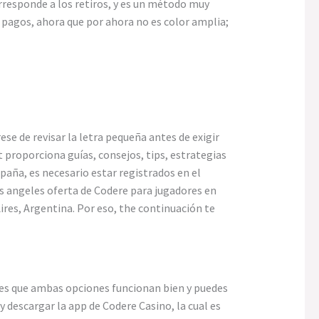
responde a los retiros, y es un método muy
pagos, ahora que por ahora no es color amplia;
se de revisar la letra pequeña antes de exigir
 proporciona guías, consejos, tips, estrategias
aña, es necesario estar registrados en el
s angeles oferta de Codere para jugadores en
es, Argentina. Por eso, the continuación te
to es que ambas opciones funcionan bien y puedes
y descargar la app de Codere Casino, la cual es