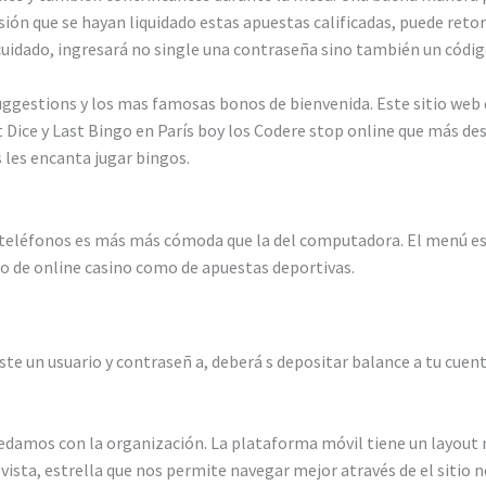
ión que se hayan liquidado estas apuestas calificadas, puede retorna
cuidado, ingresará no single una contraseña sino también un código 
uggestions y los mas famosas bonos de bienvenida. Este sitio web
 Dice y Last Bingo en París boy los Codere stop online que más des
 les encanta jugar bingos.
a teléfonos es más más cómoda que la del computadora. El menú es 
 de online casino como de apuestas deportivas.
te un usuario y contraseñ a, deberá s depositar balance a tu cuent
quedamos con la organización. La plataforma móvil tiene un layout
 vista, estrella que nos permite navegar mejor através de el sitio