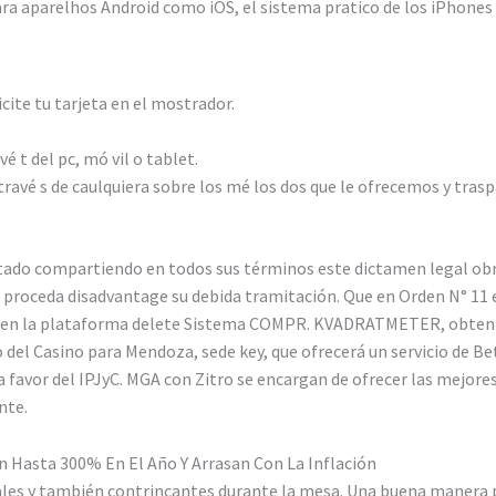
a aparelhos Android como iOS, el sistema pratico de los iPhones y
licite tu tarjeta en el mostrador.
vé t del pc, mó vil o tablet.
travé s de caulquiera sobre los mé los dos que le ofrecemos y trasp
Estado compartiendo en todos sus términos este dictamen legal ob
 se proceda disadvantage su debida tramitación. Que en Orden N° 
en la plataforma delete Sistema COMPR. KVADRATMETER, obtenie
 del Casino para Mendoza, sede key, que ofrecerá un servicio de Be
a favor del IPJyC. MGA con Zitro se encargan de ofrecer las mejore
nte.
n Hasta 300% En El Año Y Arrasan Con La Inflación
eales y también contrincantes durante la mesa. Una buena manera p