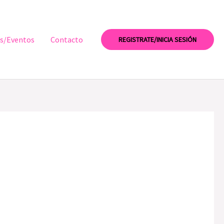
as/Eventos
Contacto
REGISTRATE/INICIA SESIÓN