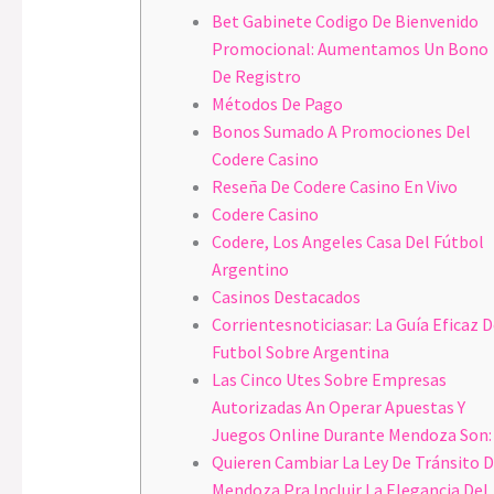
Bet Gabinete Codigo De Bienvenido
Promocional: Aumentamos Un Bono
De Registro
Métodos De Pago
Bonos Sumado A Promociones Del
Codere Casino
Reseña De Codere Casino En Vivo
Codere Casino
Codere, Los Angeles Casa Del Fútbol
Argentino
Casinos Destacados
Corrientesnoticiasar: La Guía Eficaz D
Futbol Sobre Argentina
Las Cinco Utes Sobre Empresas
Autorizadas An Operar Apuestas Y
Juegos Online Durante Mendoza Son:
Quieren Cambiar La Ley De Tránsito 
Mendoza Pra Incluir La Elegancia Del