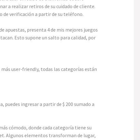
r a realizar retiros de su cuidado de cliente.
de verificación a partir de su teléfono.
 de apuestas, presenta 4 de mis mejores juegos
tacan. Esto supone un salto para calidad, por
más user-friendly, todas las categorías están
a, puedes ingresar a partir de $ 200 sumado a
 más cómodo, donde cada categoría tiene su
 net. Algunos elementos transforman de lugar,