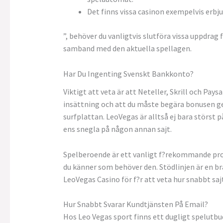
Det finns vissa casinon exempelvis erbju
”, behöver du vanligtvis slutföra vissa uppdrag 
samband med den aktuella spellagen.
Har Du Ingenting Svenskt Bankkonto?
Viktigt att veta är att Neteller, Skrill och Pa
insättning och att du måste begära bonusen gen
surfplattan. LeoVegas är alltså ej bara störst 
ens snegla på någon annan sajt.
Spelberoende är ett vanligt f?rekommande proble
du känner som behöver den. Stödlinjen är en br
LeoVegas Casino för f?r att veta hur snabbt saj
Hur Snabbt Svarar Kundtjänsten På Email?
Hos Leo Vegas sport finns ett dugligt spelutbu