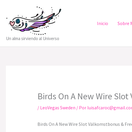
Ir
al
contenido
Inicio
Sobre 
Un alma sirviendo al Universo
Birds On A New Wire Slot
/
LeoVegas Sweden
/ Por
luisafcaroc@gmail.c
Birds On A New Wire Slot Välkomstbonus & Fre