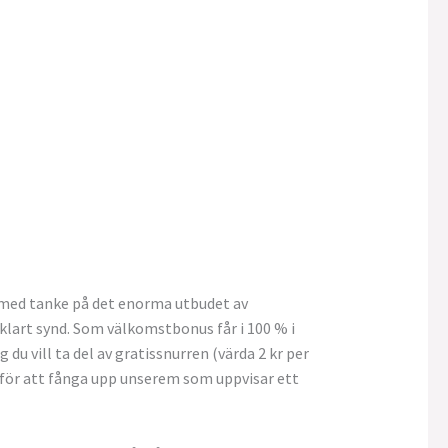
or med tanke på det enorma utbudet av
r klart synd. Som välkomstbonus får i 100 % i
 du vill ta del av gratissnurren (värda 2 kr per
för att fånga upp unserem som uppvisar ett