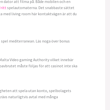
 en dator att filma på. Både mobilen och en
ritt
spelautomaterna. Det snabbaste sättet
sta med living room här kontaktvägen är att du
tt spel mediterranean. Läs noga över bonus
Malta Video gaming Authority vilket innebär
avbrutet måste följas för att casinot inte ska
igheten att spela utan konto, spelbolagets
 krävs naturligtvis avtal med många