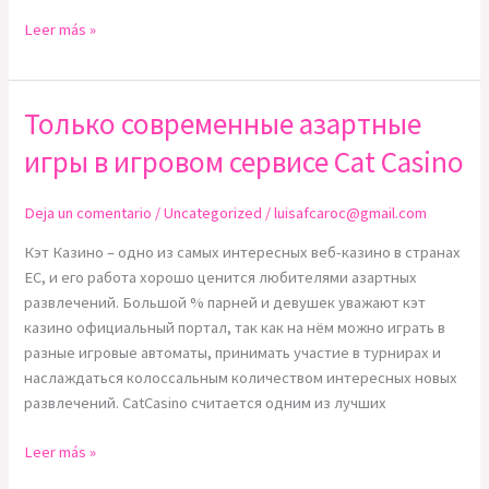
Leer más »
Только современные азартные
Только
современные
игры в игровом сервисе Cat Casino
азартные
игры
Deja un comentario
/
Uncategorized
/
luisafcaroc@gmail.com
в
игровом
Кэт Казино – одно из самых интересных веб-казино в странах
сервисе
ЕС, и его работа хорошо ценится любителями азартных
Cat
развлечений. Большой % парней и девушек уважают кэт
Casino
казино официальный портал, так как на нём можно играть в
разные игровые автоматы, принимать участие в турнирах и
наслаждаться колоссальным количеством интересных новых
развлечений. CatCasino считается одним из лучших
Leer más »