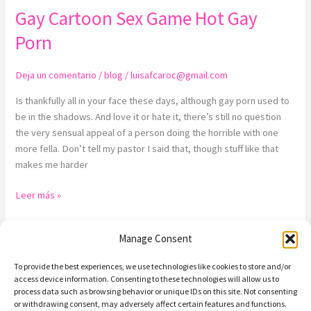
Gay Cartoon Sex Game Hot Gay
Gay
Cartoon
Porn
Sex
Game
Deja un comentario
/
blog
/
luisafcaroc@gmail.com
Hot
Gay
Is thankfully all in your face these days, although gay porn used to
Porn
be in the shadows. And love it or hate it, there’s still no question
the very sensual appeal of a person doing the horrible with one
more fella. Don’t tell my pastor I said that, though stuff like that
makes me harder
Leer más »
Manage Consent
To provide the best experiences, we use technologies like cookies to store and/or
access device information. Consenting to these technologies will allow us to
process data such as browsing behavior or unique IDs on this site. Not consenting
or withdrawing consent, may adversely affect certain features and functions.
Preguntas | Email: info@alasdeamor.com.co