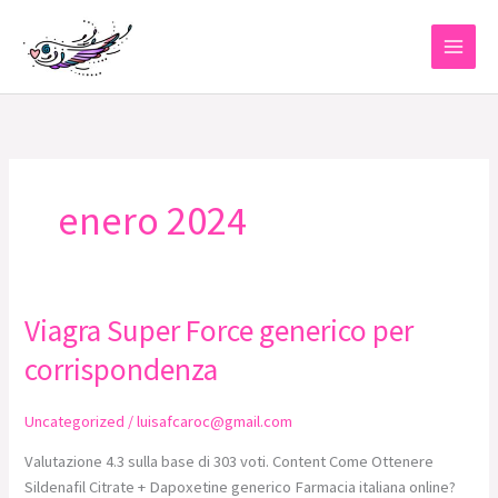
Ir
al
contenido
enero 2024
Viagra Super Force generico per
Viagra
Super
corrispondenza
Force
generico
Uncategorized
/
luisafcaroc@gmail.com
per
corrispondenza
Valutazione 4.3 sulla base di 303 voti. Content Come Ottenere
Sildenafil Citrate + Dapoxetine generico Farmacia italiana online?