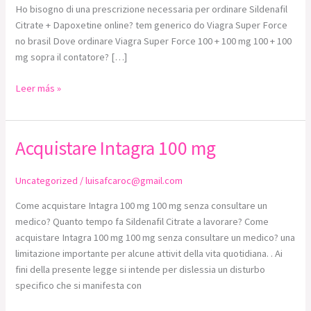
Ho bisogno di una prescrizione necessaria per ordinare Sildenafil
Citrate + Dapoxetine online? tem generico do Viagra Super Force
no brasil Dove ordinare Viagra Super Force 100 + 100 mg 100 + 100
mg sopra il contatore? […]
Leer más »
Acquistare Intagra 100 mg
Acquistare
Intagra
100
Uncategorized
/
luisafcaroc@gmail.com
mg
Come acquistare Intagra 100 mg 100 mg senza consultare un
medico? Quanto tempo fa Sildenafil Citrate a lavorare? Come
acquistare Intagra 100 mg 100 mg senza consultare un medico? una
limitazione importante per alcune attivit della vita quotidiana. . Ai
fini della presente legge si intende per dislessia un disturbo
specifico che si manifesta con