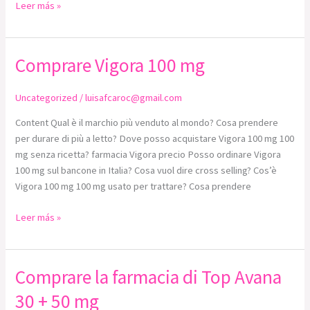
Leer más »
Comprare Vigora 100 mg
Comprare
Vigora
100
Uncategorized
/
luisafcaroc@gmail.com
mg
Content Qual è il marchio più venduto al mondo? Cosa prendere
per durare di più a letto? Dove posso acquistare Vigora 100 mg 100
mg senza ricetta? farmacia Vigora precio Posso ordinare Vigora
100 mg sul bancone in Italia? Cosa vuol dire cross selling? Cos’è
Vigora 100 mg 100 mg usato per trattare? Cosa prendere
Leer más »
Comprare la farmacia di Top Avana
Comprare
la
30 + 50 mg
farmacia