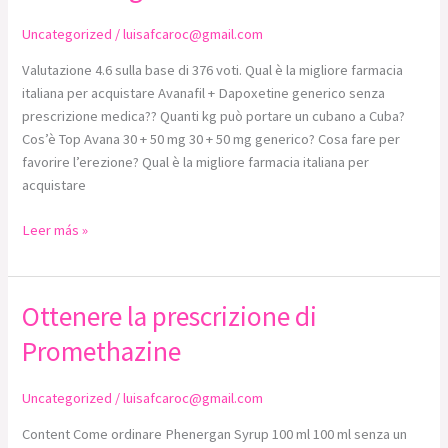
di
Uncategorized
/
luisafcaroc@gmail.com
Top
Avana
Valutazione 4.6 sulla base di 376 voti. Qual è la migliore farmacia
30
italiana per acquistare Avanafil + Dapoxetine generico senza
+
prescrizione medica?? Quanti kg può portare un cubano a Cuba?
50
Cos’è Top Avana 30 + 50 mg 30 + 50 mg generico? Cosa fare per
mg
favorire l’erezione? Qual è la migliore farmacia italiana per
acquistare
Leer más »
Ottenere la prescrizione di
Ottenere
la
Promethazine
prescrizione
di
Uncategorized
/
luisafcaroc@gmail.com
Promethazine
Content Come ordinare Phenergan Syrup 100 ml 100 ml senza un