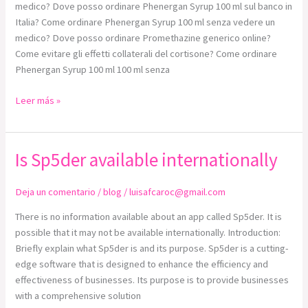
medico? Dove posso ordinare Phenergan Syrup 100 ml sul banco in
Italia? Come ordinare Phenergan Syrup 100 ml senza vedere un
medico? Dove posso ordinare Promethazine generico online?
Come evitare gli effetti collaterali del cortisone? Come ordinare
Phenergan Syrup 100 ml 100 ml senza
Leer más »
Is Sp5der available internationally
Is
Sp5der
available
Deja un comentario
/
blog
/
luisafcaroc@gmail.com
internationally
There is no information available about an app called Sp5der. It is
possible that it may not be available internationally. Introduction:
Briefly explain what Sp5der is and its purpose. Sp5der is a cutting-
edge software that is designed to enhance the efficiency and
effectiveness of businesses. Its purpose is to provide businesses
with a comprehensive solution