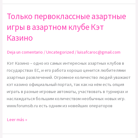
Только первоклассные азартные
Только
первоклассные
игры в азартном клубе Кэт
азартные
игры
Казино
в
азартном
Deja un comentario
/
Uncategorized
/
luisafcaroc@gmail.com
клубе
Кэт Казино – одно из самых интересных азартных клубов в
Кэт
государствах ЕС, и его работа хорошо ценится любителями
Казино
азартных развлечений. Огромное количество людей уважают
кэт казино официальный портал, так как на нём есть опция
играть в разные игровые автоматы, участвовать в турнирах и
наслаждаться большим количеством необычных новых игр.
www.forumsib.ru есть одним из новейших операторов
Leer más »