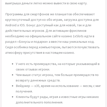
выигрыша деньги легко можно вывести в свою карту.
Программы для смартфонов же планшетов обеспечивают
круглосуточный доступ ко обо играм, загрузка доступна для
Android а IOS. Бонус доступный как для новой, так и дли
действительных игроков. Для активации фриспинов
необходимо на официальном сайте казино 1xSlots идти в
раздел «Бонусы и подарки» а ввести наш уникальных код.
Сидя особняка перед компьютером, пытаются почувствовать
атмосферу присутствия в настоящем казино.
У него есть преимущества, на которые указывающий в
своих отзывах игроки.
Чем выше статус игрока, тем больше преимуществ по
возврату денежных средств.
Вейджер — x35, время на использование — месяц с миг
получения.
Клиенты будут рады, играя а известные игры никаких
дополнительного пополнения.