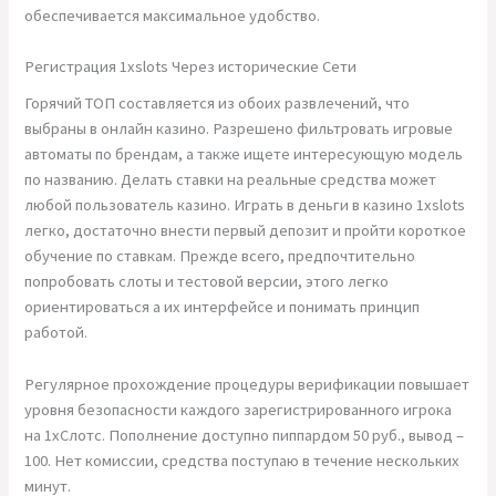
обеспечивается максимальное удобство.
Регистрация 1xslots Через исторические Сети
Горячий ТОП составляется из обоих развлечений, что
выбраны в онлайн казино. Разрешено фильтровать игровые
автоматы по брендам, а также ищете интересующую модель
по названию. Делать ставки на реальные средства может
любой пользователь казино. Играть в деньги в казино 1xslots
легко, достаточно внести первый депозит и пройти короткое
обучение по ставкам. Прежде всего, предпочтительно
попробовать слоты и тестовой версии, этого легко
ориентироваться а их интерфейсе и понимать принцип
работой.
Регулярное прохождение процедуры верификации повышает
уровня безопасности каждого зарегистрированного игрока
на 1хСлотс. Пополнение доступно пиппардом 50 руб., вывод –
100. Нет комиссии, средства поступаю в течение нескольких
минут.